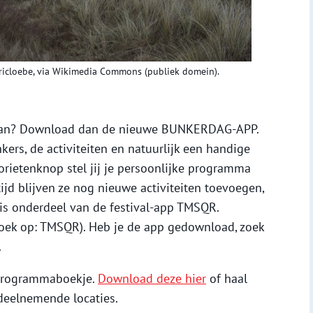
nericloebe, via Wikimedia Commons (publiek domein).
 gaan? Download dan de nieuwe BUNKERDAG-APP.
ers, de activiteiten en natuurlijk een handige
orietenknop stel jij je persoonlijke programma
jd blijven ze nog nieuwe activiteiten toevoegen,
is onderdeel van de festival-app TMSQR.
oek op: TMSQR). Heb je de app gedownload, zoek
.
n programmaboekje.
Download deze hier
of haal
deelnemende locaties.