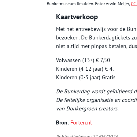
Bunkermuseum IJmuiden. Foto: Arwin Meijer,
CC 
Kaartverkoop
Met het entreebewijs voor de Bunk
bezoeken. De Bunkerdagtickets zul
niet altijd met pinpas betalen, d
Volwassen (13+) € 7,50
Kinderen (4-12 jaar) € 4,-
Kinderen (0-3 jaar) Gratis
De Bunkerdag wordt geïnitieerd do
De feitelijke organisatie en coörd
van Donkergroen creators.
Bron:
Forten.nl
Publicatiedatum: 21/05/2026