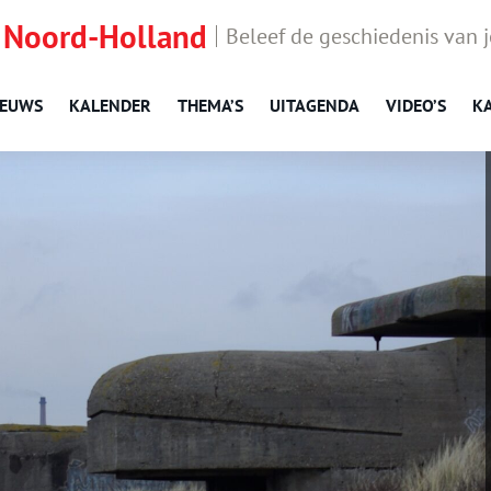
 Noord-Holland
Beleef de geschiedenis van 
IEUWS
KALENDER
THEMA’S
UITAGENDA
VIDEO’S
K