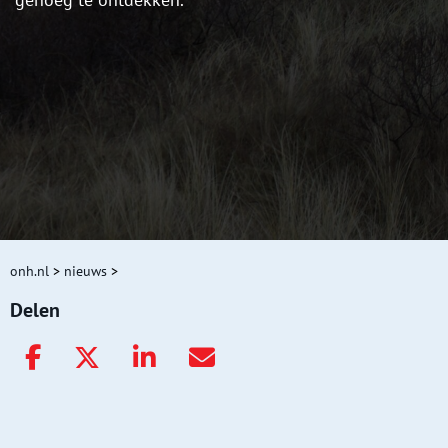
onh.nl
>
nieuws
>
Delen