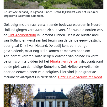
De Sint Adelbertabdij in Egmond-Binnen. Beeld: Rijksdienst voor het Cultureel
Erfgoed via Wikimedia Commons.
Ook pelgrims die naar verschillende bedevaartsoorden in Noord-
Holland gingen verplaatsten zich te voet. Eén van die oorden was
de
Sint Adelbertabdij
in Egmond-Binnen. Het is de oudste abdij
van Holland en werd aan het begin van de tiende eeuw gesticht
door graaf Dirk I van Holland. De abdij kent een roerige
geschiedenis, maar nog altijd komen er mensen heen om
Adelbert te vereren. Naar Bergen kwamen van heinde en verre
pelgrims om te bidden tot het
Mirakel van Bergen
, dat plaatsvond
op de plek van de huidige Ruïnekerk. Ook Heiloo verwelkomde
door de eeuwen heen vele pelgrims. Hier vind je de grootste
Mariabedevaartplaats in Nederland:
Onze Lieve Vrouwe ter Nood
.