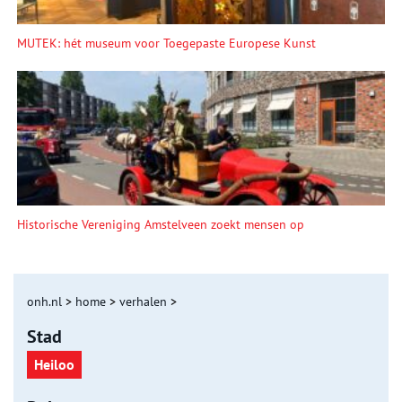
MUTEK: hét museum voor Toegepaste Europese Kunst
Historische Vereniging Amstelveen zoekt mensen op
onh.nl
>
home
>
verhalen
>
Stad
Heiloo