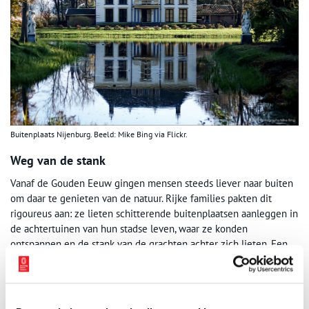
Buitenplaats Nijenburg. Beeld: Mike Bing via Flickr.
Weg van de stank
Vanaf de Gouden Eeuw gingen mensen steeds liever naar buiten
om daar te genieten van de natuur. Rijke families pakten dit
rigoureus aan: ze lieten schitterende buitenplaatsen aanleggen in
de achtertuinen van hun stadse leven, waar ze konden
ontspannen en de stank van de grachten achter zich lieten. Een
van die buitenplaatsen was
Nijenburg
, dat werd gebouwd door de
familie Van Egmond van de Nijenburg. Vanaf 1705 werd deze
‘groote woninghe’ voorzien van bossen, landerijen en een formele
tuin waar naar hartenlust kon worden gewandeld.