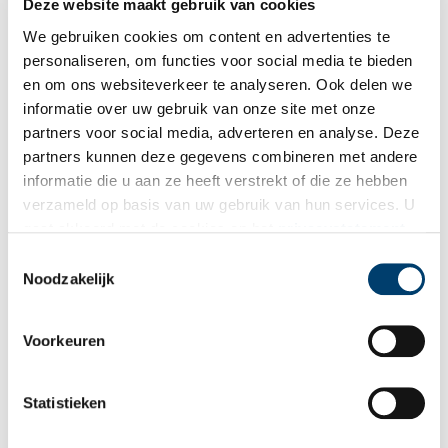
Deze website maakt gebruik van cookies
Door de jaren heen zijn veel buitenplaatsen verdwenen. Soms
We gebruiken cookies om content en advertenties te
kregen deze een nieuwe bestemming, bijvoorbeeld Landgoed
personaliseren, om functies voor social media te bieden
IJpensteijn aan de Kennemerstraatweg in Heiloo. Broeders van
en om ons websiteverkeer te analyseren. Ook delen we
Onze-Lieve-Vrouw van Lourdes veranderden het oude landgoed
informatie over uw gebruik van onze site met onze
in 1928 in een psychiatrische inrichting, bedoeld voor rooms-
partners voor social media, adverteren en analyse. Deze
katholieke mannen uit heel Nederland. De
Sint
partners kunnen deze gegevens combineren met andere
Willibrordusstichting
, zoals IJpensteijn nu heet, helpt nog altijd
informatie die u aan ze heeft verstrekt of die ze hebben
mensen uit de put. Van een afstandje is het markante gebouw te
verzameld op basis van uw gebruik van hun services. U
herkennen door de groene koepel.
gaat akkoord met de cookies en het
privacystatement
als u onze website blijft gebruiken.
Toestemmingsselectie
Noodzakelijk
Voorkeuren
Statistieken