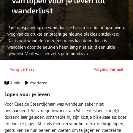
Van lopen voor je leven tot
wanderlust
Pure ontspanning: de wind door je haar, frisse lucht opsnuiven,
weg van de drukte en prachtige nieuwe plekjes ontdekken.
Dat is wat wandelen met een mens kan doen. Toch is
wandelen door de eeuwen heen lang niet altijd een uitje
geweest. Vaak was het zelfs pure noodzaak.
← Vorig verhaal
Volgend verhaal →
4 min
Voorlezen
Lopen voor je leven
Voor Cees de Steentijdman was wandelen zeker niet
ontspannend. Als vroege inwoner van West-Friesland, zo’n 4,5
duizend jaar geleden, scharrelde hij zijn kostje bij elkaar als boer
en door te jagen. Al sinds mensen voor het eerst rechtop lopen,
gebruiken ze hun benen en voeten om te jagen en voedsel te