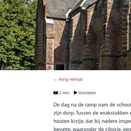
← Vorig verhaal
2 min
Voorlezen
De dag na de ramp nam de schout 
zijn dorp. Tussen de wrakstukken 
houten kistje, dat bij nadere insp
bevatte, waaronder de ciborie, ee