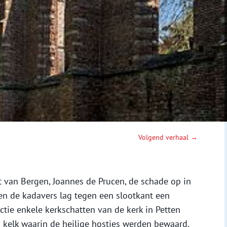
Volgend verhaal →
van Bergen, Joannes de Prucen, de schade op in
en de kadavers lag tegen een slootkant een
ectie enkele kerkschatten van de kerk in Petten
n kelk waarin de heilige hosties werden bewaard.