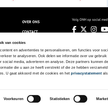
Volg ONH op social med
OVER ONS
CONTACT
NIEUWSBRIEF
ik van cookies
ontent en advertenties te personaliseren, om functies voor soci
DISCLAIMER
erkeer te analyseren. Ook delen we informatie over uw gebruik
PRIVACY
or social media, adverteren en analyse. Deze partners kunnen 
ormatie die u aan ze heeft verstrekt of die ze hebben verzameld
TOEGANKELIJKHEID
es. U gaat akkoord met de cookies en het
privacystatement
als
Voorkeuren
Statistieken
Market