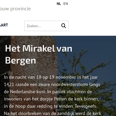
NL
EN
jouw provincie
AART
Het Mirakel van
Bergen
In de nacht van 18 op 19 november in het jaar
1421 raasde een zware noordwesterstorm langs
de Nederlandse kust. In paniek vluchtten de
inwoners van het dorpje Petten de kerk binnen,
in de hoop daar redding te vinden. Tevergeefs.
Na het doorbreken van de zanddijk werd de kerk