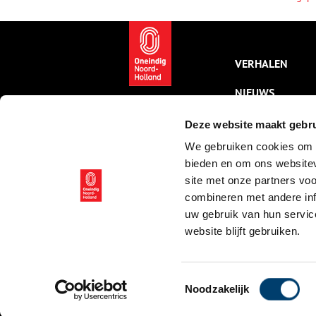
VERHALEN
NIEUWS
KALENDER
Deze website maakt gebru
We gebruiken cookies om c
THEMA’S
bieden en om ons websitev
ACTIVITEITEN
site met onze partners vo
combineren met andere inf
VIDEO’S
uw gebruik van hun servic
website blijft gebruiken.
© ONH | 2026
Toestemmingsselectie
Noodzakelijk