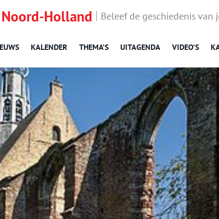
 Noord-Holland
Beleef de geschiedenis van 
IEUWS
KALENDER
THEMA’S
UITAGENDA
VIDEO’S
K