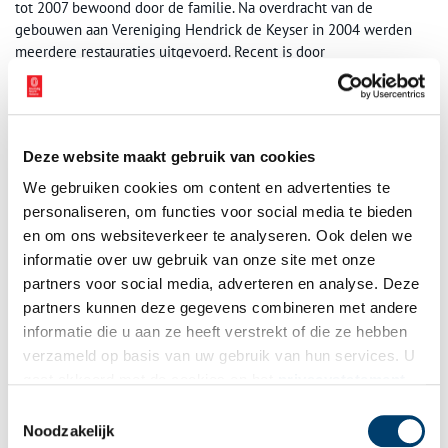
tot 2007 bewoond door de familie. Na overdracht van de
gebouwen aan Vereniging Hendrick de Keyser in 2004 werden
meerdere restauraties uitgevoerd. Recent is door
Natuurmonumenten ook de historische aanleg van parkbos en
tuinen hersteld.
Niet te missen
Deze website maakt gebruik van cookies
De Kennemerstraatweg doorsnijdt het landgoed, met aan de
We gebruiken cookies om content en advertenties te
noordwestzijde het Heilooëerbos en Overbos, de Kattenberg en
personaliseren, om functies voor social media te bieden
belangrijke zichtlanen, en aan de zuidoostzijde het huis de met
tuinen, dienstwoningen, bospartijen, lanen en weilanden. Ook de
en om ons websiteverkeer te analyseren. Ook delen we
spoorlijn tussen Heiloo en Alkmaar loopt over het landgoed. Voor
informatie over uw gebruik van onze site met onze
reizigers is het dus niet te missen en zeker de moeite van het
partners voor social media, adverteren en analyse. Deze
uitstappen waard.
partners kunnen deze gegevens combineren met andere
informatie die u aan ze heeft verstrekt of die ze hebben
Landschap Noord-Holland / Cultuur Compagnie
verzameld op basis van uw gebruik van hun services. U
gaat akkoord met de cookies en het
privacystatement
Bronnen
als u onze website blijft gebruiken.
Toestemmingsselectie
www.natuurmonumenten.nl
Noodzakelijk
www.hendrickdekeyser.nl