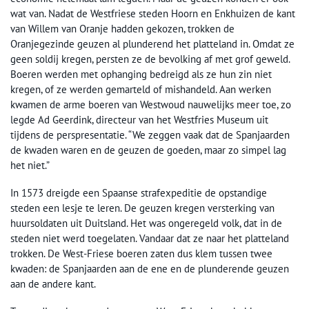
wat van. Nadat de Westfriese steden Hoorn en Enkhuizen de kant
van Willem van Oranje hadden gekozen, trokken de
Oranjegezinde geuzen al plunderend het platteland in. Omdat ze
geen soldij kregen, persten ze de bevolking af met grof geweld.
Boeren werden met ophanging bedreigd als ze hun zin niet
kregen, of ze werden gemarteld of mishandeld. Aan werken
kwamen de arme boeren van Westwoud nauwelijks meer toe, zo
legde Ad Geerdink, directeur van het Westfries Museum uit
tijdens de perspresentatie. “We zeggen vaak dat de Spanjaarden
de kwaden waren en de geuzen de goeden, maar zo simpel lag
het niet.”
In 1573 dreigde een Spaanse strafexpeditie de opstandige
steden een lesje te leren. De geuzen kregen versterking van
huursoldaten uit Duitsland. Het was ongeregeld volk, dat in de
steden niet werd toegelaten. Vandaar dat ze naar het platteland
trokken. De West-Friese boeren zaten dus klem tussen twee
kwaden: de Spanjaarden aan de ene en de plunderende geuzen
aan de andere kant.