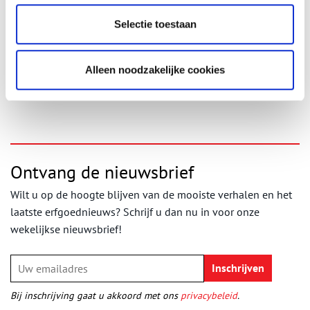
De muntencollectie is tot 1 september in het Westfries Museum
Selectie toestaan
te zien. Bewoners van Drechterland krijgen een flyer waarmee ze
in april gratis de in hun gemeente gevonden zilverschat mogen
bekijken. De rest van Nederland mag een kaartje kopen.
Alleen noodzakelijke cookies
Publicatiedatum: 03/04/2017
Ontvang de nieuwsbrief
Wilt u op de hoogte blijven van de mooiste verhalen en het
laatste erfgoednieuws? Schrijf u dan nu in voor onze
wekelijkse nieuwsbrief!
Bij inschrijving gaat u akkoord met ons
privacybeleid
.