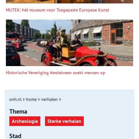
MUTEK: hét museum voor Toegepaste Europese Kunst
Historische Vereniging Amstelveen zoekt mensen op
onh.nl
>
home
>
verhalen
>
Thema
Archeologie
Sterke verhalen
Stad