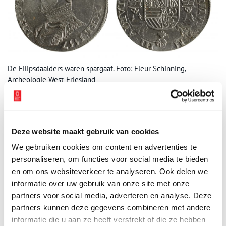
De Filipsdaalders waren spatgaaf. Foto: Fleur Schinning,
Archeologie West-Friesland
Verbazing
Toen Michiel Bartels, directeur van de dienst Archeologie West-
Friesland, hoorde dat er weer een paar zilveren munten waren
Deze website maakt gebruik van cookies
gevonden, viel hij nog niet meteen van zijn stoeltje. “Dat gebeurt
We gebruiken cookies om content en advertenties te
natuurlijk wel vaker. Meestal komen mensen met een zakje of
personaliseren, om functies voor social media te bieden
een doosje naar ons toe. Daar zitten dan vaak een paar koperen
en om ons websiteverkeer te analyseren. Ook delen we
munten in, een oude vingerhoed of een loden kogel. Dat
archiveren we vervolgens netjes. Maar in december kregen we
informatie over uw gebruik van onze site met onze
bezoek van drie heren en stonden we voor een tafel vol zilveren
partners voor social media, adverteren en analyse. Deze
munten. Mijn mond viel open van verbazing. Ik ben geen
partners kunnen deze gegevens combineren met andere
muntenkenner, maar dit waren er wel èrg veel en ze zagen er
informatie die u aan ze heeft verstrekt of die ze hebben