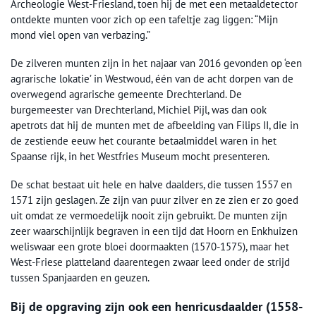
Archeologie West-Friesland, toen hij de met een metaaldetector
ontdekte munten voor zich op een tafeltje zag liggen: “Mijn
mond viel open van verbazing.”
De zilveren munten zijn in het najaar van 2016 gevonden op ‘een
agrarische lokatie’ in Westwoud, één van de acht dorpen van de
overwegend agrarische gemeente Drechterland. De
burgemeester van Drechterland, Michiel Pijl, was dan ook
apetrots dat hij de munten met de afbeelding van Filips II, die in
de zestiende eeuw het courante betaalmiddel waren in het
Spaanse rijk, in het Westfries Museum mocht presenteren.
De schat bestaat uit hele en halve daalders, die tussen 1557 en
1571 zijn geslagen. Ze zijn van puur zilver en ze zien er zo goed
uit omdat ze vermoedelijk nooit zijn gebruikt. De munten zijn
zeer waarschijnlijk begraven in een tijd dat Hoorn en Enkhuizen
weliswaar een grote bloei doormaakten (1570-1575), maar het
West-Friese platteland daarentegen zwaar leed onder de strijd
tussen Spanjaarden en geuzen.
Bij de opgraving zijn ook een henricusdaalder (1558-