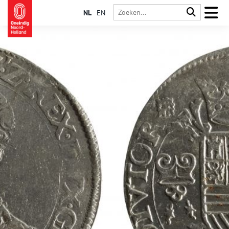
NL
EN