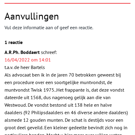
Aanvullingen
Vul deze informatie aan of geef een reactie.
1 reactie
A.R.Ph. Boddaert
schreef:
16/04/2022 om 14:01
t.a.v. de heer Bartels
Als advocaat ben ik in de jaren 70 betrokken geweest bij
een procedure over een soortgelijke muntvondst, de
muntvondst Twisk 1975..Het frappante is, dat deze vondst
dateerde uit 1568, dus nagenoeg gelijk aan die van
Westwoud. De vondst bestond uit 138 hele en halve
daalders (92 Philipsdaalders en 46 diverse andere daalders)
alsmede 12 gouden munten. De schat is destijds voor een
groot deel geveild. Een kleiner gedeelte bevindt zich nog in
particuliere handen. Mocht u hier meer over willen weten,