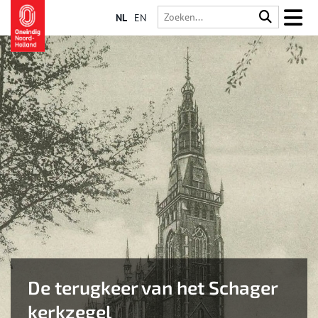
NL
EN
De terugkeer van het Schager
kerkzegel