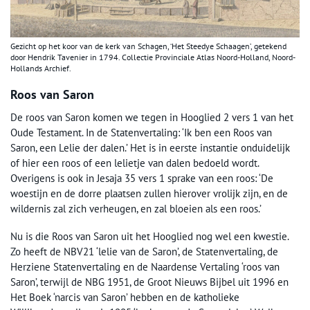
Gezicht op het koor van de kerk van Schagen, ‘Het Steedye Schaagen’, getekend
door Hendrik Tavenier in 1794. Collectie Provinciale Atlas Noord-Holland, Noord-
Hollands Archief.
Roos van Saron
De roos van Saron komen we tegen in Hooglied 2 vers 1 van het
Oude Testament. In de Statenvertaling: ‘Ik ben een Roos van
Saron, een Lelie der dalen.’ Het is in eerste instantie onduidelijk
of hier een roos of een lelietje van dalen bedoeld wordt.
Overigens is ook in Jesaja 35 vers 1 sprake van een roos: ‘De
woestijn en de dorre plaatsen zullen hierover vrolijk zijn, en de
wildernis zal zich verheugen, en zal bloeien als een roos.’
Nu is die Roos van Saron uit het Hooglied nog wel een kwestie.
Zo heeft de NBV21 ‘lelie van de Saron’, de Statenvertaling, de
Herziene Statenvertaling en de Naardense Vertaling ‘roos van
Saron’, terwijl de NBG 1951, de Groot Nieuws Bijbel uit 1996 en
Het Boek ‘narcis van Saron’ hebben en de katholieke