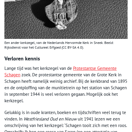
Een ander kerkzegel, van de Nederlands Hervormde Kerk in Sneek. Beeld:
Rijksdienst voor het Cultureel Erfgoed (CC BY-SA 4.0).
Verloren kennis
Lange tijd was het kerkzegel van de
Protestantse Gemeente
Schagen
zoek. De protestantse gemeente van de Grote Kerk in
Schagen heeft namelijk weinig archief. Bij de kerkbrand van 1895
en de ontploffing van de munitietrein op het station van Schagen
in september 1944 is veel verloren gegaan. Mogelijk ook het
kerkzegel.
Gelukkig is in oude kranten, boeken en tijdschriften veel terug te
vinden. In
Westfriesland Oud en Nieuw
uit 1941 lezen we een
omschrijving van het kerkzegel: ‘Schagen tooit zich met een roos.
Omschrift: Ik ben een roose van Saron (op een attestatie van