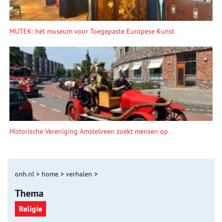
MUTEK: hét museum voor Toegepaste Europese Kunst
Historische Vereniging Amstelveen zoekt mensen op
onh.nl
>
home
>
verhalen
>
Thema
Religie