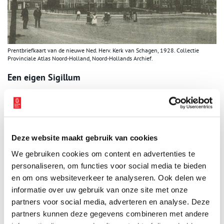
Prentbriefkaart van de nieuwe Ned. Herv. Kerk van Schagen, 1928. Collectie
Provinciale Atlas Noord-Holland, Noord-Hollands Archief.
Een eigen Sigillum
In 1996 verschijnt er een boek dat licht werpt op de zaak: ‘Als een
lelie onder de doornen. Beschrijving van de kerkzegels van de
Nederlandse Hervormde Kerk’ van T.L. Korporaal, destijds bureau-
secretaris bij de kerkprovincie Noord-Brabant en Limburg van de
Gereformeerde Kerken en de Nederlandse Hervormde Kerk.
Deze website maakt gebruik van cookies
Daarin wordt niet alleen melding gemaakt van het Schager
We gebruiken cookies om content en advertenties te
kerkzegel, maar er staat zelfs een afbeelding bij, aangetroffen op
personaliseren, om functies voor social media te bieden
een attestatie uit 1759. Deze roos toont gelijkenissen met de
en om ons websiteverkeer te analyseren. Ook delen we
Schager Tudorroos in het stadswapen. Dit vormt tastbaar bewijs
informatie over uw gebruik van onze site met onze
voor de verbinding van kerk en staat in Schagen – in ieder geval
partners voor social media, adverteren en analyse. Deze
tot 1798.
partners kunnen deze gegevens combineren met andere
In de afbeelding miste alleen nog het randschrift. Het was