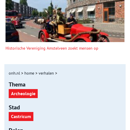
Historische Vereniging Amstelveen zoekt mensen op
onh.nl
>
home
>
verhalen
>
Thema
Archeologie
Stad
Castricum