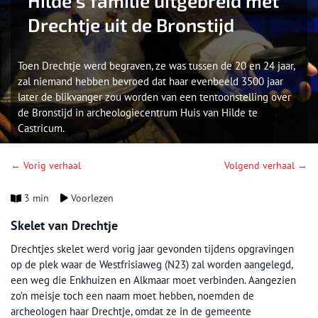
Hilde’s familie uitgebreid met
Drechtje uit de Bronstijd
Toen Drechtje werd begraven, ze was tussen de 20 en 24 jaar,
zal niemand hebben bevroed dat haar evenbeeld 3500 jaar
later de blikvanger zou worden van een tentoonstelling over
de Bronstijd in archeologiecentrum Huis van Hilde te
Castricum.
← Vorig verhaal
Volgend verhaal →
3 min
Voorlezen
Skelet van Drechtje
Drechtjes skelet werd vorig jaar gevonden tijdens opgravingen
op de plek waar de Westfrisiaweg (N23) zal worden aangelegd,
een weg die Enkhuizen en Alkmaar moet verbinden. Aangezien
zo’n meisje toch een naam moet hebben, noemden de
archeologen haar Drechtje, omdat ze in de gemeente