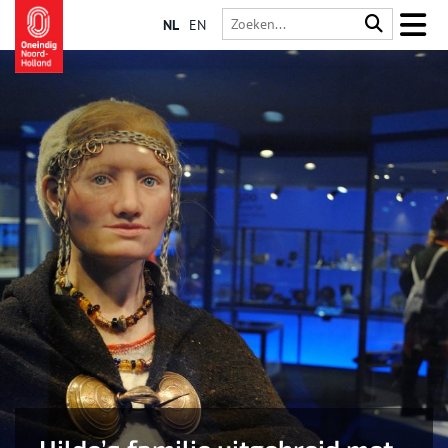
NL
EN