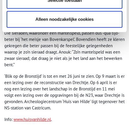
Selectie toestaan
sieraden en bijpassende kleren gekregen. Dat komt omdat bij de
opgravingen, waarbij Drechtjes skelet is opgedoken, ook sieraden
uit de Late Bronstijd zijn gevonden: de zogenoemde Bronsschat,
Alleen noodzakelijke cookies
die in oktober 2015 al even in Huis van Hilde was te zien.
Die sieraden, waaronder een mantelspeld, passen dus -qua tijd-
beter bij ‘het meisje van Bovenkarspel’. Bovendien heeft ze kleren
gekregen die beter passen bij de feestelijke gelegenheden
waarop je zo’n sieraad draagt. Anouk: “Zo’n mantelspeld was een
zwaar sieraad; dat draag je niet als je het land aan het bewerken
bent.”
‘Blik op de Bronstijd’ is tot en met 26 juni te zien. Op 9 maart is er
een lezing over de reconstructie van Drechtje. Op 6 april is er
nog een lezing over het landschap in de Bronstijd en 11 mei
volgt een lezing over de opgravingen bij de N23, waar Drechtje is
gevonden. Archeologiecentrum ‘Huis van Hilde’ ligt tegenover het
NS-station van Castricum.
Info:
www.huisvanhilde.nl
.