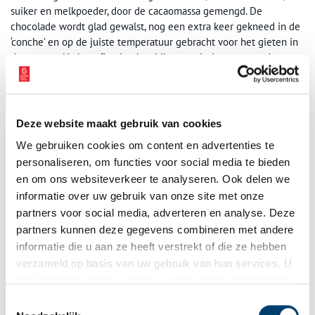
suiker en melkpoeder, door de cacaomassa gemengd. De
chocolade wordt glad gewalst, nog een extra keer gekneed in de
‘conche’ en op de juiste temperatuur gebracht voor het gieten in
de vormen. Na het afkoelen kan hij weer uit de vorm worden
getikt en is dan klaar om ingepakt te worden in een leuke wikkel.
Deze website maakt gebruik van cookies
We gebruiken cookies om content en advertenties te
personaliseren, om functies voor social media te bieden
en om ons websiteverkeer te analyseren. Ook delen we
informatie over uw gebruik van onze site met onze
partners voor social media, adverteren en analyse. Deze
partners kunnen deze gegevens combineren met andere
informatie die u aan ze heeft verstrekt of die ze hebben
verzameld op basis van uw gebruik van hun services. U
gaat akkoord met de cookies en het
privacystatement
als u onze website blijft gebruiken.
Toestemmingsselectie