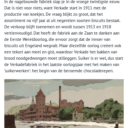
In de nagebouwde fabriek stap je in de vroege twintigste eeuw.
Dat is niet voor niets, want Verkade start in 1911 met de
productie van koekjes. De vraag blijkt zo groot, dat het
assortiment na vijf jaar al uit negentien soorten biscuits bestaat.
De verkoop blijft toenemen en wordt tussen 1913 en 1918
vertienvoudigd. Dat heeft de fabriek aan de Zaan te danken aan
de Eerste Wereldoorlog, die ervoor zorgt dat de invoer van
biscuits uit Engeland wegvalt. Maar diezelfde oorlog creëert ook
een tekort aan meel en gist, waardoor Verkade het bakken van
brood noodgedwongen moet stilleggen. Suiker is er wel, dus start
de Verkadefabriek in het laatste oorlogsjaar met het maken van
‘suikerwerken’: het begin van de beroemde chocoladerepen.