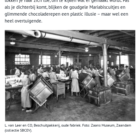
lokken je naar zich toe, om te kijken wat er gemaakt wordt. Pas
als je dichterbij komt, blijken de goudgele Mariabiscuitjes en
glimmende chocoladerepen een plastic illusie – maar wel een
heel overtuigende.
L. van Leer en CO, Beschuitpakkerij, oude fabriek. Foto: Zaans Museum, Zaandam
(collectie SBCEV).