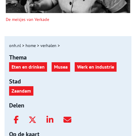
De meisjes van Verkade
onh.nl
>
home
>
verhalen
>
Thema
Eten en drinken
Musea
Werk en industrie
Stad
Zaandam
Delen
Op de kaart