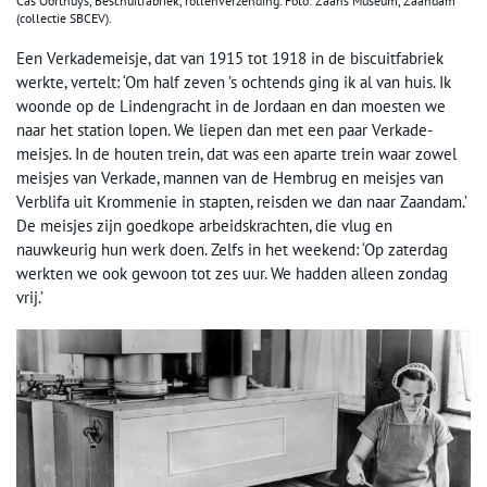
Cas Oorthuys, Beschuitfabriek, rollenverzending. Foto: Zaans Museum, Zaandam
(collectie SBCEV).
Een Verkademeisje, dat van 1915 tot 1918 in de biscuitfabriek
werkte, vertelt: ‘Om half zeven ’s ochtends ging ik al van huis. Ik
woonde op de Lindengracht in de Jordaan en dan moesten we
naar het station lopen. We liepen dan met een paar Verkade-
meisjes. In de houten trein, dat was een aparte trein waar zowel
meisjes van Verkade, mannen van de Hembrug en meisjes van
Verblifa uit Krommenie in stapten, reisden we dan naar Zaandam.’
De meisjes zijn goedkope arbeidskrachten, die vlug en
nauwkeurig hun werk doen. Zelfs in het weekend: ‘Op zaterdag
werkten we ook gewoon tot zes uur. We hadden alleen zondag
vrij.’