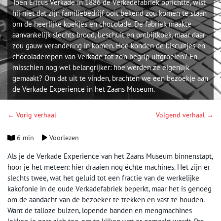
Toen Ericus Verkade in 1886 de Verkadefabriek oprichtte, wist
hij niet dat zijn familiebedrijf ooit bekend zou komen te staan
om de heerlijke koekjes en chocolade. De fabriek maakte
aanvankelijk slechts brood, beschuit en ontbijtkoek, maar daar
zou gauw verandering in komen. Hoe konden de biscuitjes en
chocoladerepen van Verkade tot zo’n begrip uitgroeien? En
misschien nog wel belangrijker: hoe werden ze eigenlijk
gemaakt? Om dat uit te vinden, brachten we een bezoekje aan
de Verkade Experience in het Zaans Museum.
← Vorig verhaal
Volgend verhaal →
6 min
Voorlezen
Als je de Verkade Experience van het Zaans Museum binnenstapt,
hoor je het meteen: hier draaien nog échte machines. Het zijn er
slechts twee, wat het geluid tot een fractie van de werkelijke
kakofonie in de oude Verkadefabriek beperkt, maar het is genoeg
om de aandacht van de bezoeker te trekken en vast te houden.
Want de talloze buizen, lopende banden en mengmachines