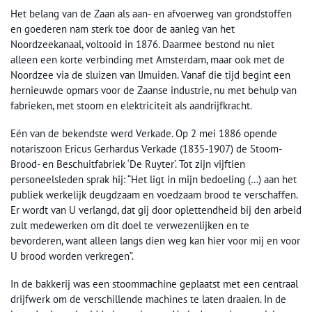
Het belang van de Zaan als aan- en afvoerweg van grondstoffen
en goederen nam sterk toe door de aanleg van het
Noordzeekanaal, voltooid in 1876. Daarmee bestond nu niet
alleen een korte verbinding met Amsterdam, maar ook met de
Noordzee via de sluizen van IJmuiden. Vanaf die tijd begint een
hernieuwde opmars voor de Zaanse industrie, nu met behulp van
fabrieken, met stoom en elektriciteit als aandrijfkracht.
Eén van de bekendste werd Verkade. Op 2 mei 1886 opende
notariszoon Ericus Gerhardus Verkade (1835-1907) de Stoom-
Brood- en Beschuitfabriek ‘De Ruyter’. Tot zijn vijftien
personeelsleden sprak hij: “Het ligt in mijn bedoeling (…) aan het
publiek werkelijk deugdzaam en voedzaam brood te verschaffen.
Er wordt van U verlangd, dat gij door oplettendheid bij den arbeid
zult medewerken om dit doel te verwezenlijken en te
bevorderen, want alleen langs dien weg kan hier voor mij en voor
U brood worden verkregen”.
In de bakkerij was een stoommachine geplaatst met een centraal
drijfwerk om de verschillende machines te laten draaien. In de