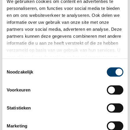
We gebruiken cookies om content en advertenties te
personaliseren, om functies voor social media te bieden
en om ons websiteverkeer te analyseren. Ook delen we
informatie over uw gebruik van onze site met onze
partners voor social media, adverteren en analyse. Deze
partners kunnen deze gegevens combineren met andere
informatie die u aan ze heeft verstrekt of die ze hebben
verzameld op basis van uw gebruik van hun services. U
gaat akkoord met de cookies en het
privacystatement
als u onze website blijft gebruiken.
Toestemmingsselectie
Noodzakelijk
Voorkeuren
Verkadecomplex, Westzijde.
Statistieken
Nieuwe bestemmingen
Onder de naam Zaanse Chocoladefabriek heeft het
Marketing