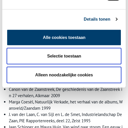
Verkadecomplex aan de Zaan vanaf 2006 – na vertrek van
Verkade – een aantal nieuwe bestemmingen gekregen, waarbij
door Carree Architecten zorgvuldig is omgegaan met de
historische kwaliteiten. Daardoor ontstond een bijzonder fraaie
Details tonen
context voor winkels, ateliers, kantoren, horeca, bedrijfsruimten,
sportvoorzieningen en appartementen.
Alle cookies toestaan
Dankzij herbestemming van de voormalige Verkadefabrieken aan
de Westzijde en de realisatie van het Verkadepaviljoen bij het
Zaans Museum op de Zaanse Schans (Schansend 7, Zaandam), gaat
Selectie toestaan
zowel het onroerend als het roerend erfgoed van Verkade een
behouden toekomst tegemoet.
Alleen noodzakelijke cookies
Bronnen
Canon van de Zaanstreek, De geschiedenis van de Zaanstreek i
n 27 verhalen, Alkmaar 2009
Marga Coesèl, Natuurlijk Verkade, het verhaal van de albums, W
ansveld/Zaandam 1999
J. van der Laan, C. van Sijl en L. de Smet, Industrielandschap De
Zaan, PIE Rapportenreeks, deel 22, Zeist 1995
Jaap Schipper en Maura Huig, Van wind naar stoom, Een eeuw i