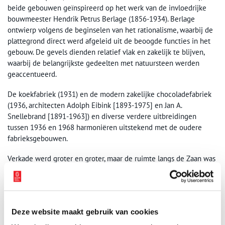
beide gebouwen geïnspireerd op het werk van de invloedrijke
bouwmeester Hendrik Petrus Berlage (1856-1934). Berlage
ontwierp volgens de beginselen van het rationalisme, waarbij de
plattegrond direct werd afgeleid uit de beoogde functies in het
gebouw. De gevels dienden relatief vlak en zakelijk te blijven,
waarbij de belangrijkste gedeelten met natuursteen werden
geaccentueerd.
De koekfabriek (1931) en de modern zakelijke chocoladefabriek
(1936, architecten Adolph Eibink [1893-1975] en Jan A.
Snellebrand [1891-1963]) en diverse verdere uitbreidingen
tussen 1936 en 1968 harmoniëren uitstekend met de oudere
fabrieksgebouwen.
Verkade werd groter en groter, maar de ruimte langs de Zaan was
niet onbeperkt beschikbaar. Daarom verrees aan de overkant van
de straat (Westzijde 103) in 1920 een afzonderlijke
beschuitfabriek die al in 1928 werd vervangen door de behouden
gebleven ‘Nieuwe Beschuitfabriek’, ontworpen door Piet
Deze website maakt gebruik van cookies
Molenaar, in een tamelijk strakke architectuur met referenties aan
de Amsterdamse School.