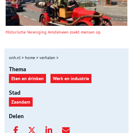
Historische Vereniging Amstelveen zoekt mensen op
onh.nl
>
home
>
verhalen
>
Thema
Eten en drinken
Werk en industrie
Stad
Zaandam
Delen