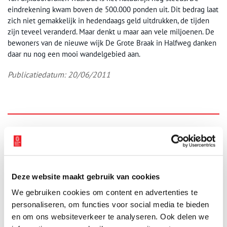
eindrekening kwam boven de 500.000 ponden uit. Dit bedrag laat
zich niet gemakkelijk in hedendaags geld uitdrukken, de tijden
zijn teveel veranderd. Maar denkt u maar aan vele miljoenen. De
bewoners van de nieuwe wijk De Grote Braak in Halfweg danken
daar nu nog een mooi wandelgebied aan.
Publicatiedatum: 20/06/2011
Ontvang de nieuwsbrief
Wilt u op de hoogte blijven van de mooiste verhalen en het
laatste erfgoednieuws? Schrijf u dan nu in voor onze
wekelijkse nieuwsbrief!
Deze website maakt gebruik van cookies
We gebruiken cookies om content en advertenties te
personaliseren, om functies voor social media te bieden
en om ons websiteverkeer te analyseren. Ook delen we
Bij inschrijving gaat u akkoord met ons
privacybeleid
.