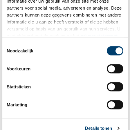
informatie over uw gebruik van onze site met onze
partners voor social media, adverteren en analyse. Deze
partners kunnen deze gegevens combineren met andere
Aanvullingen
informatie die u aan ze heeft verstrekt of die ze hebben
verzameld op basis van uw gebruik van hun services. U
Vul deze informatie aan of geef een reactie.
gaat akkoord met de cookies en het
privacystatement
als u onze website blijft gebruiken.
Toestemmingsselectie
Noodzakelijk
Vereiste velden zijn gemarkeerd met *. Het e-mailadres wordt niet
Voorkeuren
gepubliceerd.
Naam
*
Statistieken
E-mail
*
Marketing
Vink dit aan als u op de hoogte gehouden wil worden.
Details tonen