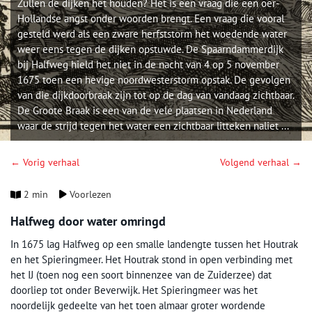
Zullen de dijken het houden? Het is een vraag die een oer-
Hollandse angst onder woorden brengt. Een vraag die vooral
gesteld werd als een zware herfststorm het woedende water
weer eens tegen de dijken opstuwde. De Spaarndammerdijk
bij Halfweg hield het niet in de nacht van 4 op 5 november
1675 toen een hevige noordwesterstorm opstak. De gevolgen
van die dijkdoorbraak zijn tot op de dag van vandaag zichtbaar.
De Groote Braak is een van de vele plaatsen in Nederland
waar de strijd tegen het water een zichtbaar litteken naliet ...
← Vorig verhaal
Volgend verhaal →
2 min
Voorlezen
Halfweg door water omringd
In 1675 lag Halfweg op een smalle landengte tussen het Houtrak
en het Spieringmeer. Het Houtrak stond in open verbinding met
het IJ (toen nog een soort binnenzee van de Zuiderzee) dat
doorliep tot onder Beverwijk. Het Spieringmeer was het
noordelijk gedeelte van het toen almaar groter wordende