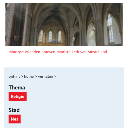
Limburgse vrienden bouwen mooiste kerk van Amstelland
onh.nl
>
home
>
verhalen
>
Thema
Religie
Stad
Nes