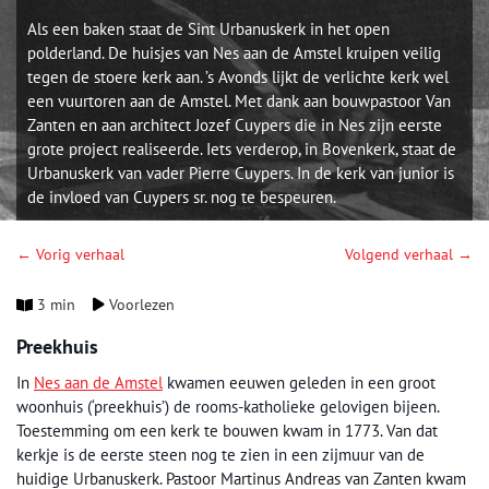
Als een baken staat de Sint Urbanuskerk in het open
polderland. De huisjes van Nes aan de Amstel kruipen veilig
tegen de stoere kerk aan. ’s Avonds lijkt de verlichte kerk wel
een vuurtoren aan de Amstel. Met dank aan bouwpastoor Van
Zanten en aan architect Jozef Cuypers die in Nes zijn eerste
grote project realiseerde. Iets verderop, in Bovenkerk, staat de
Urbanuskerk van vader Pierre Cuypers. In de kerk van junior is
de invloed van Cuypers sr. nog te bespeuren.
← Vorig verhaal
Volgend verhaal →
3 min
Voorlezen
Preekhuis
In
Nes aan de Amstel
kwamen eeuwen geleden in een groot
woonhuis (‘preekhuis’) de rooms-katholieke gelovigen bijeen.
Toestemming om een kerk te bouwen kwam in 1773. Van dat
kerkje is de eerste steen nog te zien in een zijmuur van de
huidige Urbanuskerk. Pastoor Martinus Andreas van Zanten kwam