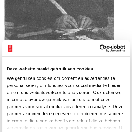
Bouwpastoor Van Zanten Pastoor Van Zanten bracht eind negentiende eeuw het
geld bijeen om Nes de kerk te geven die er nu nog staat. Dit was het eerste grote
project van architect Jos Cuypers. Beeld: collectie Stichting Vrienden van de
Urbanuskerk.
Deze website maakt gebruik van cookies
Neogothische kruisbasiliek
We gebruiken cookies om content en advertenties te
Jos Cuypers had een driebeukige neogotische kruisbasiliek
personaliseren, om functies voor social media te bieden
ontworpen met een vierkante toren. Op de spits zette de
en om ons websiteverkeer te analyseren. Ook delen we
architect vrolijke hoektorentjes. In de kerk staat een
communiebank uit 1860; deze bank heeft dus nog in de oude
informatie over uw gebruik van onze site met onze
kerk dienst gedaan. Ook meeverhuisd is het beeld van de heilige
partners voor social media, adverteren en analyse. Deze
Urbanus (222-230) dat rond 1870 is gemaakt.
partners kunnen deze gegevens combineren met andere
informatie die u aan ze heeft verstrekt of die ze hebben
Tegeltableaus
verzameld op basis van uw gebruik van hun services. U