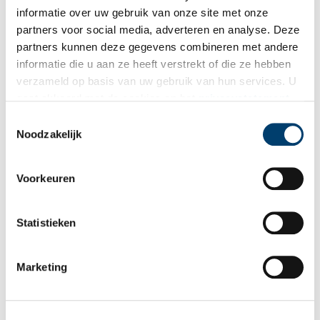
informatie over uw gebruik van onze site met onze
Wilt u op de hoogte blijven van de mooiste verhalen en het
partners voor social media, adverteren en analyse. Deze
laatste erfgoednieuws? Schrijf u dan nu in voor onze
partners kunnen deze gegevens combineren met andere
wekelijkse nieuwsbrief!
informatie die u aan ze heeft verstrekt of die ze hebben
verzameld op basis van uw gebruik van hun services. U
gaat akkoord met de cookies en het
privacystatement
als u onze website blijft gebruiken.
Bij inschrijving gaat u akkoord met ons
privacybeleid
.
Toestemmingsselectie
Noodzakelijk
Aanvullingen
Voorkeuren
Vul deze informatie aan of geef een reactie.
Statistieken
Marketing
Vereiste velden zijn gemarkeerd met *. Het e-mailadres wordt niet
gepubliceerd.