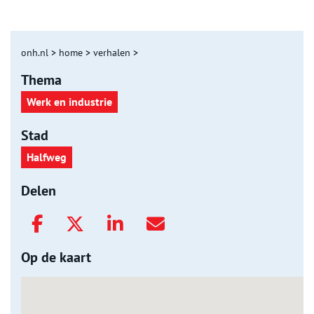
onh.nl
>
home
>
verhalen
>
Thema
Werk en industrie
Stad
Halfweg
Delen
Op de kaart