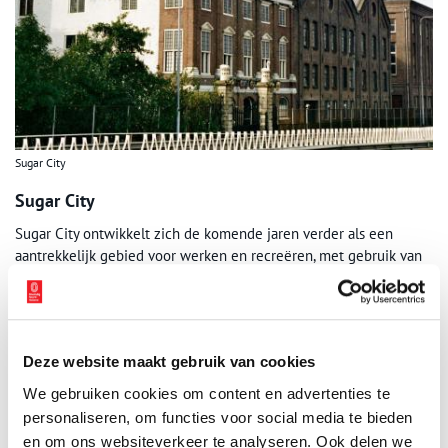
Sugar City
Sugar City
Sugar City ontwikkelt zich de komende jaren verder als een
aantrekkelijk gebied voor werken en recreëren, met gebruik van
de fascinerende historische gebouwen uit de suikerindustrie.
Publicatiedatum: 28/12/2010
Deze website maakt gebruik van cookies
We gebruiken cookies om content en advertenties te
personaliseren, om functies voor social media te bieden
Ontvang de nieuwsbrief
en om ons websiteverkeer te analyseren. Ook delen we