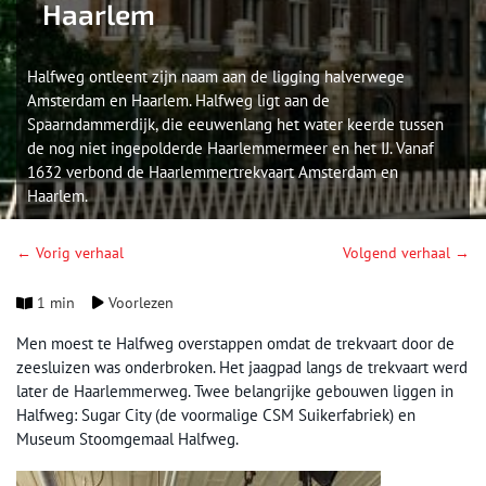
Haarlem
Halfweg ontleent zijn naam aan de ligging halverwege
Amsterdam en Haarlem. Halfweg ligt aan de
Spaarndammerdijk, die eeuwenlang het water keerde tussen
de nog niet ingepolderde Haarlemmermeer en het IJ. Vanaf
1632 verbond de Haarlemmertrekvaart Amsterdam en
Haarlem.
← Vorig verhaal
Volgend verhaal →
1 min
Voorlezen
Men moest te Halfweg overstappen omdat de trekvaart door de
zeesluizen was onderbroken. Het jaagpad langs de trekvaart werd
later de Haarlemmerweg. Twee belangrijke gebouwen liggen in
Halfweg: Sugar City (de voormalige CSM Suikerfabriek) en
Museum Stoomgemaal Halfweg.