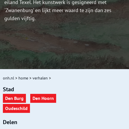
eiland Texel. Het kunstwerk is gesigneerd met
'Zwanenburg’ en lijkt meer waard te zijn dan zes
gulden vijftig.
onh.nl
>
home
>
verhalen
>
Stad
Den Burg
Den Hoorn
Oudeschild
Delen