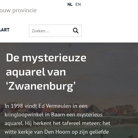
NL
EN
jouw provincie
AART
De mysterieuze
aquarel van
‘Zwanenburg’
In 1998 vindt Ed Vermeulen in een
kringloopwinkel in Baarn een mysterieus
aquarel. Hij herkent het tafereel meteen: het
witte kerkje van Den Hoorn op zijn geliefde