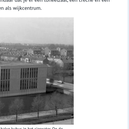
en als wijkcentrum.
 halve kubus in het sierwater. Op de