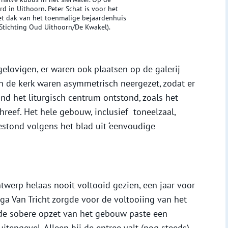
 in Uithoorn. Peter Schat is voor het
et dak van het toenmalige bejaardenhuis
Stichting Oud Uithoorn/De Kwakel).
elovigen, er waren ook plaatsen op de galerij
n de kerk waren asymmetrisch neergezet, zodat er
d het liturgisch centrum ontstond, zoals het
eef. Het hele gebouw, inclusief toneelzaal,
stond volgens het blad uit ‘eenvoudige
ntwerp helaas nooit voltooid gezien, een jaar voor
ega Van Tricht zorgde voor de voltooiing van het
de sobere opzet van het gebouw paste een
tengevel. Alleen bij de entree valt (nog steeds)