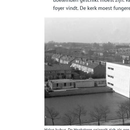
foyer vindt. De kerk moest funger
Halve kubus. De Hoeksteen spiegelt zich als een