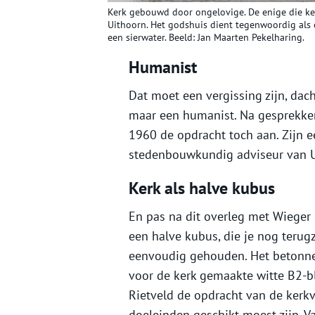
Kerk gebouwd door ongelovige. De enige die ker
Uithoorn. Het godshuis dient tegenwoordig als
een sierwater. Beeld: Jan Maarten Pekelharing.
Humanist
Dat moet een vergissing zijn, dach
maar een humanist. Na gesprekke
1960 de opdracht toch aan. Zijn e
stedenbouwkundig adviseur van Ui
Kerk als halve kubus
En pas na dit overleg met Wieger 
een halve kubus, die je nog terugz
eenvoudig gehouden. Het betonne
voor de kerk gemaakte witte B2-bl
Rietveld de opdracht van de kerk
doeleinden geschikt moest zijn. Va