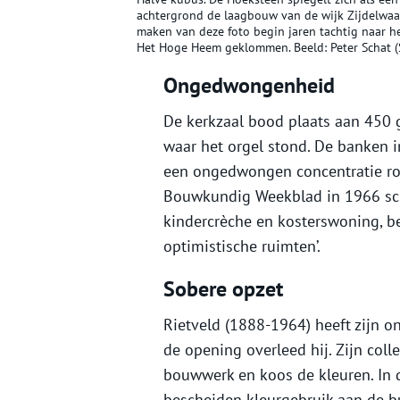
achtergrond de laagbouw van de wijk Zijdelwaard
maken van deze foto begin jaren tachtig naar h
Het Hoge Heem geklommen. Beeld: Peter Schat (
Ongedwongenheid
De kerkzaal bood plaats aan 450 g
waar het orgel stond. De banken i
een ongedwongen concentratie ron
Bouwkundig Weekblad in 1966 schr
kindercrèche en kosterswoning, be
optimistische ruimten’.
Sobere opzet
Rietveld (1888-1964) heeft zijn o
de opening overleed hij. Zijn coll
bouwwerk en koos de kleuren. In 
bescheiden kleurgebruik aan de bui