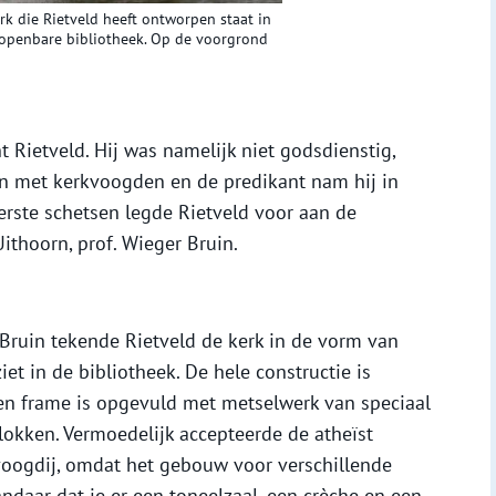
k die Rietveld heeft ontworpen staat in
 openbare bibliotheek. Op de voorgrond
t Rietveld. Hij was namelijk niet godsdienstig,
n met kerkvoogden en de predikant nam hij in
erste schetsen legde Rietveld voor aan de
thoorn, prof. Wieger Bruin.
Bruin tekende Rietveld de kerk in de vorm van
iet in de bibliotheek. De hele constructie is
n frame is opgevuld met metselwerk van speciaal
okken. Vermoedelijk accepteerde de atheïst
voogdij, omdat het gebouw voor verschillende
ndaar dat je er een toneelzaal, een crèche en een