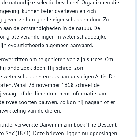
ij de natuurlijke selectie beschreef. Organismen die
mgeving, kunnen beter overleven en zich
ing geven ze hun goede eigenschappen door. Zo
an aan de omstandigheden in de natuur. De
oor grote veranderingen in wetenschappelijke
zijn evolutietheorie algemeen aanvaard.
erover zitten om te genieten van zijn succes. Om
hij onderzoek doen. Hij schreef zo’n
e wetenschappers en ook aan ons eigen Artis. De
orten. Vanaf 28 november 1868 schreef de
j vraagt of de dierentuin hem informatie kan
de twee soorten pauwen. Zo kon hij nagaan of er
twikkeling van de dieren.
uurde, verwerkte Darwin in zijn boek ‘The Descent
 to Sex'(1871). Deze brieven liggen nu opgeslagen