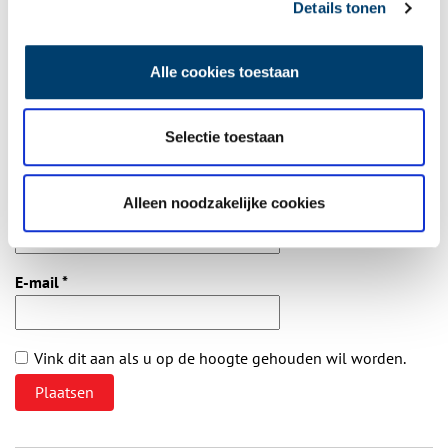
van Henry Schelfhout, zoon van Andreas Schelfhout (1787-
Details tonen
1870). De tekening is afkomstig uit zijn schetsboek.
Reply
Alle cookies toestaan
Selectie toestaan
Vereiste velden zijn gemarkeerd met *. Het e-mailadres wordt niet
gepubliceerd.
Alleen noodzakelijke cookies
Naam
*
E-mail
*
Vink dit aan als u op de hoogte gehouden wil worden.