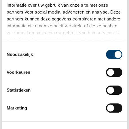
Ontvang de nieuwsbrief
informatie over uw gebruik van onze site met onze
Wilt u op de hoogte blijven van de mooiste verhalen en het
partners voor social media, adverteren en analyse. Deze
laatste erfgoednieuws? Schrijf u dan nu in voor onze
partners kunnen deze gegevens combineren met andere
wekelijkse nieuwsbrief!
informatie die u aan ze heeft verstrekt of die ze hebben
verzameld op basis van uw gebruik van hun services. U
gaat akkoord met de cookies en het
privacystatement
als u onze website blijft gebruiken.
Toestemmingsselectie
Bij inschrijving gaat u akkoord met ons
privacybeleid
.
Noodzakelijk
Aanvullingen
Voorkeuren
Vul deze informatie aan of geef een reactie.
Statistieken
1 reactie
Marketing
Andreas Schelfhout
schreef:
05/09/2023 om 11:57
Op Marktplaats heb ik een advertentie gezet met een schets