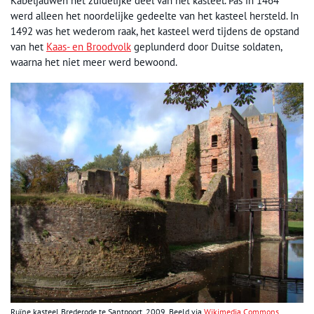
Kabeljauwen het zuidelijke deel van het kasteel. Pas in 1464
werd alleen het noordelijke gedeelte van het kasteel hersteld. In
1492 was het wederom raak, het kasteel werd tijdens de opstand
van het
Kaas- en Broodvolk
geplunderd door Duitse soldaten,
waarna het niet meer werd bewoond.
Ruïne kasteel Brederode te Santpoort, 2009. Beeld via
Wikimedia Commons
,