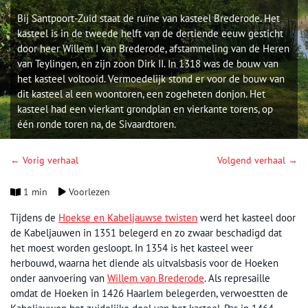
Bij Santpoort-Zuid staat de ruïne van kasteel Brederode. Het
kasteel is in de tweede helft van de dertiende eeuw gesticht
door heer Willem I van Brederode, afstammeling van de Heren
van Teylingen, en zijn zoon Dirk II. In 1318 was de bouw van
het kasteel voltooid. Vermoedelijk stond er voor de bouw van
dit kasteel al een woontoren, een zogeheten donjon. Het
kasteel had een vierkant grondplan en vierkante torens, op
één ronde toren na, de Sivaardtoren.
← Vorig verhaal
Volgend verhaal →
1 min
Voorlezen
Tijdens de
Hoekse en Kabeljauwse twisten
werd het kasteel door
de Kabeljauwen in 1351 belegerd en zo zwaar beschadigd dat
het moest worden gesloopt. In 1354 is het kasteel weer
herbouwd, waarna het diende als uitvalsbasis voor de Hoeken
onder aanvoering van
Willem van Brederode
. Als represaille
omdat de Hoeken in 1426 Haarlem belegerden, verwoestten de