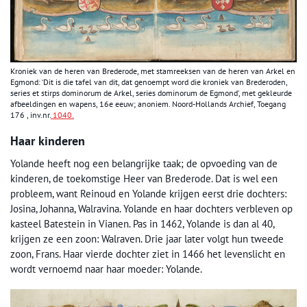
Kroniek van de heren van Brederode, met stamreeksen van de heren van Arkel en
Egmond: ‘Dit is die tafel van dit, dat genoempt word die kroniek van Brederoden,
series et stirps dominorum de Arkel, series dominorum de Egmond’, met gekleurde
afbeeldingen en wapens, 16e eeuw; anoniem. Noord-Hollands Archief, Toegang
176 , inv.nr.
1040.
Haar kinderen
Yolande heeft nog een belangrijke taak; de opvoeding van de
kinderen, de toekomstige Heer van Brederode. Dat is wel een
probleem, want Reinoud en Yolande krijgen eerst drie dochters:
Josina, Johanna, Walravina. Yolande en haar dochters verbleven op
kasteel Batestein in Vianen. Pas in 1462, Yolande is dan al 40,
krijgen ze een zoon: Walraven. Drie jaar later volgt hun tweede
zoon, Frans. Haar vierde dochter ziet in 1466 het levenslicht en
wordt vernoemd naar haar moeder: Yolande.