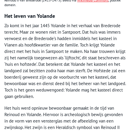
Reinoud II van Brederode (1415-1473). Beeld via
Wikimedia Commons
, publiek
domein.
Het leven van Yolande
Zo komt in het jaar 1445 Yolande in het verhaal van Brederode
terecht. Maar ze wonen niet in Santpoort. Dat huis was immers
verwoest en de Brederode’s hadden inmiddels het kasteel in
Vianen als hoofdkwartier van de familie. Toch krijgt Yolande
direct met het huis in Santpoort te maken. Na haar trouwen krijgt
zij het namelijk toegewezen als ‘lijftocht’, dit staat beschreven als
‘huis en hofstede’. Dat betekent dat Yolande het kasteel en het
landgoed zal bezitten zodra haar man sterft. De Hofstede zal een
boerderij geweest zijn op de voorburcht van het kasteel, dat
bewoonbaar was en dienst deed bij het beheer van het landgoed.
Toch is het geen weduwengoed: Yolande mag het kasteel direct
gaan gebruiken.
Het huis werd opnieuw bewoonbaar gemaakt in de tijd van
Reinoud en Yolande. Hiervoor is archeologisch bewijs gevonden
in de vorm van een vensterglas met de afbeelding van een
zwijnskop. Het zwijn is een Heraldisch symbool van Reinoud II