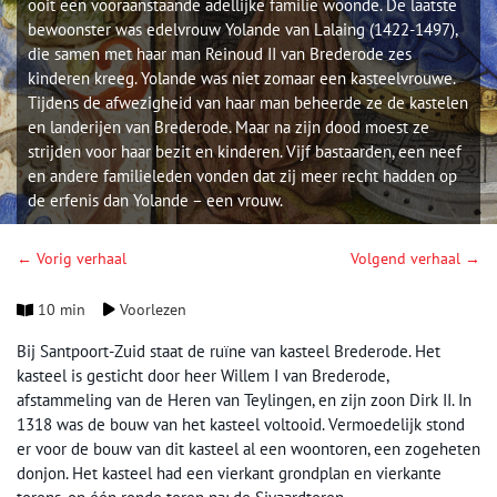
ooit een vooraanstaande adellijke familie woonde. De laatste
bewoonster was edelvrouw Yolande van Lalaing (1422-1497),
die samen met haar man Reinoud II van Brederode zes
kinderen kreeg. Yolande was niet zomaar een kasteelvrouwe.
Tijdens de afwezigheid van haar man beheerde ze de kastelen
en landerijen van Brederode. Maar na zijn dood moest ze
strijden voor haar bezit en kinderen. Vijf bastaarden, een neef
en andere familieleden vonden dat zij meer recht hadden op
de erfenis dan Yolande – een vrouw.
← Vorig verhaal
Volgend verhaal →
10 min
Voorlezen
Bij Santpoort-Zuid staat de ruïne van kasteel Brederode. Het
kasteel is gesticht door heer Willem I van Brederode,
afstammeling van de Heren van Teylingen, en zijn zoon Dirk II. In
1318 was de bouw van het kasteel voltooid. Vermoedelijk stond
er voor de bouw van dit kasteel al een woontoren, een zogeheten
donjon. Het kasteel had een vierkant grondplan en vierkante