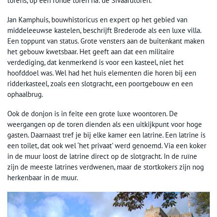
torens, op één ronde toren na: de Sivaardtoren.
Jan Kamphuis, bouwhistoricus en expert op het gebied van
middeleeuwse kastelen, beschrijft Brederode als een luxe villa.
Een toppunt van status. Grote vensters aan de buitenkant maken
het gebouw kwetsbaar. Het geeft aan dat een militaire
verdediging, dat kenmerkend is voor een kasteel, niet het
hoofddoel was. Wel had het huis elementen die horen bij een
ridderkasteel, zoals een slotgracht, een poortgebouw en een
ophaalbrug.
Ook de donjon is in feite een grote luxe woontoren. De
weergangen op de toren dienden als een uitkijkpunt voor hoge
gasten. Daarnaast tref je bij elke kamer een latrine. Een latrine is
een toilet, dat ook wel ‘het privaat’ werd genoemd. Via een koker
in de muur loost de latrine direct op de slotgracht. In de ruïne
zijn de meeste latrines verdwenen, maar de stortkokers zijn nog
herkenbaar in de muur.