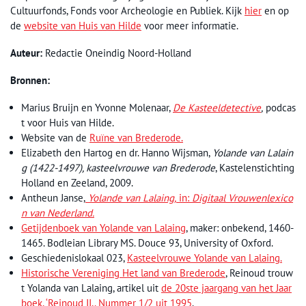
Cultuurfonds, Fonds voor Archeologie en Publiek. Kijk
hier
en op
de
website van Huis van Hilde
voor meer informatie.
Auteur:
Redactie Oneindig Noord-Holland
Bronnen:
Marius Bruijn en Yvonne Molenaar,
De Kasteeldetective
,
podcas
t voor Huis van Hilde.
Website van de
Ruïne van Brederode.
Elizabeth den Hartog en dr. Hanno Wijsman,
Yolande van Lalain
g (1422-1497), kasteelvrouwe van Brederode
, Kastelenstichting
Holland en Zeeland, 2009.
Antheun Janse,
Yolande van Lalaing,
in:
Digitaal Vrouwenlexico
n van Nederland.
Getijdenboek van Yolande van Lalaing
, maker: onbekend, 1460-
1465. Bodleian Library MS. Douce 93, University of Oxford.
Geschiedenislokaal 023,
Kasteelvrouwe Yolande van Lalaing.
Historische Vereniging Het land van Brederode
, Reinoud trouw
t Yolanda van Lalaing, artikel uit
de 20ste jaargang van het Jaar
boek, ‘Reinoud II,. Nummer 1/2 uit 1995
.