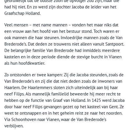
gebruikelijk dat de oudste zoon de opvolger zou zijn, maar die
had hij niet. En zo werd zijn dochter Jacoba de leider van het
Graafschap Holland.
Veel mensen – met name mannen – vonden het maar niks dat
een vrouw aan het hoofd van het bestuur stond. Toch waren er
ook mannen die haar steunen. Invloedrijke mannen zoals de Van
Brederode’s. Dat deden ze trouwens niet alleen vanuit Santpoort.
De belangrijke familie Van Brederode had inmiddels meerdere
kastelen en in deze periode diende de stevige burcht in Vianen
als hun hoofdkwartier.
Zo ontstonden er twee kampen: Zij die Jacoba steunden, zoals de
Van Brederode’s en zij die dat niet deden zoals de inwoners van
Haarlem. De Haarlemmers sloten zich uiteindelijk aan bij haar
neef Filips. Als mannelijk familielid beweerde hij meer recht te
hebben op de functie van Graaf van Holland. In 1425 werd Jacoba
door haar neef Filips gevangen gezet op het kasteel van Gent. Ze
weet te ontsnappen en in het geheim reist ze naar het noorden.
Via Schoonhoven naar Vianen, waar de Van Brederode’s
verblijven.