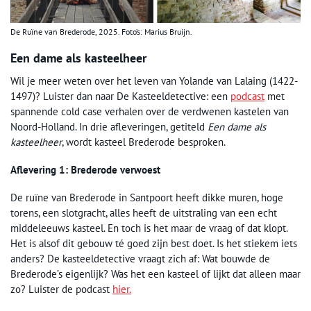
De Ruïne van Brederode, 2025. Foto’s: Marius Bruijn.
Een dame als kasteelheer
Wil je meer weten over het leven van Yolande van Lalaing (1422-
1497)? Luister dan naar De Kasteeldetective: een
podcast
met
spannende cold case verhalen over de verdwenen kastelen van
Noord-Holland. In drie afleveringen, getiteld
Een dame als
kasteelheer
, wordt kasteel Brederode besproken.
Aflevering 1: Brederode verwoest
De ruïne van Brederode in Santpoort heeft dikke muren, hoge
torens, een slotgracht, alles heeft de uitstraling van een echt
middeleeuws kasteel. En toch is het maar de vraag of dat klopt.
Het is alsof dit gebouw té goed zijn best doet. Is het stiekem iets
anders? De kasteeldetective vraagt zich af: Wat bouwde de
Brederode’s eigenlijk? Was het een kasteel of lijkt dat alleen maar
zo? Luister de podcast
hier.