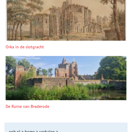
Orka in de slotgracht
De Ruïne van Brederode
onh.nl
>
home
>
verhalen
>