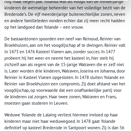
nog maar negen jaar. Yolanda was als voogd van de minderjarige
kinderen de wetmatige beheerder van het volledige bezit van de
Brederode’s. De vijf meerderjarige buitenechtelijke zonen, neven
en andere familieleden vonden echter dat zij meer recht hadden
op het landgoed dan Yolande – een vrouw.
De bastaardzonen spoorden een neef van Reinoud, Reinier van
Broekhuizen, aan om het voogdijschap af te dwingen. Reinier valt
in 1473 en 1476 Kasteel Vianen aan, zonder succes. In 1477
probeert hij het weer en neemt het kasteel in, hier stelt hij
zichzelf aan als regent van de 15-jarige Walraven die er zelf niet
is. Later worden drie kinderen, Walraven, Joseina en Johanna, door
Reinier in Kasteel Vianen opgesloten. In 1478 sluiten Yolande en
Reinier van Broekhuizen een compromis. Zij doet afstand van het
voogdijschap, op voorwaarde dat een onafhankelijke partij voor
de kinderen zal zorgen. Haar twee zonen, Walraven en Frans,
moesten gaan studeren in Leuven.
Weduwe Yolande de Lalaing verliest hiermee invloed op haar
kinderen maar niet haar weduwegoed. In 1478 gaat Yolande
definitief op kasteel Brederode in Santpoort wonen. Zij is dan 56