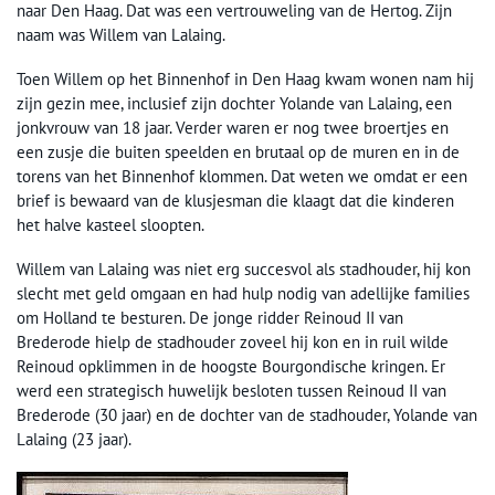
naar Den Haag. Dat was een vertrouweling van de Hertog. Zijn
naam was Willem van Lalaing.
Toen Willem op het Binnenhof in Den Haag kwam wonen nam hij
zijn gezin mee, inclusief zijn dochter Yolande van Lalaing, een
jonkvrouw van 18 jaar. Verder waren er nog twee broertjes en
een zusje die buiten speelden en brutaal op de muren en in de
torens van het Binnenhof klommen. Dat weten we omdat er een
brief is bewaard van de klusjesman die klaagt dat die kinderen
het halve kasteel sloopten.
Willem van Lalaing was niet erg succesvol als stadhouder, hij kon
slecht met geld omgaan en had hulp nodig van adellijke families
om Holland te besturen. De jonge ridder Reinoud II van
Brederode hielp de stadhouder zoveel hij kon en in ruil wilde
Reinoud opklimmen in de hoogste Bourgondische kringen. Er
werd een strategisch huwelijk besloten tussen Reinoud II van
Brederode (30 jaar) en de dochter van de stadhouder, Yolande van
Lalaing (23 jaar).