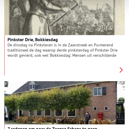
Pinkster Drie, Bokkiesdag
De dinsdag na Pinksteren is in de Zaanstreek en Purmerend
traditioneel de dag waarop derde pinksterdag of Pinkster Drie
wordt gevierd; ook wel ‘Bokkiesdag’. Mensen uit verschillende
plaatsen in de provincie trokken sinds oudsher op deze dag
naar Purmerend om een bokje (geit) te kopen.
7 redenen om naar de Zaanse Schans te gaan