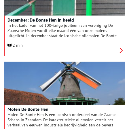
December: De Bonte Hen in beeld
In het kader van het 100-jarige jubileum van vereniging De
Zaansche Molen wordt elke maand één van onze molens
uitgelicht. In december staat de iconische oliemolen De Bonte
Hen, gelegen op de Zaanse Schans, centraal. Niet alleen het
2 min
jubileum van De Zaansche Molen wordt gevierd, ook De Bonte
Hen is jarig. Het is namelijk precies 50 jaar geleden dat de
molen weer draaide na de grote restauratie. Gedurende de
hele maand vormt de molen het decor voor bijzondere
activiteiten, historische verhalen en feestelijke evenementen
voor jong en oud.
Molen De Bonte Hen
Molen De Bonte Hen is een iconisch onderdeel van de Zaanse
Schans in Zaandam. De karakteristieke oliemolen vertelt het
verhaal van eeuwen industriële bedrijvigheid aan de oevers