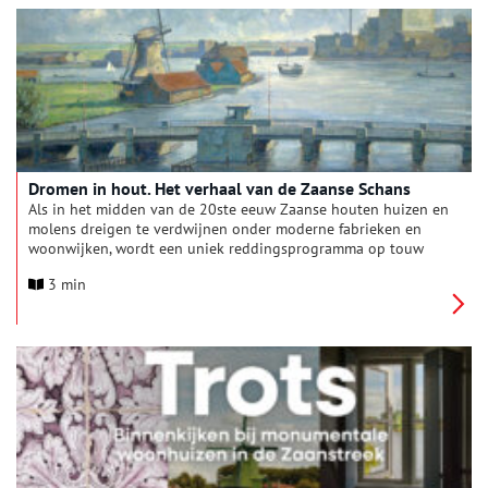
Dromen in hout. Het verhaal van de Zaanse Schans
Als in het midden van de 20ste eeuw Zaanse houten huizen en
molens dreigen te verdwijnen onder moderne fabrieken en
woonwijken, wordt een uniek reddingsprogramma op touw
gezet. Het resultaat is de Zaanse Schans. Hoe kan het dat dit
3 min
kleine Zaanse buurtje met zijn molens en groene huizen zo’n
wereldwijde aantrekkingskracht heeft en dat het symbool is
komen te staan voor het ‘echte Nederland’? Dat onderzoekt het
Zaans Museum in de tentoonstelling Dromen in hout. Het
verhaal van de Zaanse Schans. Te zien van 6 juni 2026 t/m 6
september 2027.