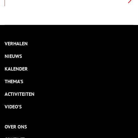
de Tachtigjarige Oorlog in 1568. Ook nadat vele steden zich
achter Willem van Oranje (1533-1584) schaarden, duurde het
nog tot februari 1578 tot het nabijgelegen en Spaansgezinde
Amsterdam zich overgaf en onder invloed van de hervormde
Oranjegezinden kwam te staan.
VERHALEN
NIEUWS
KALENDER
THEMA’S
ACTIVITEITEN
VIDEO’S
OVER ONS