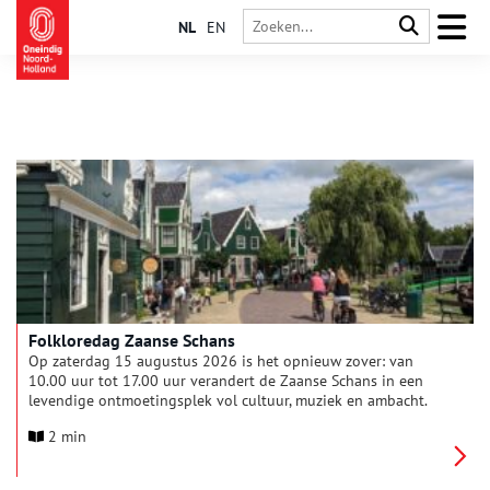
NL
EN
Folkloredag Zaanse Schans
Op zaterdag 15 augustus 2026 is het opnieuw zover: van
10.00 uur tot 17.00 uur verandert de Zaanse Schans in een
levendige ontmoetingsplek vol cultuur, muziek en ambacht.
Oude technieken herleven in demonstraties als batikken,
2 min
kantklossen, mandenvlechten en houtsnijden. Diverse dans- en
muziekgroepen zorgen voor een feestelijke sfeer die jong en
oud in beweging brengt.