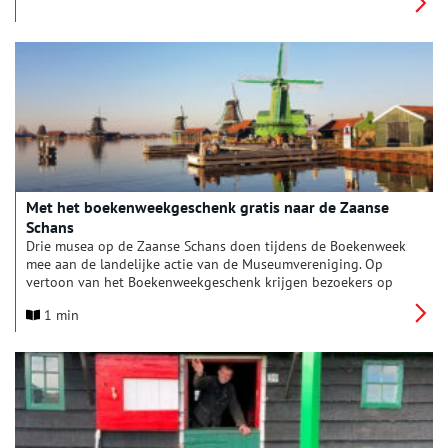
weten hoe andere mensen in hun ‘monument’ woonden, want
tijdens Open Monumentendagen stellen maar weinig
particuliere huiseigenaren hun huis open. Koelemeijer mocht
bij twaalf bewoners van monumentale woonhuizen een kijkje
nemen, om erachter te komen hoe het is om in een molen, een
pakhuis, een kerk of een houten koopmanshuis te wonen.
Vervolgens maakte ze er een prachtig vormgegeven boek van.
Met het boekenweekgeschenk gratis naar de Zaanse
Schans
Drie musea op de Zaanse Schans doen tijdens de Boekenweek
mee aan de landelijke actie van de Museumvereniging. Op
vertoon van het Boekenweekgeschenk krijgen bezoekers op
zondag 22 maart 2026 gratis toegang tot het Zaans Museum,
1 min
het Molenmuseum en Museum Zaanse Tijd. Deze en heel veel
andere musea doen tijdens de Boekenweek mee aan de
landelijke actie van de Museumvereniging. Bezoekers
ontvangen ook een speciale verhalenbundel, met daarin
ruimte om zelf een verhaal over een museumstuk te schrijven.
Zo viert Nederland hoe mooi literatuur hand in hand gaat met
de verhalen die besloten liggen in museumcollecties.