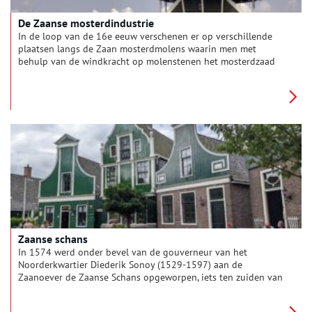
De Zaanse mosterdindustrie
In de loop van de 16e eeuw verschenen er op verschillende
plaatsen langs de Zaan mosterdmolens waarin men met
behulp van de windkracht op molenstenen het mosterdzaad
fijnwreef. Enkele van die molens werken nog altijd.
Zaanse schans
In 1574 werd onder bevel van de gouverneur van het
Noorderkwartier Diederik Sonoy (1529-1597) aan de
Zaanoever de Zaanse Schans opgeworpen, iets ten zuiden van
de huidige Zaanse Schans, als bolwerk tegen de Spaanse
troepen. Het was een roerige periode sinds het uitbreken van