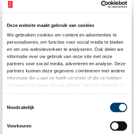
Deze website maakt gebruik van cookies
Hoe maakte Verkade zijn beroemde koekjes en chocola?
We gebruiken cookies om content en advertenties te
Toen Ericus Verkade in 1886 de Verkadefabriek oprichtte, wist
hij niet dat zijn familiebedrijf ooit bekend zou komen te staan
personaliseren, om functies voor social media te bieden
om de heerlijke koekjes en chocolade. De fabriek maakte
en om ons websiteverkeer te analyseren. Ook delen we
aanvankelijk slechts brood, beschuit en ontbijtkoek, maar daar
informatie over uw gebruik van onze site met onze
zou gauw verandering in komen. Hoe konden de biscuitjes en
chocoladerepen van Verkade tot zo’n begrip uitgroeien? En
partners voor social media, adverteren en analyse. Deze
misschien nog wel belangrijker: hoe werden ze eigenlijk
partners kunnen deze gegevens combineren met andere
gemaakt? Om dat uit te vinden, brachten we een bezoekje aan
informatie die u aan ze heeft verstrekt of die ze hebben
de Verkade Experience in het Zaans Museum.
verzameld op basis van uw gebruik van hun services. U
gaat akkoord met de cookies en het
privacystatement
als u onze website blijft gebruiken.
Toestemmingsselectie
Noodzakelijk
Henri Willig: kaas uit Katwoude
Voorkeuren
In elke toeristische plaats in Noord-Holland vind je