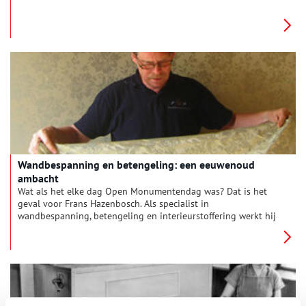
van de Zaan. Oorspronkelijk gebouwd in de zeventiende eeuw,
onderging de molen verval, restauratie en wederopbouw.
Tegenwoordig draait hij weer en produceert hij lijnolie op
traditionele wijze.
Wandbespanning en betengeling: een eeuwenoud
ambacht
Wat als het elke dag Open Monumentendag was? Dat is het
geval voor Frans Hazenbosch. Als specialist in
wandbespanning, betengeling en interieurstoffering werkt hij
op de meest bijzondere historische locaties. In de afgelopen
40 jaar heeft Frans zeventiende-eeuwse grachtenpanden, de
Beurs van Berlage en het Anne Frank Huis van nieuwe
wandbekleding voorzien. Oneindig Noord-Holland sprak met
hem over zijn beroep én nieuwste project: een zeventiende-
eeuws woonhuis aan de Zaanse Schans.