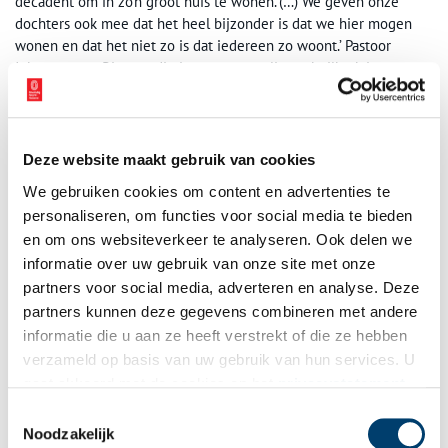
decadent om in zo’n groot huis te wonen.’(…) We geven onze
dochters ook mee dat het heel bijzonder is dat we hier mogen
wonen en dat het niet zo is dat iedereen zo woont.’ Pastoor
Johannes van Riessen die in een voormalige schuilkerk in
Krommenie woont, denkt er net zo over. ‘Het huis is zoveel ouder
dan ik ben. Het maakt je ervan bewust dat je in dit leven maar
een passant bent.’
Deze website maakt gebruik van cookies
Het voormalige raadhuis van Wormer heeft nog steeds een
We gebruiken cookies om content en advertenties te
voorbeeldfunctie. Als bewoner Marcel op Koninginnedag de vlag
personaliseren, om functies voor social media te bieden
uithangt, volgt de buurt meestal vanzelf. Maar bij een
honderdjarige in het dorp op bezoek gaan zal hij wel niet, al lijkt
en om ons websiteverkeer te analyseren. Ook delen we
hij er aardig genoeg voor.
informatie over uw gebruik van onze site met onze
partners voor social media, adverteren en analyse. Deze
partners kunnen deze gegevens combineren met andere
informatie die u aan ze heeft verstrekt of die ze hebben
verzameld op basis van uw gebruik van hun services. U
gaat akkoord met de cookies en het
privacystatement
als u onze website blijft gebruiken.
Toestemmingsselectie
Noodzakelijk