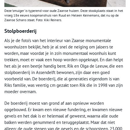
Deze ‘smuiger’ is typerend voor oude Zaanse huizen. Deze stookplaats staat in het
vroeg 18e eeuws koopmanshuis van Ruud en Heleen Keinemans, dat nu op de
Zaanse Schans staat. Foto: Kiki Reiners.
Stolpboerderij
Als je de foto’s van het interieur van Zaanse monumentale
woonhuizen bekijkt, heb je al snel de neiging om jaloers te
worden, maar voordat je in zo’n monumentaal woonhuis kunt
trekken, moet er vaak een hoop worden opgeknapt. En dan helpt
het als je een beetje handig bent. Rik en Olga de Leeuw, die een
stolpboerderij in Assendelft bewonen, zijn daar een goed
voorbeeld van. De boerderij, die al generaties eigendom is van
Riks familie, was veertig cm gezakt toen Rik die in 1998 van zijn
moeder overnam.
De boerderij moest van grond af aan opnieuw worden
opgebouwd. Er kwam een nieuwe fundering, er kwamen nieuwe
gevels en het dak is er helemaal af geweest, waarna alle oude
balken werden genummerd en teruggeplaatst. Maar dat niet
alleen: de oude stenen van de gevels en de schoorsteen, 23.000