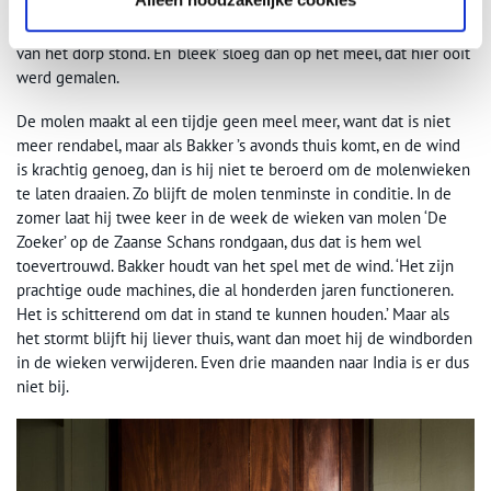
duidelijk, maar vermoedelijk was het een tegenhanger van
voormalige watermolen ‘Het Leven’, die ooit aan de andere kant
van het dorp stond. En ‘bleek’ sloeg dan op het meel, dat hier ooit
werd gemalen.
De molen maakt al een tijdje geen meel meer, want dat is niet
meer rendabel, maar als Bakker ’s avonds thuis komt, en de wind
is krachtig genoeg, dan is hij niet te beroerd om de molenwieken
te laten draaien. Zo blijft de molen tenminste in conditie. In de
zomer laat hij twee keer in de week de wieken van molen ‘De
Zoeker’ op de Zaanse Schans rondgaan, dus dat is hem wel
toevertrouwd. Bakker houdt van het spel met de wind. ‘Het zijn
prachtige oude machines, die al honderden jaren functioneren.
Het is schitterend om dat in stand te kunnen houden.’ Maar als
het stormt blijft hij liever thuis, want dan moet hij de windborden
in de wieken verwijderen. Even drie maanden naar India is er dus
niet bij.