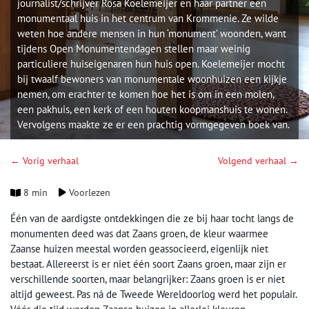
journalist/schrijver Rosa Koelemeijer en haar partner een
monumentaal huis in het centrum van Krommenie. Ze wilde
weten hoe andere mensen in hun ‘monument’ woonden, want
tijdens Open Monumentendagen stellen maar weinig
particuliere huiseigenaren hun huis open. Koelemeijer mocht
bij twaalf bewoners van monumentale woonhuizen een kijkje
nemen, om erachter te komen hoe het is om in een molen,
een pakhuis, een kerk of een houten koopmanshuis te wonen.
Vervolgens maakte ze er een prachtig vormgegeven boek van.
← Vorig verhaal
Volgend verhaal →
8 min
Voorlezen
Één van de aardigste ontdekkingen die ze bij haar tocht langs de
monumenten deed was dat Zaans groen, de kleur waarmee
Zaanse huizen meestal worden geassocieerd, eigenlijk niet
bestaat. Allereerst is er niet één soort Zaans groen, maar zijn er
verschillende soorten, maar belangrijker: Zaans groen is er niet
altijd geweest. Pas ná de Tweede Wereldoorlog werd het populair.