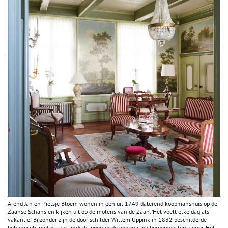
Arend Jan en Pietsje Bloem wonen in een uit 1749 daterend koopmanshuis op de
Zaanse Schans en kijken uit op de molens van de Zaan. ‘Het voelt elke dag als
vakantie.’ Bijzonder zijn de door schilder Willem Uppink in 1832 beschilderde
behangsels met natuurlandschappen in de voormalige burgemeesterskamer. Het