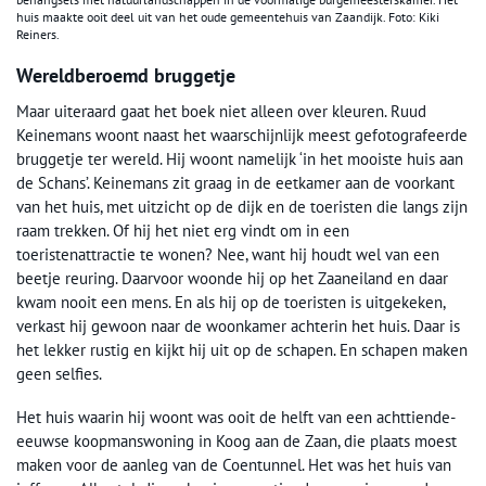
huis maakte ooit deel uit van het oude gemeentehuis van Zaandijk. Foto: Kiki
Reiners.
Wereldberoemd bruggetje
Maar uiteraard gaat het boek niet alleen over kleuren. Ruud
Keinemans woont naast het waarschijnlijk meest gefotografeerde
bruggetje ter wereld. Hij woont namelijk ‘in het mooiste huis aan
de Schans’. Keinemans zit graag in de eetkamer aan de voorkant
van het huis, met uitzicht op de dijk en de toeristen die langs zijn
raam trekken. Of hij het niet erg vindt om in een
toeristenattractie te wonen? Nee, want hij houdt wel van een
beetje reuring. Daarvoor woonde hij op het Zaaneiland en daar
kwam nooit een mens. En als hij op de toeristen is uitgekeken,
verkast hij gewoon naar de woonkamer achterin het huis. Daar is
het lekker rustig en kijkt hij uit op de schapen. En schapen maken
geen selfies.
Het huis waarin hij woont was ooit de helft van een achttiende-
eeuwse koopmanswoning in Koog aan de Zaan, die plaats moest
maken voor de aanleg van de Coentunnel. Het was het huis van