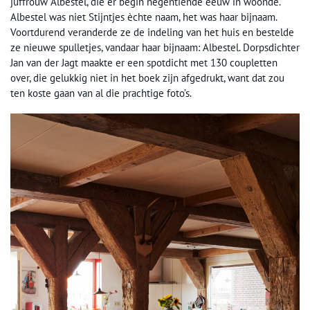
juffrouw Albestel, die er begin negentiende eeuw in woonde.
Albestel was niet Stijntjes èchte naam, het was haar bijnaam.
Voortdurend veranderde ze de indeling van het huis en bestelde
ze nieuwe spulletjes, vandaar haar bijnaam: Albestel. Dorpsdichter
Jan van der Jagt maakte er een spotdicht met 130 coupletten
over, die gelukkig niet in het boek zijn afgedrukt, want dat zou
ten koste gaan van al die prachtige foto’s.