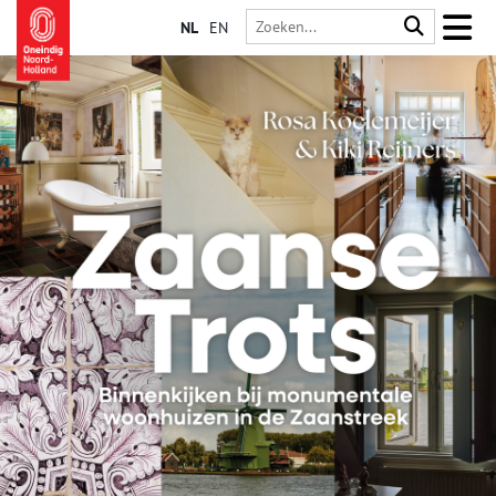
NL
EN