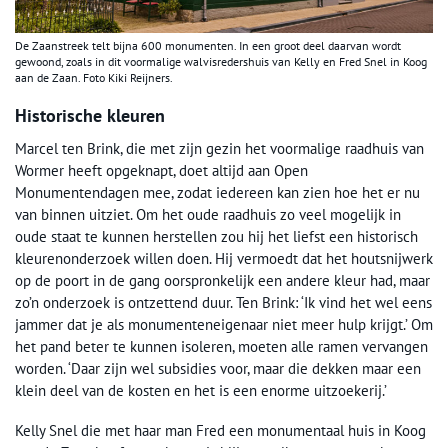
De Zaanstreek telt bijna 600 monumenten. In een groot deel daarvan wordt
gewoond, zoals in dit voormalige walvisredershuis van Kelly en Fred Snel in Koog
aan de Zaan. Foto Kiki Reijners.
Historische kleuren
Marcel ten Brink, die met zijn gezin het voormalige raadhuis van
Wormer heeft opgeknapt, doet altijd aan Open
Monumentendagen mee, zodat iedereen kan zien hoe het er nu
van binnen uitziet. Om het oude raadhuis zo veel mogelijk in
oude staat te kunnen herstellen zou hij het liefst een historisch
kleurenonderzoek willen doen. Hij vermoedt dat het houtsnijwerk
op de poort in de gang oorspronkelijk een andere kleur had, maar
zo’n onderzoek is ontzettend duur. Ten Brink: ‘Ik vind het wel eens
jammer dat je als monumenteneigenaar niet meer hulp krijgt.’ Om
het pand beter te kunnen isoleren, moeten alle ramen vervangen
worden. ‘Daar zijn wel subsidies voor, maar die dekken maar een
klein deel van de kosten en het is een enorme uitzoekerij.’
Kelly Snel die met haar man Fred een monumentaal huis in Koog