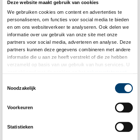
Deze website maakt gebruik van cookies
We gebruiken cookies om content en advertenties te
personaliseren, om functies voor social media te bieden
en om ons websiteverkeer te analyseren. Ook delen we
informatie over uw gebruik van onze site met onze
partners voor social media, adverteren en analyse. Deze
partners kunnen deze gegevens combineren met andere
informatie die u aan ze heeft verstrekt of die ze hebben
verzameld op basis van uw gebruik van hun services. U
gaat akkoord met de cookies en het
privacystatement
als u onze website blijft gebruiken.
Toestemmingsselectie
Noodzakelijk
Voorkeuren
Een bespreking van het boek ‘Zaanse Trots’ is
hier
te vinden. Kijk
voor meer informatie op de website van
Uitgeverij Noord-
Statistieken
Holland.