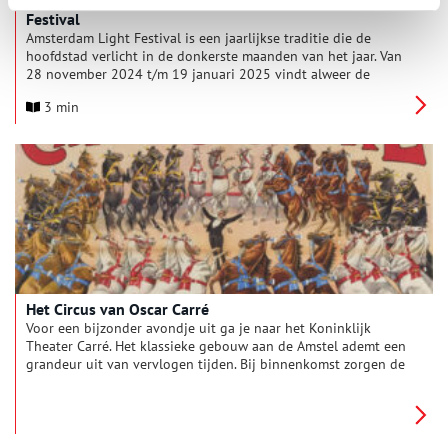
Festival
Amsterdam Light Festival is een jaarlijkse traditie die de
hoofdstad verlicht in de donkerste maanden van het jaar. Van
28 november 2024 t/m 19 januari 2025 vindt alweer de
dertiende editie plaats van dit internationaal toonaangevende
3 min
lichtkunstfestival. Het thema is Rituals. Met 27 kunstwerken op
prachtige, fotogenieke plekken verbindt en verrijkt het festival
bewoners en bezoekers in jubileumjaar Amsterdam750.
Het Circus van Oscar Carré
Voor een bijzonder avondje uit ga je naar het Koninklijk
Theater Carré. Het klassieke gebouw aan de Amstel ademt een
grandeur uit van vervlogen tijden. Bij binnenkomst zorgen de
schitterende kroonluchters, rood fluwelen stoelen en
overdadige decoraties ervoor, dat je je even terug waant in de
negentiende eeuw. Het rijke interieur maakt het lastig om voor
te stellen dat hier vroeger paarden rondrenden en