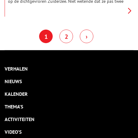
op de dichtgevroren Zuiderzee. Niet wetende dat ze pas twee
weken later weer voet aan wal zouden zetten. Hun barre tocht
op een ijsschots, overgeleverd aan de elementen, spreekt nog
steeds tot de verbeelding.
1
2
›
VERHALEN
NIEUWS
KALENDER
THEMA’S
ACTIVITEITEN
VIDEO’S