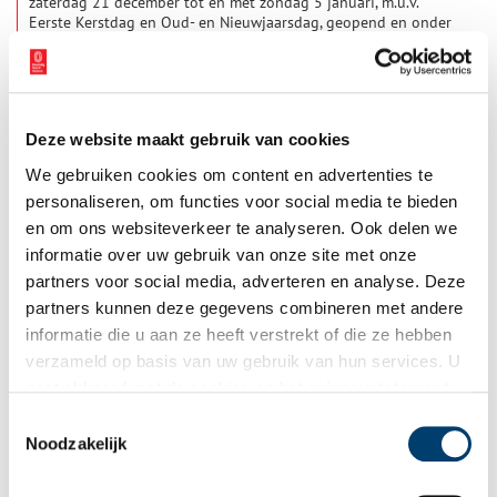
zaterdag 21 december tot en met zondag 5 januari, m.u.v.
Eerste Kerstdag en Oud- en Nieuwjaarsdag, geopend en onder
stoom. Stap in de fascinerende wereld van stoom en ontdek de
1 min
kracht van water en vuur! Machinisten en rondleiders leggen
graag uit hoe de stoommachines werken en wat stoom
betekend heeft.
Deze website maakt gebruik van cookies
We gebruiken cookies om content en advertenties te
personaliseren, om functies voor social media te bieden
en om ons websiteverkeer te analyseren. Ook delen we
informatie over uw gebruik van onze site met onze
partners voor social media, adverteren en analyse. Deze
De vier seizoenen volgens Maarten van Heemskerck
partners kunnen deze gegevens combineren met andere
Maarten van Heemskerck (1498-1574) was een echte pionier.
informatie die u aan ze heeft verstrekt of die ze hebben
Hij maakte niet alleen schilderijen en tekeningen, maar ook
verzameld op basis van uw gebruik van hun services. U
honderden ontwerpen voor etsen en gravures. Zijn
voorstellingen waren creatief en vernieuwend, maar zijn
gaat akkoord met de cookies en het
privacystatement
manier van werken was dat ook. Om op grote schaal prenten
als u onze website blijft gebruiken.
Toestemmingsselectie
te kunnen maken, liet hij zijn ontwerpen door professionele
Noodzakelijk
graveurs in prent brengen. In zijn prentenserie ‘De vier
seizoenen’ toonde Van Heemskerck zijn kennis van de klassieke
literatuur. Hij beeldde de seizoenen af als personen, net als