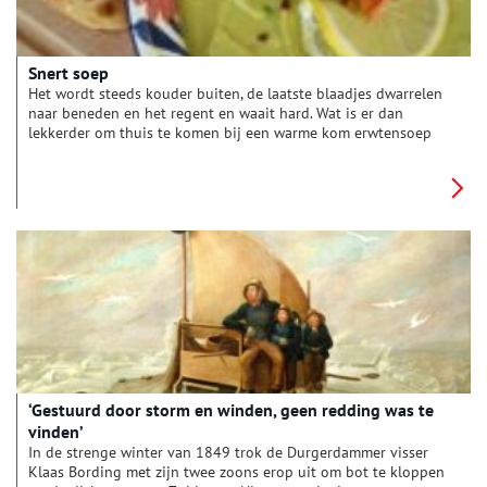
Snert soep
Het wordt steeds kouder buiten, de laatste blaadjes dwarrelen
naar beneden en het regent en waait hard. Wat is er dan
lekkerder om thuis te komen bij een warme kom erwtensoep
met rookworst. Maar wat is het geheim van deze oer-hollandse
winterkost?
‘Gestuurd door storm en winden, geen redding was te
vinden’
In de strenge winter van 1849 trok de Durgerdammer visser
Klaas Bording met zijn twee zoons erop uit om bot te kloppen