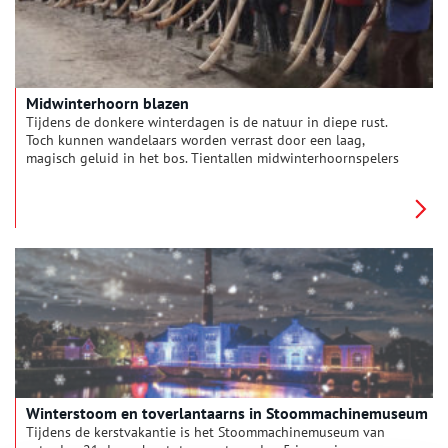
Midwinterhoorn blazen
Tijdens de donkere winterdagen is de natuur in diepe rust.
Toch kunnen wandelaars worden verrast door een laag,
magisch geluid in het bos. Tientallen midwinterhoornspelers
blazen vanaf de eerste zondag van de Advent tot aan
Driekoningen op handgemaakte midwinterhoorns. Een traditie
die voornamelijk voorkomt in het oosten van ons land. Sinds
een aantal jaren is het geluid van de midwinterhoorn, mede
dankzij het Midwinterhoorngilde ‘Van Hakken Komt Blazen’,
ook in Noord-Holland te horen.
Winterstoom en toverlantaarns in Stoommachinemuseum
Tijdens de kerstvakantie is het Stoommachinemuseum van