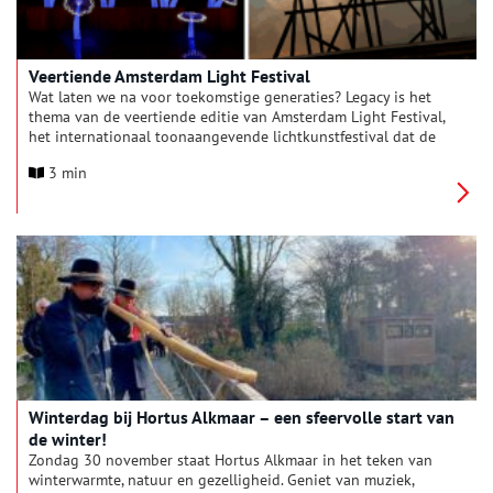
Veertiende Amsterdam Light Festival
Wat laten we na voor toekomstige generaties? Legacy is het
thema van de veertiende editie van Amsterdam Light Festival,
het internationaal toonaangevende lichtkunstfestival dat de
hoofdstad verlicht in de donkerste maanden van het jaar. Van
3 min
27 november 2025 t/m 18 januari 2026 verbindt en verrijkt
het festival bewoners en bezoekers met twintig
lichtkunstwerken op fotogenieke plekken.
Winterdag bij Hortus Alkmaar – een sfeervolle start van
de winter!
Zondag 30 november staat Hortus Alkmaar in het teken van
winterwarmte, natuur en gezelligheid. Geniet van muziek,