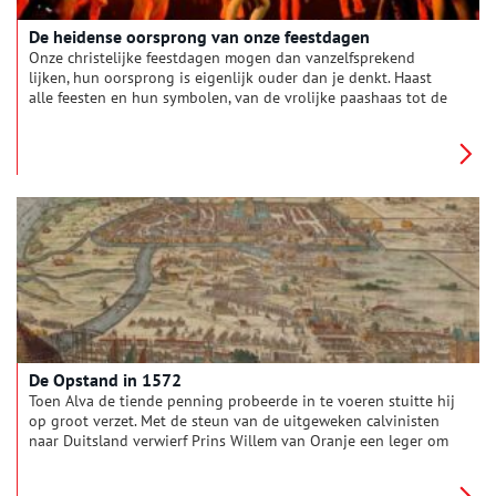
De heidense oorsprong van onze feestdagen
Onze christelijke feestdagen mogen dan vanzelfsprekend
lijken, hun oorsprong is eigenlijk ouder dan je denkt. Haast
alle feesten en hun symbolen, van de vrolijke paashaas tot de
gezellige kerstboom, zijn namelijk ontstaan uit heidense
(offer)feesten. De kerk was er alleen érg goed in om deze
bestaande feesten een christelijk tintje te geven.
De Opstand in 1572
Toen Alva de tiende penning probeerde in te voeren stuitte hij
op groot verzet. Met de steun van de uitgeweken calvinisten
naar Duitsland verwierf Prins Willem van Oranje een leger om
Alva te verjagen. In de slag bij Heiligerlee in 1568 behaalde
zijn broer Lodewijk een overwinning op de Spanjaarden, maar