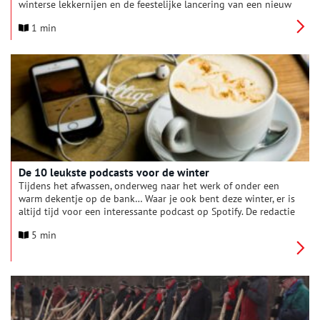
winterse lekkernijen en de feestelijke lancering van een nieuw
boek. Kom vooral langs op deze Winterdag!
1 min
De 10 leukste podcasts voor de winter
Tijdens het afwassen, onderweg naar het werk of onder een
warm dekentje op de bank… Waar je ook bent deze winter, er is
altijd tijd voor een interessante podcast op Spotify. De redactie
van Oneindig Noord-Holland heeft de tien leukste podcasts
5 min
over geschiedenis voor je op een rijtje gezet. Veel
luisterplezier!