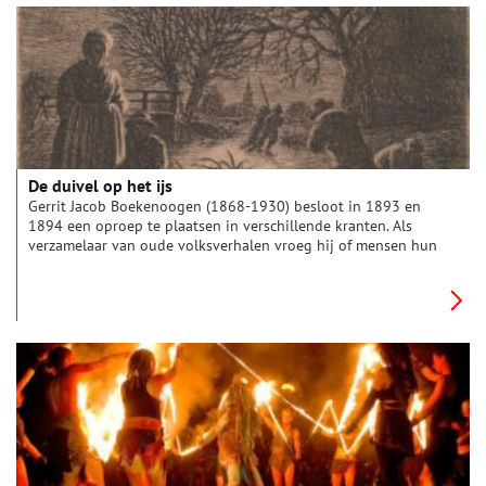
circusartiesten de meest halsbrekende toeren uithaalden.
De duivel op het ijs
Gerrit Jacob Boekenoogen (1868-1930) besloot in 1893 en
1894 een oproep te plaatsen in verschillende kranten. Als
verzamelaar van oude volksverhalen vroeg hij of mensen hun
lokale sprookjes en sagen naar hem wilde opsturen. Hij zal
verrast hebben opgekeken van de honderden reacties. Vooral
van arts Cornelis Bakker (1863-1933) uit Broek in Waterland
ontving hij veel Noord-Hollandse volksverhalen, die op zijn
beurt de verhalen verzamelde onder zijn patiënten. Een paar
spannende volksverhalen spelen zich af in de ijskoude winter,
waar twee schaatsers de duivel ontmoeten op het ijs. Lees en
huiver…