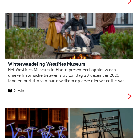
nemen je mee het ijs op: elk in een andere stijl, maar allemaal
even betoverend.
Winterwandeling Westfries Museum
Het Westfries Museum in Hoorn presenteert opnieuw een
unieke historische belevenis op zondag 28 december 2025.
Jong en oud zijn van harte welkom op deze nieuwe editie van
de Wonderlijke Winterwandeling. Een speurtochtroute door de
2 min
historische binnenstad van Hoorn: op bijzondere locaties duikt
een levendige 17e-eeuwse markt op, waar ambachtslieden,
marktkramen en kleurrijke personages de geschiedenis tot
leven wekken.