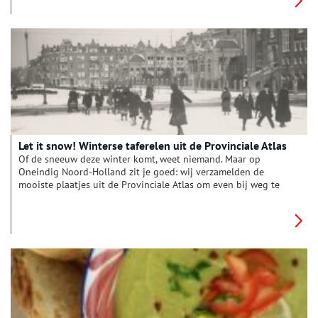
kort daarna werd hij verslagen door het Spaanse leger onder
Alva. Daarop werd het plan beraamd enige steden te
veroveren. Daartoe stelde Oranje zich in verbinding met de
watergeuzen en vond ook voor korte tijd steun bij Koning
Karel van Frankrijk.
Let it snow! Winterse taferelen uit de Provinciale Atlas
Of de sneeuw deze winter komt, weet niemand. Maar op
Oneindig Noord-Holland zit je goed: wij verzamelden de
mooiste plaatjes uit de Provinciale Atlas om even bij weg te
dromen. Waan je in de winters van vroeger, met gezellige
taferelen van besneeuwde grachten, sleeënde kinderen en
schaatsers op het ijs.