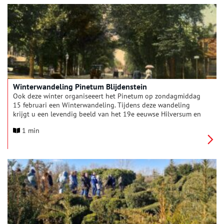
Winterwandeling Pinetum Blijdenstein
Ook deze winter organiseeert het Pinetum op zondagmiddag
15 februari een Winterwandeling. Tijdens deze wandeling
krijgt u een levendig beeld van het 19e eeuwse Hilversum en
het leven van de familie Blijdenstein op hun landgoed
1 min
Vogelenzang. het verhaal over de Duitse keukenmeisjes en de
slagersknecht komt voorbij en u bezoekt het familiegraf van
de eerste vrouw van de stichter van het Pinetum, Benjamin
Willem Blijdenstein.