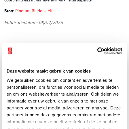
Oude prentbriefkaart van Hilversum. Via Pinetum Blijdenstein.
Bron:
Pinetum Blijdenstein
Publicatiedatum: 08/02/2026
Ontvang de nieuwsbrief
Wilt u op de hoogte blijven van de mooiste verhalen en het
Deze website maakt gebruik van cookies
laatste erfgoednieuws? Schrijf u dan nu in voor onze
wekelijkse nieuwsbrief!
We gebruiken cookies om content en advertenties te
personaliseren, om functies voor social media te bieden
en om ons websiteverkeer te analyseren. Ook delen we
informatie over uw gebruik van onze site met onze
partners voor social media, adverteren en analyse. Deze
Bij inschrijving gaat u akkoord met ons
privacybeleid
.
partners kunnen deze gegevens combineren met andere
informatie die u aan ze heeft verstrekt of die ze hebben
verzameld op basis van uw gebruik van hun services. U