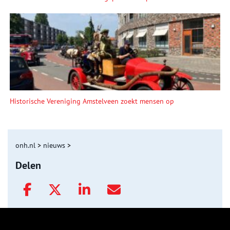
Historische Vereniging Amstelveen zoekt mensen op
onh.nl
>
nieuws
>
Delen