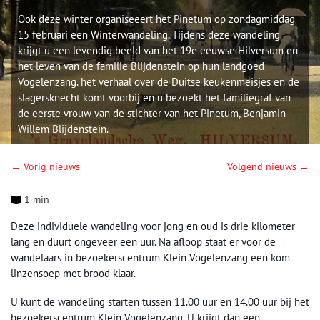
Ook deze winter organiseeert het Pinetum op zondagmiddag
15 februari een Winterwandeling. Tijdens deze wandeling
krijgt u een levendig beeld van het 19e eeuwse Hilversum en
het leven van de familie Blijdenstein op hun landgoed
Vogelenzang. het verhaal over de Duitse keukenmeisjes en de
slagersknecht komt voorbij en u bezoekt het familiegraf van
de eerste vrouw van de stichter van het Pinetum, Benjamin
Willem Blijdenstein.
← Vorig nieuws
Volgend nieuws →
1 min
Deze individuele wandeling voor jong en oud is drie kilometer
lang en duurt ongeveer een uur. Na afloop staat er voor de
wandelaars in bezoekerscentrum Klein Vogelenzang een kom
linzensoep met brood klaar.
U kunt de wandeling starten tussen 11.00 uur en 14.00 uur bij het
bezoekerscentrum Klein Vogelenzang. U krijgt dan een