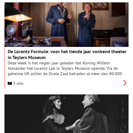
De Lorentz Formule: voor het tiende jaar vonkend theater
in Teylers Museum
Deze week is het negen jaar geleden dat Koning Willem-
Alexander het Lorentz Lab in Teylers Museum opende. Via de
geheime lift achter de Ovale Zaal betraden al meer dan 80.000
mensen het laboratorium van Nobelprijswinnaar Hendrik
3 min
Antoon Lorentz (1853-1928). Daar komen Teylers Museum,
Lorentz en wetenschap tot leven in de
locatietheatervoorstelling De Lorentz Formule, die deze week
het tiende jaar ingaat. Regisseur Rieks Swarte: ‘We hebben
inmiddels meer voorstellingen gespeeld dan Soldaat van
Oranje.’