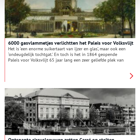
6000 gasvlammetjes verlichtten het Paleis voor Volksvlijt
Het is ‘een enorme suikertaart van ijzer en glas’, maar ook een
‘ondeugdelijk tochtgat.’ En toch is het in 1864 geopende
Paleis voor Volksvlijt 65 jaar lang een zeer geliefde plek van
vermaak aan het Amsterdamse Frederiksplein. Tot een alles
verzengende brand daar een eind aan maakt.
Ontsnapte circusleeuwen zetten Carré op stelten