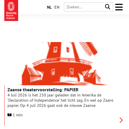
NL
EN
Zaanse theatervoorstelling: PAPIER
4 Juli 2026 is het 250 jaar geleden dat in Amerika de
‘Declaration of Independence’ het licht zag. En wel op Zaans
papier. Op 4 juli 2026 gaat ook de nieuwe Zaanse
locatievoorstelling PAPIER in première, een initiatief van de
1 min
Stichting Papiergeschiedenis Zaanstreek. De tekst is
geschreven door Wiske Sterringa en de regie is handen van
Bruun Kuijt; dus dat zit snor.