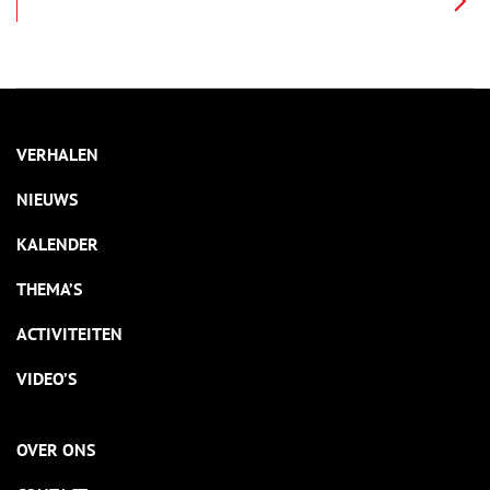
Singer Laren moeten we meer dan een eeuw teruggaan in de
tijd, naar het jaar 1901. In dat jaar arriveerde het Amerikaanse
echtpaar William Henry Singer Jr. en Anna Singer-Brugh in
Laren. Ze verbleven de eerste tijd in het hotel van Jan
Hamdorff, dat een belangrijke rol in het artistieke leven in
Laren speelde.
VERHALEN
NIEUWS
KALENDER
THEMA’S
ACTIVITEITEN
VIDEO’S
OVER ONS