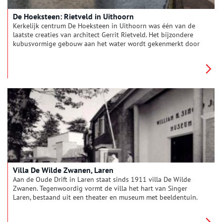
De Hoeksteen: Rietveld in Uithoorn
Kerkelijk centrum De Hoeksteen in Uithoorn was één van de
laatste creaties van architect Gerrit Rietveld. Het bijzondere
kubusvormige gebouw aan het water wordt gekenmerkt door
Rietvelds karakteristieke eenvoud. Rietveld zou de opening
zelf niet meer meemaken, hij overleed tijdens de bouw in
1964.
Villa De Wilde Zwanen, Laren
Aan de Oude Drift in Laren staat sinds 1911 villa De Wilde
Zwanen. Tegenwoordig vormt de villa het hart van Singer
Laren, bestaand uit een theater en museum met beeldentuin.
Het complex opende op 12 mei 1956 zijn deuren voor het
publiek. Voor het verhaal achter het ontstaan van de villa en