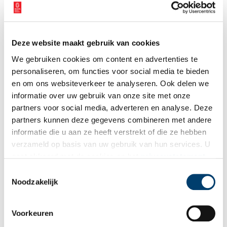
Deze website maakt gebruik van cookies
Huis Willet-Holthuysen haalt eigentijdse cultuur in huis
We gebruiken cookies om content en advertenties te
Wat gebeurt er als je de historische kamers van een
grachtenhuis laat aankleden met mode, sieraden, fotografie en
personaliseren, om functies voor social media te bieden
beeldende kunst? Het Amsterdamse Huis Willet-Holthuysen
en om ons websiteverkeer te analyseren. Ook delen we
laat het zien.
informatie over uw gebruik van onze site met onze
partners voor social media, adverteren en analyse. Deze
partners kunnen deze gegevens combineren met andere
informatie die u aan ze heeft verstrekt of die ze hebben
verzameld op basis van uw gebruik van hun services. U
gaat akkoord met de cookies en het
privacystatement
als u onze website blijft gebruiken.
Toestemmingsselectie
Noodzakelijk
De ’toovertuinen’ van Frascati
Voorkeuren
Het Amsterdamse Theater Frascati in de Nes mag dan zo nu en