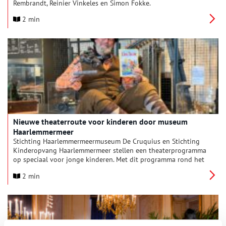
Rembrandt, Reinier Vinkeles en Simon Fokke.
2 min
Nieuwe theaterroute voor kinderen door museum
Haarlemmermeer
Stichting Haarlemmermeermuseum De Cruquius en Stichting
Kinderopvang Haarlemmermeer stellen een theaterprogramma
op speciaal voor jonge kinderen. Met dit programma rond het
personage ‘Dik Trom’ willen zij kinderen spelenderwijs kennis
2 min
laten maken met de geschiedenis van hun eigen polder. Het
nieuwe programma komt tot stand met subsidie van de
Provincie Noord-Holland en wordt mede ontwikkeld door
theatergroep Living History Kennemerland, vaste speler in
Cruquius Museum.