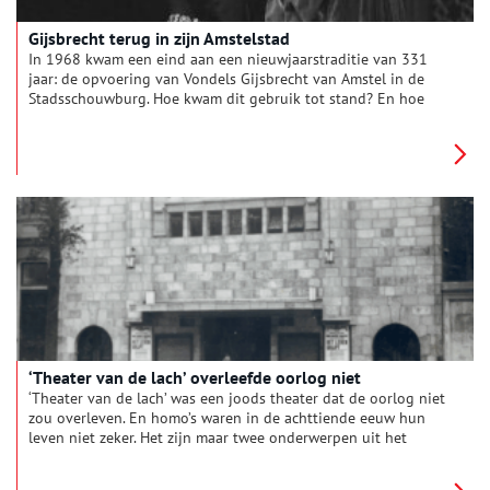
Gijsbrecht terug in zijn Amstelstad
In 1968 kwam een eind aan een nieuwjaarstraditie van 331
jaar: de opvoering van Vondels Gijsbrecht van Amstel in de
Stadsschouwburg. Hoe kwam dit gebruik tot stand? En hoe
liep het ooit stuk?
‘Theater van de lach’ overleefde oorlog niet
‘Theater van de lach’ was een joods theater dat de oorlog niet
zou overleven. En homo’s waren in de achttiende eeuw hun
leven niet zeker. Het zijn maar twee onderwerpen uit het
gevarieerde jubileum-jaarboek van Genootschap
Amstelodamum, dat 125 jaar bestaat.