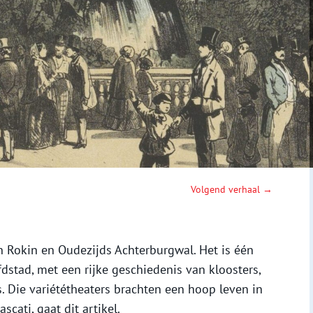
Volgend verhaal →
en Rokin en Oudezijds Achterburgwal. Het is één
dstad, met een rijke geschiedenis van kloosters,
s. Die variététheaters brachten een hoop leven in
scati, gaat dit artikel.