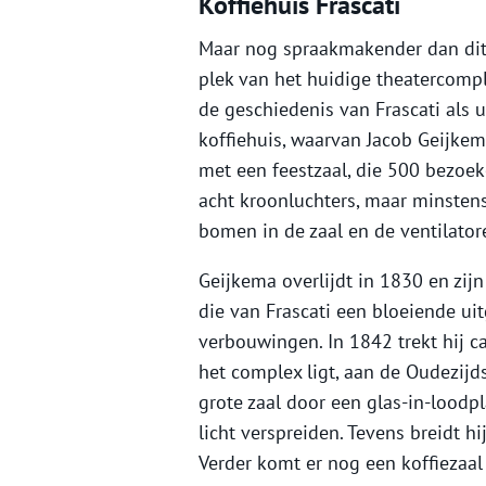
Koffiehuis Frascati
Maar nog spraakmakender dan dit v
plek van het huidige theatercomp
de geschiedenis van Frascati als
koffiehuis, waarvan Jacob Geijkema 
met een feestzaal, die 500 bezoe
acht kroonluchters, maar minstens 
bomen in de zaal en de ventilatore
Geijkema overlijdt in 1830 en zi
die van Frascati een bloeiende u
verbouwingen. In 1842 trekt hij ca
het complex ligt, aan de Oudezijd
grote zaal door een glas-in-loodp
licht verspreiden. Tevens breidt h
Verder komt er nog een koffiezaal i