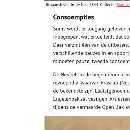
Uitgaansleven in de Nes, 1844. Collectie
Stadsa
Consoempties
Soms wordt er toegang geheven, m
inbegrepen, wat ertoe leidt dat s
Daar verzint één van de uitbaters,
verschillende pauzes in en spoort
minoeten pauze, tweede consoemp
De Nes telt in de negentiende eeu
revuepodia, waarvan Frascati (Nes
de bekendste zijn. Laatstgenoemde
Engelenbak zal vestigen. Artieste
tijdens de vermaarde Open Bak-a