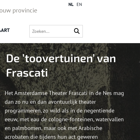
NL
EN
jouw provincie
AART
De ’toovertuinen’ van
Frascati
Het Amsterdamse Theater Frascati in de Nes mag
dan zo nu en dan avontuurlijk theater
programmeren, zo wild als in de negentiende
eeuw, met eau de cologne-fonteinen, watervallen
en palmbomen, maar ook met Arabische
acrobaten die tijdens hun act geweren