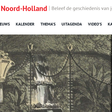
 Noord-Holland
Beleef de geschiedenis van 
IEUWS
KALENDER
THEMA’S
UITAGENDA
VIDEO’S
K