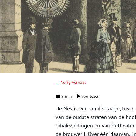
← Vorig verhaal
9 min
Voorlezen
De Nes is een smal straatje, tuss
van de oudste straten van de hoof
tabaksveilingen en variététheater
de brouwerij. Over één daarvan, Fra