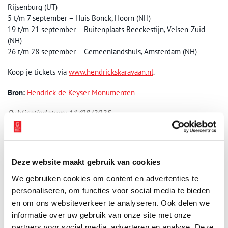
Rijsenburg (UT)
5 t/m 7 september – Huis Bonck, Hoorn (NH)
19 t/m 21 september – Buitenplaats Beeckestijn, Velsen-Zuid
(NH)
26 t/m 28 september – Gemeenlandshuis, Amsterdam (NH)
Koop je tickets via
www.hendrickskaravaan.nl
.
Bron:
Hendrick de Keyser Monumenten
Publicatiedatum: 11/08/2025
Deze website maakt gebruik van cookies
Ontvang de nieuwsbrief
We gebruiken cookies om content en advertenties te
Wilt u op de hoogte blijven van de mooiste verhalen en het
personaliseren, om functies voor social media te bieden
laatste erfgoednieuws? Schrijf u dan nu in voor onze
en om ons websiteverkeer te analyseren. Ook delen we
wekelijkse nieuwsbrief!
informatie over uw gebruik van onze site met onze
partners voor social media, adverteren en analyse. Deze