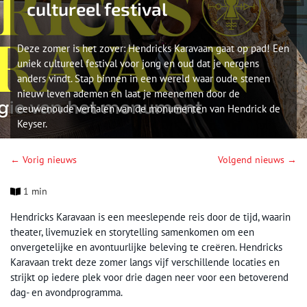
cultureel festival
Deze zomer is het zover: Hendricks Karavaan gaat op pad! Een
uniek cultureel festival voor jong en oud dat je nergens
anders vindt. Stap binnen in een wereld waar oude stenen
nieuw leven ademen en laat je meenemen door de
eeuwenoude verhalen van de monumenten van Hendrick de
Keyser.
← Vorig nieuws
Volgend nieuws →
1 min
Hendricks Karavaan is een meeslepende reis door de tijd, waarin
theater, livemuziek en storytelling samenkomen om een
onvergetelijke en avontuurlijke beleving te creëren. Hendricks
Karavaan trekt deze zomer langs vijf verschillende locaties en
strijkt op iedere plek voor drie dagen neer voor een betoverend
dag- en avondprogramma.