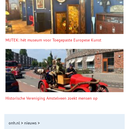
MUTEK: hét museum voor Toegepaste Europese Kunst
Historische Vereniging Amstelveen zoekt mensen op
onh.nl
>
nieuws
>