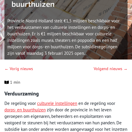
buurthuizen
Provincie Noord-Holland stelt €1,5 miljoen beschikbaar voor
het verduurzamen van culturele instellingen en dorps- en
buurthuizen. Er is €1 miljoen beschikbaar voor culturele
instellingen zoals musea, theaters en poppodia en een half
miljoen voor dorps- en buurthuizen. De subsidieregelingen
zijn vanaf maandag 3 februari 2025 open.
← Vorig nieuws
Volgend nieuws →
1 min
Verduurzaming
De regeling voor
culturele instellingen
en de regeling voor
dorps- en buurthuizen
zijn door de provincie in het leven
geroepen om eigenaren, beheerders en exploitanten van
vastgoed te steunen bij het verduurzamen van hun panden. De
subsidie kan onder andere worden aangevraagd voor het inzetten