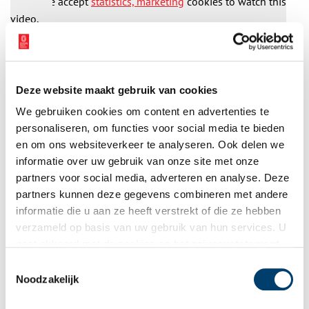
Please accept
statistics, marketing
cookies to watch this
video.
Deze website maakt gebruik van cookies
We gebruiken cookies om content en advertenties te
personaliseren, om functies voor social media te bieden
en om ons websiteverkeer te analyseren. Ook delen we
informatie over uw gebruik van onze site met onze
Bron:
Provincie Noord-Holland
partners voor social media, adverteren en analyse. Deze
partners kunnen deze gegevens combineren met andere
Publicatiedatum: 10/01/2025
informatie die u aan ze heeft verstrekt of die ze hebben
verzameld op basis van uw gebruik van hun services. U
gaat akkoord met de cookies en het
privacystatement
als u onze website blijft gebruiken.
Toestemmingsselectie
Ontvang de nieuwsbrief
Noodzakelijk
Wilt u op de hoogte blijven van de mooiste verhalen en het