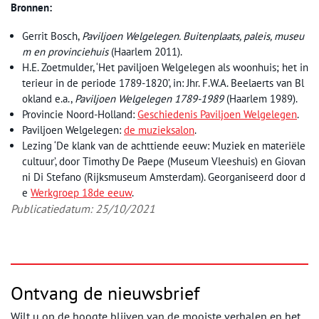
Bronnen:
Gerrit Bosch,
Paviljoen Welgelegen. Buitenplaats, paleis, museu
m en provinciehuis
(Haarlem 2011).
H.E. Zoetmulder, ‘Het paviljoen Welgelegen als woonhuis; het in
terieur in de periode 1789-1820’, in: Jhr. F.W.A. Beelaerts van Bl
okland e.a.,
Paviljoen Welgelegen 1789-1989
(Haarlem 1989).
Provincie Noord-Holland:
Geschiedenis Paviljoen Welgelegen
.
Paviljoen Welgelegen:
de muzieksalon
.
Lezing ‘De klank van de achttiende eeuw: Muziek en materiële
cultuur’, door Timothy De Paepe (Museum Vleeshuis) en Giovan
ni Di Stefano (Rijksmuseum Amsterdam). Georganiseerd door d
e
Werkgroep 18de eeuw
.
Publicatiedatum: 25/10/2021
Ontvang de nieuwsbrief
Wilt u op de hoogte blijven van de mooiste verhalen en het