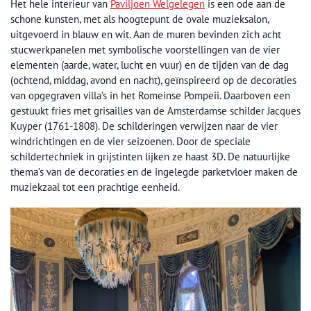
Het hele interieur van
Paviljoen Welgelegen
is een ode aan de
schone kunsten, met als hoogtepunt de ovale muzieksalon,
uitgevoerd in blauw en wit. Aan de muren bevinden zich acht
stucwerkpanelen met symbolische voorstellingen van de vier
elementen (aarde, water, lucht en vuur) en de tijden van de dag
(ochtend, middag, avond en nacht), geïnspireerd op de decoraties
van opgegraven villa’s in het Romeinse Pompeii. Daarboven een
gestuukt fries met grisailles van de Amsterdamse schilder Jacques
Kuyper (1761-1808). De schilderingen verwijzen naar de vier
windrichtingen en de vier seizoenen. Door de speciale
schildertechniek in grijstinten lijken ze haast 3D. De natuurlijke
thema’s van de decoraties en de ingelegde parketvloer maken de
muziekzaal tot een prachtige eenheid.