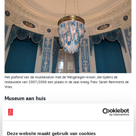
Het plafond van de muzieksalon met de ‘Welgelegen-kroon’, die tijdens de
restauratie van 2007/2008 een plaats in de zaal kreeg. Foto: Sarah Remmerts de
Vries.
Museum aan huis
Natuurlijk werden er ook geregeld traditionele concerten in de
muzieksalon gegeven, waarbij het strijkje in het midden van de
zaal zat en het publiek daaromheen. Maar een muzikale
verrassing zoals hierboven beschreven, vormde natuurlijk het
Deze website maakt gebruik van cookies
beste voorspel op de rondleiding door Hopes museum. In drie