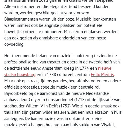
snaarinstrumenten zoals gitaren en cisters werden bespeeld.
Alleen instrumenten die elegant zittend bespeeld konden
worden, werden geschikt geacht voor vrouwen.
Blaasinstrumenten waren uit den boze. Muziekbijeenkomsten
waren immers ook belangrijke plaatsen om potentiële
huwelijkspartners te ontmoeten. Musiceren en dansen werden
dan ook gezien als onmisbare onderdelen van een nette
opvoeding.
Het toenemende belang van muziek is ook terug te zien in de
professionalisering van theater en opera in de tweede helft van
de achttiende eeuw. Amsterdam kreeg in 1774 een
nieuwe
stadsschouwburg
en in 1788 cultureel centrum
Felix Meritis
.
Maar ook op straat, tijdens parades, begrafenisstoeten en andere
officiële processies, speelde muziek een centrale rol.
Bijvoorbeeld bij de aankomst van de nieuwe Nederlandse
ambassadeur Colyer in Constantinopel (1718) of de lijkstatie van
stadhouder Willem IV in Delft (1752). Wie zijn goede smaak ook
thuis aan zijn gasten wilde etaleren, liet een muzieksalon in huis
aanleggen. De kamermuziek was in opkomst en kleine
muziekgezelschappen brachten aan huis stukken van Vivaldi,