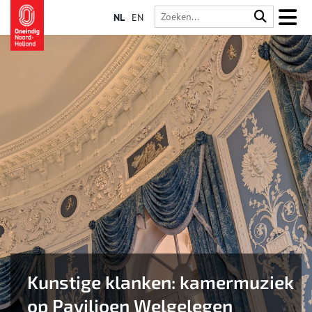
NL
EN
Kunstige klanken: kamermuziek
op Paviljoen Welgelegen