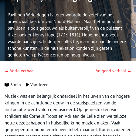
Paviljoen Welgelegen is tegenwoordig de zetel van het
provinciaal bestuur van Noord-Holland. Maar het imposante
paviljoen is ooit gebouwd als buitenverblijf van de puissant
rijke bankier Henry Hope (1735-1811). Hope hechtte veel
waarde aan zijn schilderijencollectie, maar ook aan de andere
schone kunsten. In de muzieksalon konden zijn gasten
genieten van privéconcerten op hoog niveau.
← Vorig verhaal
Volgend verhaal →
6 min
Voorlezen
Muziek was een belangrijk onderdeel in het leven van de hogere
kringen in de achttiende eeuw. In de stadspaleizen van de
aristocratie werd volop gemusiceerd. Op genrestukken van
schilders als Cornelis Troost en Adriaan de Lelie zien we talloze
nette gezelschappen in huiselijke kring muziek maken. Vaak
gegroepeerd rondom een klavecimbel, maar ook fluiten, violen en