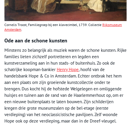
Cornelis Troost, Familiegroep bij een klavecimbel, 1739. Collectie
Rijksmuseum
Amsterdam
.
Ode aan de schone kunsten
Minstens zo belangrijk als muziek waren de schone kunsten. Rijke
families lieten zichzelf portretteren en legden een
kunstverzameling aan in hun stads- of buitenhuis. Zo ook de
schatrijke koopman-bankier
Henry Hope
, hoofd van de
handelsbank Hope & Co in Amsterdam. Echter ontbrak het hem
aan een plaats om zijn groeiende kunstcollectie onder te
brengen. Dus kocht hij de hofstede Welgelegen en omliggende
huisjes en tuinen aan de rand van de Haarlemmerhout op, om er
een nieuwe buitenplaats te laten bouwen. Zijn schilderijen
kregen drie grote museumzalen op de bel-etage (eerste
verdieping) van het neoclassicistische paviljoen. Zelf woonde
Hope ook op deze verdieping, maar dan in de Dreef-vleugel.