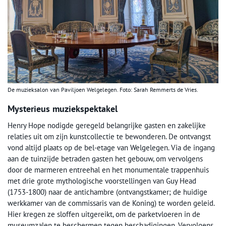
De muzieksalon van Paviljoen Welgelegen. Foto: Sarah Remmerts de Vries.
Mysterieus muziekspektakel
Henry Hope nodigde geregeld belangrijke gasten en zakelijke
relaties uit om zijn kunstcollectie te bewonderen. De ontvangst
vond altijd plaats op de bel-etage van Welgelegen. Via de ingang
aan de tuinzijde betraden gasten het gebouw, om vervolgens
door de marmeren entreehal en het monumentale trappenhuis
met drie grote mythologische voorstellingen van Guy Head
(1753-1800) naar de antichambre (ontvangstkamer; de huidige
werkkamer van de commissaris van de Koning) te worden geleid.
Hier kregen ze sloffen uitgereikt, om de parketvloeren in de
museumzalen te beschermen tegen beschadigingen. Vervolgens