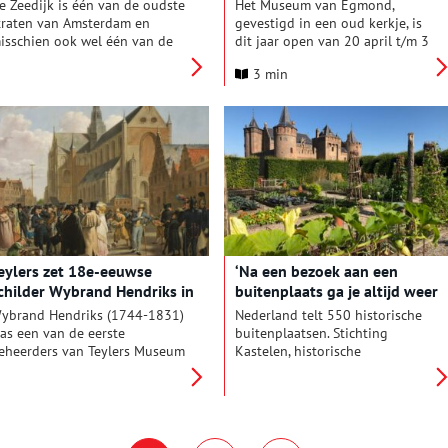
e Zeedijk is één van de oudste
Het Museum van Egmond,
traten van Amsterdam en
gevestigd in een oud kerkje, is
isschien ook wel één van de
dit jaar open van 20 april t/m 3
leurrijkste. Het Amsterdam
november. Hier tikt de klok van
3 min
useum wijdt er een mini-
de kerktoren die in 1743 in zee
xpositie aan, met veel
is gestort nog vrolijk voort.
ortretjes in beeld en geluid
an bezoekers, bewoners en
ensen die er werken.
eylers zet 18e-eeuwse
‘Na een bezoek aan een
childer Wybrand Hendriks in
buitenplaats ga je altijd weer
et zonnetje
rijker naar huis’
ybrand Hendriks (1744-1831)
Nederland telt 550 historische
as een van de eerste
buitenplaatsen. Stichting
eheerders van Teylers Museum
Kastelen, historische
n Haarlem. Maar hij kon ook
Buitenplaatsen en
rachtig schilderen. En daarom
Landgoederen (sKBL) komt voor
ijdt het museum nu een
hun belangen op. De
entoonstelling aan hem.
organisatie, die onafhankelijk is
en met vrienden en donateurs