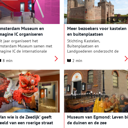
nlocking Fashion Heritage
aakt Modemuze
odegeschiedenis digitaal
astbaar.
msterdam Museum en
Meer bezoekers voor kastelen
magine IC organiseren
en buitenplaatsen
nternationaal ICOM-
it jaar organiseert het
Stichting Kastelen,
venement
msterdam Museum samen met
Buitenplaatsen en
magine IC de internationale
Landgoederen onderzocht de
onferentie van stadsmusea en
cijfers voor 2023, waaronder de
8 min
2 min
igentijds erfgoedpraktijk. Dit
bezoekersaantallen. Deze waren
venement wordt geïnitieerd
hoger dan in 2022, maar er zijn
anuit ICOM; de International
nog zorgen voor de KBL.
ouncil of Museums. Elk jaar
rijgt een ander museum de eer
m het evenement te mogen
osten. Na onder andere
oskou (2015), Mexico City
2017), Kyoto (2020), Recife
2022), Taipei (2023) en New
ork (2023) is het nu de beurt
Van wie is de Zeedijk’ geeft
Museum van Egmond: Leven bi
an Amsterdam.
eeld van een roerige straat
de duinen en de zee