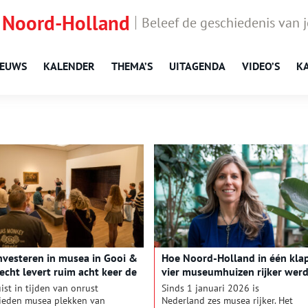
 Noord-Holland
Beleef de geschiedenis van 
IEUWS
KALENDER
THEMA’S
UITAGENDA
VIDEO’S
K
nvesteren in musea in Gooi &
Hoe Noord-Holland in één kla
echt levert ruim acht keer de
vier museumhuizen rijker wer
aarde op
uist in tijden van onrust
Sinds 1 januari 2026 is
ieden musea plekken van
Nederland zes musea rijker. Het