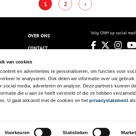
1
2
›
werkt, vraagt aandacht voor de
schoonheid, de cultuur en de
natuur van historische
buitenplaatsen en kastelen.
Kunsthistorica Yvonne
Molenaar is er sinds april 2023
Volg ONH op social med
OVER ONS
directeur van en kan er
enthousiast over vertellen.
CONTACT
NIEUWSBRIEF
ik van cookies
ontent en advertenties te personaliseren, om functies voor soci
DISCLAIMER
erkeer te analyseren. Ook delen we informatie over uw gebruik
PRIVACY
or social media, adverteren en analyse. Deze partners kunnen 
ormatie die u aan ze heeft verstrekt of die ze hebben verzameld
TOEGANKELIJKHEID
es. U gaat akkoord met de cookies en het
privacystatement
als
Voorkeuren
Statistieken
Market