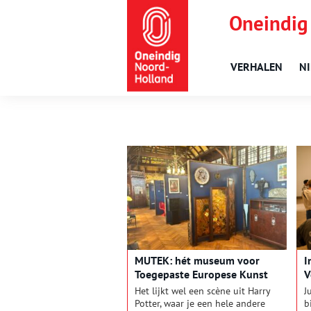
Oneindig
VERHALEN
N
MUTEK: hét museum voor
I
Toegepaste Europese Kunst
V
w
Het lijkt wel een scène uit Harry
J
Potter, waar je een hele andere
b