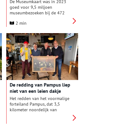
De Museumkaart was in 2023
goed voor 9,5 miljoen
museumbezoeken bij de 472
aangesloten Nederlandse
2 min
musea. Dit betekent dat
bezoeken met een Museumkaart
boven het niveau van voor
corona zitten.
De redding van Pampus liep
niet van een leien dakje
Het redden van het voormalige
forteiland Pampus, dat 3,5
kilometer noordelijk van
Muiden ligt, is niet vanzelf
gegaan, zo blijkt uit het pas
verschenen boek ‘Pampus
Pioniers’ met als ondertitel ‘Zij
die het forteiland van de