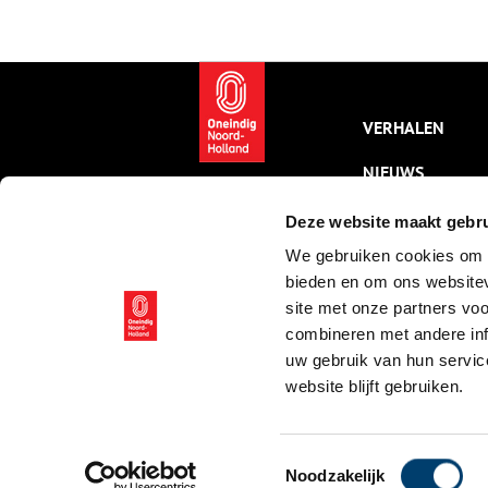
vertelt een verhaal over de
schenker en bruikleengever;
verhalen die zijn te
reconstrueren aan de hand van
het bewaard gebleven rijke
museumarchief.
VERHALEN
NIEUWS
KALENDER
Deze website maakt gebru
We gebruiken cookies om c
THEMA’S
bieden en om ons websitev
ACTIVITEITEN
site met onze partners vo
combineren met andere inf
VIDEO’S
uw gebruik van hun servic
website blijft gebruiken.
© ONH | 2026
Toestemmingsselectie
Noodzakelijk