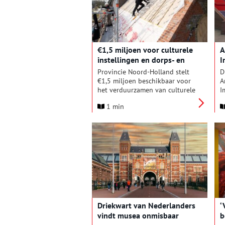
U
m
m
t
€1,5 miljoen voor culturele
A
instellingen en dorps- en
I
buurthuizen
i
Provincie Noord-Holland stelt
D
e
€1,5 miljoen beschikbaar voor
A
het verduurzamen van culturele
I
instellingen en dorps- en
c
1 min
buurthuizen. Er is €1 miljoen
e
beschikbaar voor culturele
e
instellingen zoals musea,
v
theaters en poppodia en een
C
half miljoen voor dorps- en
k
buurthuizen. De
o
subsidieregelingen zijn vanaf
h
maandag 3 februari 2025 open.
M
(
(
Y
Driekwart van Nederlanders
‘
a
vindt musea onmisbaar
b