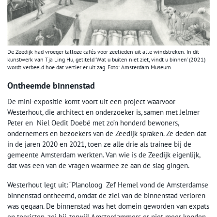
De Zeedijk had vroeger talloze cafés voor zeelieden uit alle windstreken. In dit
kunstwerk van Tja Ling Hu, getiteld ‘Wat u buiten niet ziet, vindt u binnen’ (2021)
wordt verbeeld hoe dat vertier er uit zag. Foto: Amsterdam Museum.
Ontheemde binnenstad
De mini-expositie komt voort uit een project waarvoor
Westerhout, die architect en onderzoeker is, samen met Jelmer
Peter en Niel Oedit Doebé met zo’n honderd bewoners,
ondernemers en bezoekers van de Zeedijk spraken. Ze deden dat
in de jaren 2020 en 2021, toen ze alle drie als trainee bij de
gemeente Amsterdam werkten. Van wie is de Zeedijk eigenlijk,
dat was een van de vragen waarmee ze aan de slag gingen.
Westerhout legt uit: “Planoloog Zef Hemel vond de Amsterdamse
binnenstad ontheemd, omdat de ziel van de binnenstad verloren
was gegaan. De binnenstad was het domein geworden van expats
en toeristen, zei hij, terwijl Amsterdammers er niet meer konden