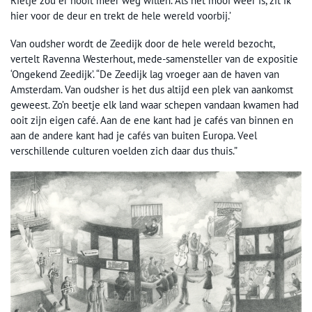
Rietje zou er nooit meer weg willen. ‘Als het mooi weer is, zit ik
hier voor de deur en trekt de hele wereld voorbij.’
Van oudsher wordt de Zeedijk door de hele wereld bezocht,
vertelt Ravenna Westerhout, mede-samensteller van de expositie
‘Ongekend Zeedijk’. “De Zeedijk lag vroeger aan de haven van
Amsterdam. Van oudsher is het dus altijd een plek van aankomst
geweest. Zo’n beetje elk land waar schepen vandaan kwamen had
ooit zijn eigen café. Aan de ene kant had je cafés van binnen en
aan de andere kant had je cafés van buiten Europa. Veel
verschillende culturen voelden zich daar dus thuis.”