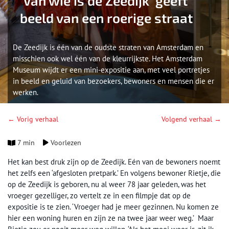
‘Van wie is de Zeedijk’ geeft
beeld van een roerige straat
De Zeedijk is één van de oudste straten van Amsterdam en
misschien ook wel één van de kleurrijkste. Het Amsterdam
Museum wijdt er een mini-expositie aan, met veel portretjes
in beeld en geluid van bezoekers, bewoners en mensen die er
werken.
← Vorig verhaal
Volgend verhaal →
7 min
Voorlezen
Het kan best druk zijn op de Zeedijk. Eén van de bewoners noemt
het zelfs een ‘afgesloten pretpark.’ En volgens bewoner Rietje, die
op de Zeedijk is geboren, nu al weer 78 jaar geleden, was het
vroeger gezelliger, zo vertelt ze in een filmpje dat op de
expositie is te zien. ‘Vroeger had je meer gezinnen. Nu komen ze
hier een woning huren en zijn ze na twee jaar weer weg.’ Maar