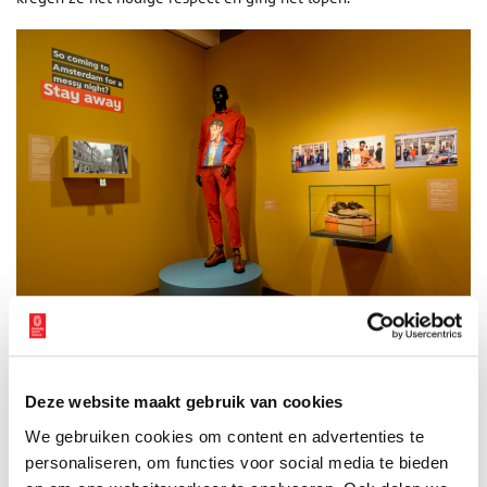
Streetwearwinkel Patta trekt een jong publiek naar de Zeedijk. Foto: Amsterdam
Museum.
De Olofskapel
Deze website maakt gebruik van cookies
We gebruiken cookies om content en advertenties te
Dat ondernemers zich weer op de Zeedijk wilden vestigen, kwam
personaliseren, om functies voor social media te bieden
ook door de komst van het luxe Barbizon Palace Hotel dat zich