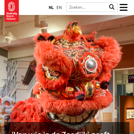
NL
EN