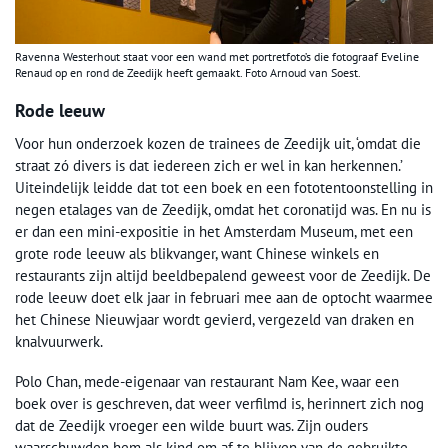
Ravenna Westerhout staat voor een wand met portretfoto’s die fotograaf Eveline
Renaud op en rond de Zeedijk heeft gemaakt. Foto Arnoud van Soest.
Rode leeuw
Voor hun onderzoek kozen de trainees de Zeedijk uit, ‘omdat die
straat zó divers is dat iedereen zich er wel in kan herkennen.’
Uiteindelijk leidde dat tot een boek en een fototentoonstelling in
negen etalages van de Zeedijk, omdat het coronatijd was. En nu is
er dan een mini-expositie in het Amsterdam Museum, met een
grote rode leeuw als blikvanger, want Chinese winkels en
restaurants zijn altijd beeldbepalend geweest voor de Zeedijk. De
rode leeuw doet elk jaar in februari mee aan de optocht waarmee
het Chinese Nieuwjaar wordt gevierd, vergezeld van draken en
knalvuurwerk.
Polo Chan, mede-eigenaar van restaurant Nam Kee, waar een
boek over is geschreven, dat weer verfilmd is, herinnert zich nog
dat de Zeedijk vroeger een wilde buurt was. Zijn ouders
waarschuwden hem als kind om af te blijven van de gebruikte