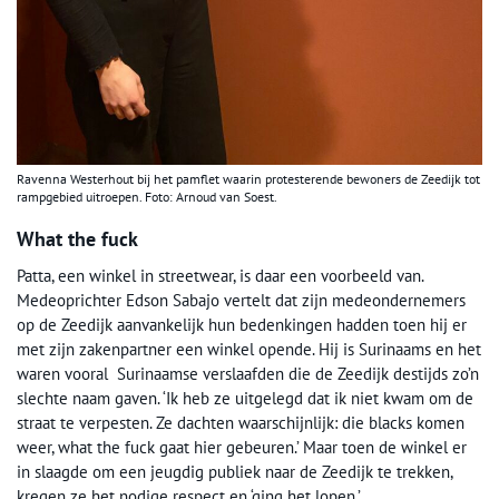
Ravenna Westerhout bij het pamflet waarin protesterende bewoners de Zeedijk tot
rampgebied uitroepen. Foto: Arnoud van Soest.
What the fuck
Patta, een winkel in streetwear, is daar een voorbeeld van.
Medeoprichter Edson Sabajo vertelt dat zijn medeondernemers
op de Zeedijk aanvankelijk hun bedenkingen hadden toen hij er
met zijn zakenpartner een winkel opende. Hij is Surinaams en het
waren vooral Surinaamse verslaafden die de Zeedijk destijds zo’n
slechte naam gaven. ‘Ik heb ze uitgelegd dat ik niet kwam om de
straat te verpesten. Ze dachten waarschijnlijk: die blacks komen
weer, what the fuck gaat hier gebeuren.’ Maar toen de winkel er
in slaagde om een jeugdig publiek naar de Zeedijk te trekken,
kregen ze het nodige respect en ‘ging het lopen.’