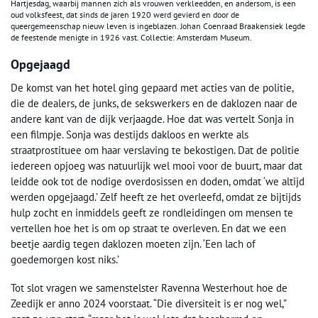
Hartjesdag, waarbij mannen zich als vrouwen verkleedden, en andersom, is een
oud volksfeest, dat sinds de jaren 1920 werd gevierd en door de
queergemeenschap nieuw leven is ingeblazen. Johan Coenraad Braakensiek legde
de feestende menigte in 1926 vast. Collectie: Amsterdam Museum.
Opgejaagd
De komst van het hotel ging gepaard met acties van de politie,
die de dealers, de junks, de sekswerkers en de daklozen naar de
andere kant van de dijk verjaagde. Hoe dat was vertelt Sonja in
een filmpje. Sonja was destijds dakloos en werkte als
straatprostituee om haar verslaving te bekostigen. Dat de politie
iedereen opjoeg was natuurlijk wel mooi voor de buurt, maar dat
leidde ook tot de nodige overdosissen en doden, omdat ‘we altijd
werden opgejaagd.’ Zelf heeft ze het overleefd, omdat ze bijtijds
hulp zocht en inmiddels geeft ze rondleidingen om mensen te
vertellen hoe het is om op straat te overleven. En dat we een
beetje aardig tegen daklozen moeten zijn. ‘Een lach of
goedemorgen kost niks.’
Tot slot vragen we samenstelster Ravenna Westerhout hoe de
Zeedijk er anno 2024 voorstaat. “Die diversiteit is er nog wel,”