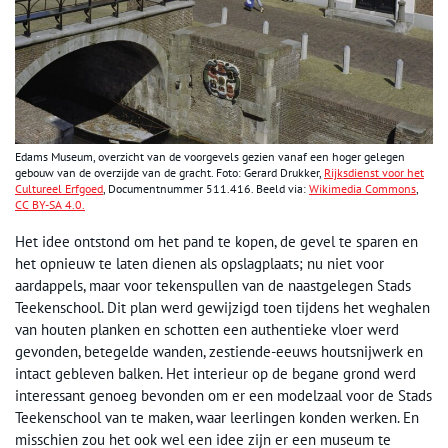
Edams Museum, overzicht van de voorgevels gezien vanaf een hoger gelegen
gebouw van de overzijde van de gracht. Foto: Gerard Drukker,
Rijksdienst voor het
Cultureel Erfgoed
, Documentnummer
511.416
. Beeld via:
Wikimedia Commons
,
CC BY-SA 4.0.
Het idee ontstond om het pand te kopen, de gevel te sparen en
het opnieuw te laten dienen als opslagplaats; nu niet voor
aardappels, maar voor tekenspullen van de naastgelegen Stads
Teekenschool. Dit plan werd gewijzigd toen tijdens het weghalen
van houten planken en schotten een authentieke vloer werd
gevonden, betegelde wanden, zestiende-eeuws houtsnijwerk en
intact gebleven balken. Het interieur op de begane grond werd
interessant genoeg bevonden om er een modelzaal voor de Stads
Teekenschool van te maken, waar leerlingen konden werken. En
misschien zou het ook wel een idee zijn er een museum te