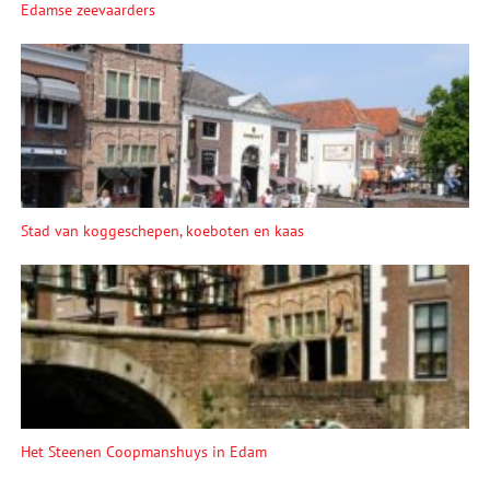
Edamse zeevaarders
Stad van koggeschepen, koeboten en kaas
Het Steenen Coopmanshuys in Edam