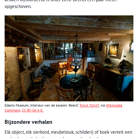
opgeschoven.
Edams Museum, Interieur van de keuken. Beeld:
Txllxt TxllxT
, via
Wikimedia
Commons,
CC BY-SA 4.0.
Bijzondere verhalen
Elk object, elk sierbord, meubelstuk, schilderij of boek vertelt een