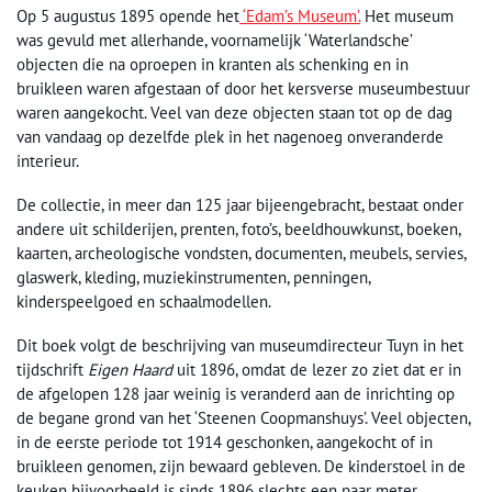
Op 5 augustus 1895 opende het
‘Edam’s Museum’.
Het museum
was gevuld met allerhande, voornamelijk ‘Waterlandsche’
objecten die na oproepen in kranten als schenking en in
bruikleen waren afgestaan of door het kersverse museumbestuur
waren aangekocht. Veel van deze objecten staan tot op de dag
van vandaag op dezelfde plek in het nagenoeg onveranderde
interieur.
De collectie, in meer dan 125 jaar bijeengebracht, bestaat onder
andere uit schilderijen, prenten, foto’s, beeldhouwkunst, boeken,
kaarten, archeologische vondsten, documenten, meubels, servies,
glaswerk, kleding, muziekinstrumenten, penningen,
kinderspeelgoed en schaalmodellen.
Dit boek volgt de beschrijving van museumdirecteur Tuyn in het
tijdschrift
Eigen Haard
uit 1896, omdat de lezer zo ziet dat er in
de afgelopen 128 jaar weinig is veranderd aan de inrichting op
de begane grond van het ‘Steenen Coopmanshuys’. Veel objecten,
in de eerste periode tot 1914 geschonken, aangekocht of in
bruikleen genomen, zijn bewaard gebleven. De kinderstoel in de
keuken bijvoorbeeld is sinds 1896 slechts een paar meter