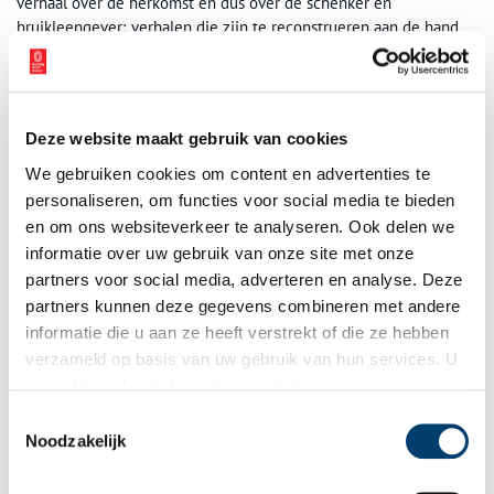
verhaal over de herkomst en dus over de schenker en
bruikleengever; verhalen die zijn te reconstrueren aan de hand
van het bewaard gebleven rijke museumarchief met de
jaarverslagen, het kasboek, de gastenboeken, oude
cataloguskaarten, brieven, krantenknipsels en interieurfoto’s.
Deze website maakt gebruik van cookies
In dit boek worden de geschiedenis van het Edams Museum en
de herkomst van objecten over de periode 1895-1914 besproken,
We gebruiken cookies om content en advertenties te
dus tot het uitbreken van de Eerste Wereldoorlog. Toen stopten
personaliseren, om functies voor social media te bieden
de bezoeken van toeristen evenals die van kunstschilders uit het
en om ons websiteverkeer te analyseren. Ook delen we
buitenland die het Edams Museum als atelier gebruikten voor
informatie over uw gebruik van onze site met onze
hun kunst. Levendige jaarverslagen verschenen sindsdien niet
partners voor social media, adverteren en analyse. Deze
meer consequent. Het Edams Museum sloot gelukkig niet zijn
partners kunnen deze gegevens combineren met andere
deuren – de bezoeken en schenkingen droogden niet abrupt op –
informatie die u aan ze heeft verstrekt of die ze hebben
maar de periode na 1914 moet vanwege de hoeveelheid
verzameld op basis van uw gebruik van hun services. U
informatie in (een) vervolgpublicatie(s) worden besproken.
gaat akkoord met de cookies en het
privacystatement
als u onze website blijft gebruiken.
Toestemmingsselectie
Noodzakelijk