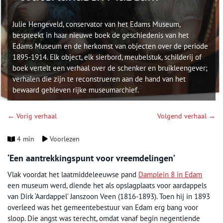
Julie Hengeveld, conservator van het Edams Museum,
bespreekt in haar nieuwe boek de geschiedenis van het
Edams Museum en de herkomst van objecten over de periode
1895-1914. Elk object, elk sierbord, meubelstuk, schilderij of
boek vertelt een verhaal over de schenker en bruikleengever;
verhalen die zijn te reconstrueren aan de hand van het
bewaard gebleven rijke museumarchief.
← Vorig verhaal
Volgend verhaal →
4 min
Voorlezen
‘Een aantrekkingspunt voor vreemdelingen’
Vlak voordat het laatmiddeleeuwse pand
Damplein 8 in Edam
een museum werd, diende het als opslagplaats voor aardappels
van Dirk ‘Aardappel’ Janszoon Veen (1816-1893). Toen hij in 1893
overleed was het gemeentebestuur van Edam erg bang voor
sloop. Die angst was terecht, omdat vanaf begin negentiende