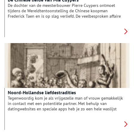
De dochter van de meesterbouwer Pierre Cuypers ontmoet
tijdens de Wereldtentoonstelling de Chinese koopman
Frederick Taen en is op slag verliefd. De veelbesproken affaire
drijft de familie Cuypers tot wanhoop. Cuypers besluit er een
stokje voor te steken.
Noord-Hollandse liefdestradities
Tegenwoordig kom je als vrijgezelle man of vrouw gemakkelijk
in contact met een potentiële partner. Met behulp van
datingwebsites en speciale apps heb je zo een hele waslijst
aan kandidaten en via het internet en de telefoon hou je
elkaar minutieus op de hoogte als hij of zij niet om de hoek
woont. Dat was vroeger wel anders. Wij zetten een aantal oude
Noord-Hollandse liefdestradities op een rij, om lekker bij weg