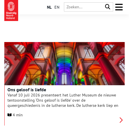
NL
EN
Ons geloof is liefde
Vanaf 10 juli 2026 presenteert het Luther Museum de nieuwe
tentoonstelling ‘Ons geloof is liefde’ over de
queergeschiedenis in de lutherse kerk. De lutherse kerk liep en
loopt wat betreft queeremancipatie trots voorop en biedt een
4 min
veilig én christelijk onderdak voor alle kleuren van de pride-
regenboog. Speciaal voor de World Pride organiseert het
Luther Museum deze tentoonstelling om te vieren dat