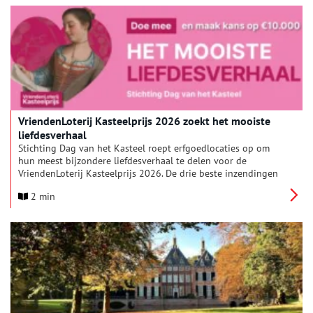
iedereen welkom is bij de lutherse gemeenschap! Te zien vanaf
10 juli tot en met Coming Out Day op zondag 11 oktober.
VriendenLoterij Kasteelprijs 2026 zoekt het mooiste
liefdesverhaal
Stichting Dag van het Kasteel roept erfgoedlocaties op om
hun meest bijzondere liefdesverhaal te delen voor de
VriendenLoterij Kasteelprijs 2026. De drie beste inzendingen
maken kans op prijzen van €10.000, €5.000 en €2.500. De
2 min
hoofdprijs van €10.000 wordt beschikbaar gesteld door de
VriendenLoterij. Romantische relaties, verstandshuwelijken,
verboden affaires, onverwachte vriendschappen en
onvoorwaardelijke liefde: kastelen, buitenplaatsen en
landgoederen vormen al eeuwenlang het decor van menselijke
verbondenheid. Met het thema ‘Het mooiste liefdesverhaal’ zet
de VriendenLoterij Kasteelprijs deze intermenselijke verhalen
centraal.