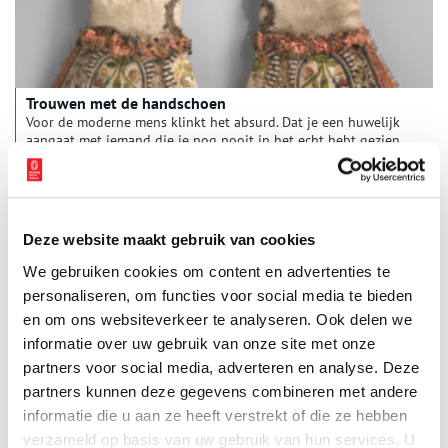
Trouwen met de handschoen
Voor de moderne mens klinkt het absurd. Dat je een huwelijk
aangaat met iemand die je nog nooit in het echt hebt gezien.
Vroeger was de verloving of het huwelijk op de eerste plaats
geen romantische aangelegenheid, maar een bloedserieus
contract. Met als voornaamste doel dat beide partijen ervan
zouden profiteren. Maar wat als er nou een zee of een land
tussen jou en je toekomstige huwelijkspartner zat? Dan kon je
Deze website maakt gebruik van cookies
altijd nog ‘trouwen met de handschoen’. Maar wat hield dat
precies in?
We gebruiken cookies om content en advertenties te
personaliseren, om functies voor social media te bieden
en om ons websiteverkeer te analyseren. Ook delen we
informatie over uw gebruik van onze site met onze
partners voor social media, adverteren en analyse. Deze
partners kunnen deze gegevens combineren met andere
In bed met Lodewijk Napoleon
informatie die u aan ze heeft verstrekt of die ze hebben
Voor liefhebbers van stijlkamers en antiek meubilair is de
verzameld op basis van uw gebruik van hun services. U