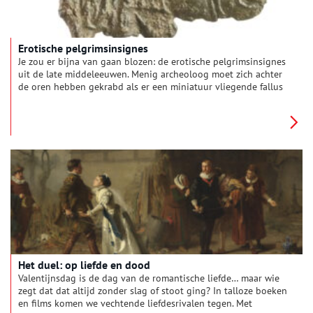
Erotische pelgrimsinsignes
Je zou er bijna van gaan blozen: de erotische pelgrimsinsignes
uit de late middeleeuwen. Menig archeoloog moet zich achter
de oren hebben gekrabd als er een miniatuur vliegende fallus
of vulva op stelten uit de modder tevoorschijn kwam. Het is
lastig voor te stellen dat deze fantasierijke tinnen speldjes op
de kleding werd gedragen van streng gelovige middeleeuwers.
Wat betekenen deze profane insignes en hoe werden ze
gemaakt?
Het duel: op liefde en dood
Valentijnsdag is de dag van de romantische liefde… maar wie
zegt dat dat altijd zonder slag of stoot ging? In talloze boeken
en films komen we vechtende liefdesrivalen tegen. Met