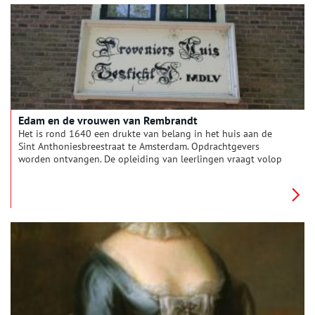
te zwijmelen en je misschien zelfs wel te inspireren.
Edam en de vrouwen van Rembrandt
Het is rond 1640 een drukte van belang in het huis aan de
Sint Anthoniesbreestraat te Amsterdam. Opdrachtgevers
worden ontvangen. De opleiding van leerlingen vraagt volop
aandacht. Rembrandts eerste vrouw Saskia van Uylenburgh
regelt de huishouding en leeft zoals een dame van stand. Maar
het is niet allemaal rozengeur en maneschijn…