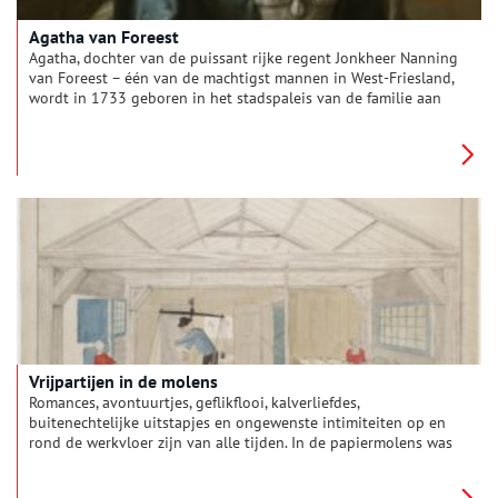
Agatha van Foreest
Agatha, dochter van de puissant rijke regent Jonkheer Nanning
van Foreest – één van de machtigst mannen in West-Friesland,
wordt in 1733 geboren in het stadspaleis van de familie aan
het Grote Oost. Zij krijgt een eerste klas opleiding, leest, maakt
muziek en geeft, zoals het hoort als mooie 19 jarige bruid het
ja-woord aan haar neef Joan van Foreest. Het is een
gearrangeerd huwelijk, zoals gebruikelijk in regentenkringen,
bedoeld om de rijkdom in de familie te houden. Agatha is een
voorbeeldige echtgenote. Ze baart in 14 jaar tijd maar liefst
negen kinderen. Niets bijzonders, alles volgens het boekje.
Vrijpartijen in de molens
Romances, avontuurtjes, geflikflooi, kalverliefdes,
buitenechtelijke uitstapjes en ongewenste intimiteiten op en
rond de werkvloer zijn van alle tijden. In de papiermolens was
dat niet anders. Het kon er soms heftig aan toe gaan, zoals
blijkt uit Zaanse notariële stukken uit de achttiende eeuw.