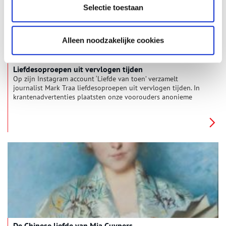
Selectie toestaan
Alleen noodzakelijke cookies
Liefdesoproepen uit vervlogen tijden
Op zijn Instagram account ‘Liefde van toen’ verzamelt
journalist Mark Traa liefdesoproepen uit vervlogen tijden. In
krantenadvertenties plaatsten onze voorouders anonieme
berichten bestemd voor hun minnaar, geliefde of weggelopen
partner. In zijn boek ’Steeds blijf ik u beminnen’ bespreekt hij
het fenomeen van de ‘contactadvertentie’ en vertelt over het
liefdesleven van vroeger.
De Chinese liefde van Mia Cuypers