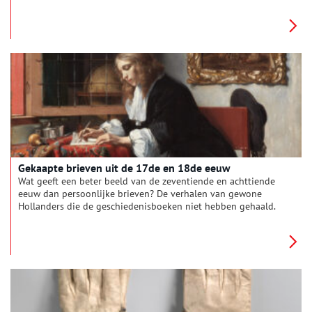
getrokken zwaarden gaan twee mannen elkaar te lijf tijdens
een afgesproken duel. Vanaf het eind van de achttiende eeuw
werd er liever geduelleerd met pistolen. Maar of het nu ging
om een erekwestie of de liefde van je leven: het was een hoge
prijs om te betalen.
Gekaapte brieven uit de 17de en 18de eeuw
Wat geeft een beter beeld van de zeventiende en achttiende
eeuw dan persoonlijke brieven? De verhalen van gewone
Hollanders die de geschiedenisboeken niet hebben gehaald.
Hun brieven werden door de Engelsen in beslag genomen op
gekaapte Nederlandse schepen. Ze hebben hun bestemming
nooit bereikt, maar worden nog steeds bewaard in het archief
van de High Court of Admiralty in Londen. In het boek ‘Zeepost’
krijgen sommigen van hun een stem.