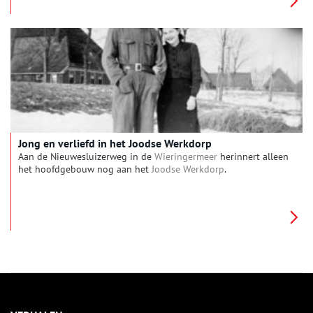
Jong en verliefd in het Joodse Werkdorp
Aan de Nieuwesluizerweg in de
Wieringermeer
herinnert alleen
het hoofdgebouw nog aan het
Joodse Werkdorp
.