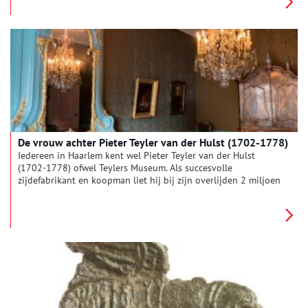
uit verklaringen bij de notaris door familieleden en bekenden.
De vrouw achter Pieter Teyler van der Hulst (1702-1778)
Iedereen in Haarlem kent wel Pieter Teyler van der Hulst
(1702-1778) ofwel Teylers Museum. Als succesvolle
zijdefabrikant en koopman liet hij bij zijn overlijden 2 miljoen
gulden na. Voor die tijd was dat een godsvermogen,
omgerekend naar nu is dat ongeveer 80 miljoen euro. In zijn
befaamde testament stelde hij vijf directeuren aan, die het
geld volgens zijn richtlijnen moesten besteden. Zo werd onder
andere Teylers Museum en het Teylers hofje opgericht. Toch
heeft niemand het nog over de vrouw die hem financieel heeft
geholpen. Wie was de liefde van zijn leven?