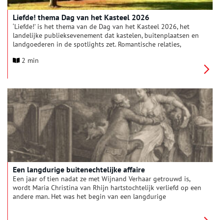
Liefde! thema Dag van het Kasteel 2026
‘Liefde!’ is het thema van de Dag van het Kasteel 2026, het
landelijke publieksevenement dat kastelen, buitenplaatsen en
landgoederen in de spotlights zet. Romantische relaties,
verstandshuwelijken, verboden affaires, onverwachte
2 min
vriendschappen en de onvoorwaardelijke liefde voor een kind.
Kastelen, landgoederen en buitenplaatsen zijn plekken vol
hartstocht en emoties, toen en nu.
Een langdurige buitenechtelijke affaire
Een jaar of tien nadat ze met Wijnand Verhaar getrouwd is,
wordt Maria Christina van Rhijn hartstochtelijk verliefd op een
andere man. Het was het begin van een langdurige
buitenechtelijke relatie waar zelfs een kind uit zou
voortkomen. Deze affaire bleef niet onopgemerkt zoals blijkt