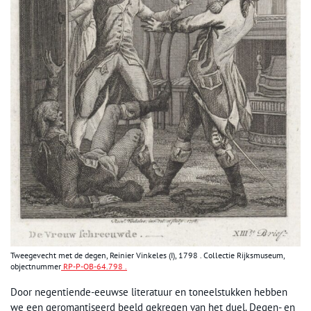
Tweegevecht met de degen, Reinier Vinkeles (I), 1798 . Collectie Rijksmuseum,
objectnummer
RP-P-OB-64.798 .
Door negentiende-eeuwse literatuur en toneelstukken hebben
we een geromantiseerd beeld gekregen van het duel. Degen- en