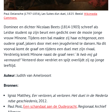
Paul Delaroche (1797-1856), Les Suites d’un duel, 1825. Beeld:
Wikimedia
Commons.
Dominee en dichter Nicolaas Beets (1814-1903) schreef als
Leidse student op zijn beurt een gedicht over de mooie jonge
vrouw Minone. Tijdens een bal maakte zij haar echtgenoot, een
oudere graaf, jaloers door met een jeugdvriend te dansen. Na dit
voorval komt de graaf om tijdens een duel met zijn rivaal.
Verdrietig knielt Minone naast de graaf neer: ‘
Ik heb mij gâ
vermoord!’
Verteerd door verdriet en spijt overlijdt zij op jonge
leeftijd.
Auteur:
Judith van Amelsvoort
Bronnen:
Ignaz Matthey,
Eer verloren, al verloren. Het duel in de Nederla
ndse geschiedenis,
2012.
Paul Post,
Een schandaal aan de Oudegracht,
Regionaal Archief
Alkmaar.