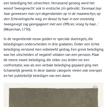
een belediging het uitvechten. Verrassend genoeg werd het
woord ‘tweegevecht’ ook in erotische zin gebruikt:
‘Eenmaal liep
haar geweezen man zyn degendanster op in de maaneschyn, op
den Schevelingsche weg, en dewyl hy haar in een onzeedig
tweegevegt zag geengageert met een Officier, vroeg hy haar…’
(Weyerman, 1730)
.
In de negentiende eeuw golden er speciale duelregels, die
beledigingen onderscheiden in drie gradaties. Onder een lichte
belediging verstond men onbeleefd gedrag. Een grove belediging
was het uitschelden of negatief uitlaten van een persoon. Maar
de meest zware belediging, die zeker zou leiden tot een
confrontatie, was als een verbale belediging gepaard ging met
lichamelijk geweld. In deze laatste categorie vielen ook overspel
en het publiekelijk beledigen van een dame.