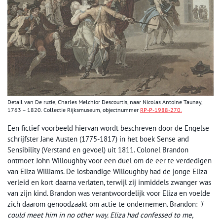
Detail van De ruzie, Charles Melchior Descourtis, naar Nicolas Antoine Taunay,
1763 – 1820. Collectie Rijksmuseum, objectnummer
RP-P-1988-270.
Een fictief voorbeeld hiervan wordt beschreven door de Engelse
schrijfster Jane Austen (1775-1817) in het boek Sense and
Sensibility (Verstand en gevoel) uit 1811. Colonel Brandon
ontmoet John Willoughby voor een duel om de eer te verdedigen
van Eliza Williams. De losbandige Willoughby had de jonge Eliza
verleid en kort daarna verlaten, terwijl zij inmiddels zwanger was
van zijn kind. Brandon was verantwoordelijk voor Eliza en voelde
zich daarom genoodzaakt om actie te ondernemen. Brandon:
‘I
could meet him in no other way. Eliza had confessed to me,