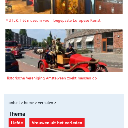
MUTEK: hét museum voor Toegepaste Europese Kunst
Historische Vereniging Amstelveen zoekt mensen op
onh.nl
>
home
>
verhalen
>
Thema
Liefde
Vrouwen uit het verleden