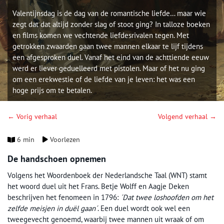
Valentijnsdag is de dag van de romantische liefde… maar wie
zegt dat dat altijd zonder slag of stoot ging? In talloze boeken
en films komen we vechtende liefdesrivalen tegen. Met
getrokken zwaarden gaan twee mannen elkaar te lijf tijdens
een afgesproken duel. Vanaf het eind van de achttiende eeuw
werd er liever geduelleerd met pistolen. Maar of het nu ging
om een erekwestie of de liefde van je leven: het was een
hoge prijs om te betalen.
← Vorig verhaal
Volgend verhaal →
6 min
Voorlezen
De handschoen opnemen
Volgens het Woordenboek der Nederlandsche Taal (WNT) stamt
het woord duel uit het Frans. Betje Wolff en Aagje Deken
beschrijven het fenomeen in 1796:
´Dat twee loshoofden om het
zelfde meisjen in duël gaan´
. Een duel wordt ook wel een
tweegevecht genoemd, waarbij twee mannen uit wraak of om