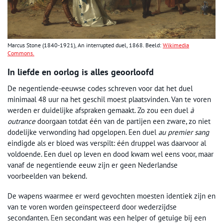
Marcus Stone (1840-1921), An interrupted duel, 1868. Beeld:
Wikimedia
Commons.
In liefde en oorlog is alles geoorloofd
De negentiende-eeuwse codes schreven voor dat het duel
minimaal 48 uur na het geschil moest plaatsvinden. Van te voren
werden er duidelijke afspraken gemaakt. Zo zou een duel
à
outrance
doorgaan totdat één van de partijen een zware, zo niet
dodelijke verwonding had opgelopen. Een duel
au premier sang
eindigde als er bloed was verspilt: één druppel was daarvoor al
voldoende. Een duel op leven en dood kwam wel eens voor, maar
vanaf de negentiende eeuw zijn er geen Nederlandse
voorbeelden van bekend.
De wapens waarmee er werd gevochten moesten identiek zijn en
van te voren worden geïnspecteerd door wederzijdse
secondanten.
en secondant was een helper of getuige bij een
E