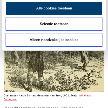
laat afvuren verleden tijd was. Bepaalde duelcodes verboden het
gebruik van pistolen met een getrokken loop voor eerste en
Alle cookies toestaan
tweedegraads beledigingen.
Selectie toestaan
Alleen noodzakelijke cookies
Duel tussen Aaron Burr en Alexander Hamilton, 1901. Beeld:
Wikimedia
Commons.