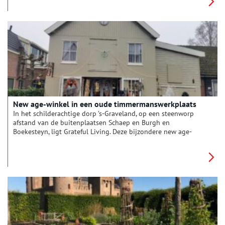
door het rottende hout en afbladderende stucwerk heen kijken
en is hij nu hard op weg om dit gemeentelijke monument in
oude glorie te herstellen.
New age-winkel in een oude timmermanswerkplaats
In het schilderachtige dorp ’s-Graveland, op een steenworp
afstand van de buitenplaatsen Schaep en Burgh en
Boekesteyn, ligt Grateful Living. Deze bijzondere new age-
winkel is gevestigd in een monumentaal houten pand aan het
Noordereinde. Buiten word je verwelkomd door kleurrijke
Tibetaanse gebedsvlaggen, terwijl binnen een spiritueel
walhalla op je wacht. In de winkel komen de filosofie en passie
van eigenaar Jan Willem de Bok tot leven.