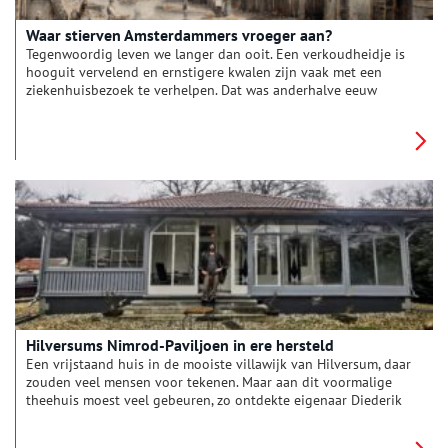
Waar stierven Amsterdammers vroeger aan?
Tegenwoordig leven we langer dan ooit. Een verkoudheidje is
hooguit vervelend en ernstigere kwalen zijn vaak met een
ziekenhuisbezoek te verhelpen. Dat was anderhalve eeuw
geleden wel anders. Veel Amsterdammers woonden dicht op
elkaar onder erbarmelijke omstandigheden, waardoor
infectieziektes voortdurend op de loer lagen. Waar stierven
mensen toen precies aan? Werden arme en rijke stadsbewoners
even hard getroffen? En welke initiatieven brachten
verbetering in deze situatie?
Hilversums Nimrod-Paviljoen in ere hersteld
Een vrijstaand huis in de mooiste villawijk van Hilversum, daar
zouden veel mensen voor tekenen. Maar aan dit voormalige
theehuis moest veel gebeuren, zo ontdekte eigenaar Diederik
Festen al gauw. Toen hij het meer dan honderd jaar oude
Nimrod-Paviljoen kocht, was het een bouwval. Gelukkig kon hij