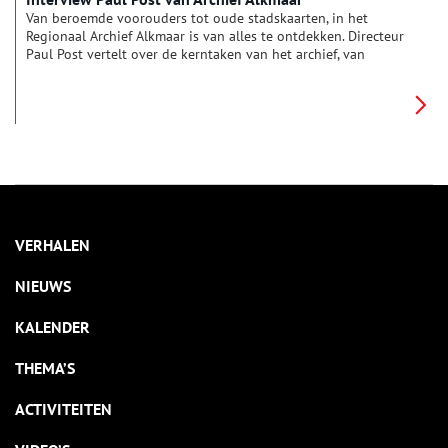
Van beroemde voorouders tot oude stadskaarten, in het
Regionaal Archief Alkmaar is van alles te ontdekken. Directeur
Paul Post vertelt over de kerntaken van het archief, van
behoud tot educatie.
VERHALEN
NIEUWS
KALENDER
THEMA’S
ACTIVITEITEN