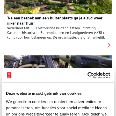
‘Na een bezoek aan een buitenplaats ga je altijd weer
rijker naar huis’
Nederland telt 550 historische buitenplaatsen. Stichting
Kastelen, historische Buitenplaatsen en Landgoederen (sKBL)
komt voor hun belangen op. De organisatie, die onafhankelijk
is en met vrienden en donateurs werkt, vraagt aandacht voor
de schoonheid, de cultuur en de natuur van historische
buitenplaatsen en kastelen. Kunsthistorica Yvonne Molenaar is
er sinds april 2023 directeur van en kan er enthousiast over
vertellen.
Deze website maakt gebruik van cookies
Erfgoed journaal toont wat er ‘om de hoek’ te beleven is
We gebruiken cookies om content en advertenties te
De presentatie van het eerste Erfgoed journaal
Haarlemmermeer viel in het water, omdat corona daar weer
personaliseren, om functies voor social media te bieden
eens een stokje voor stak, maar het journaal staat nu gelukkig
en om ons websiteverkeer te analyseren. Ook delen we