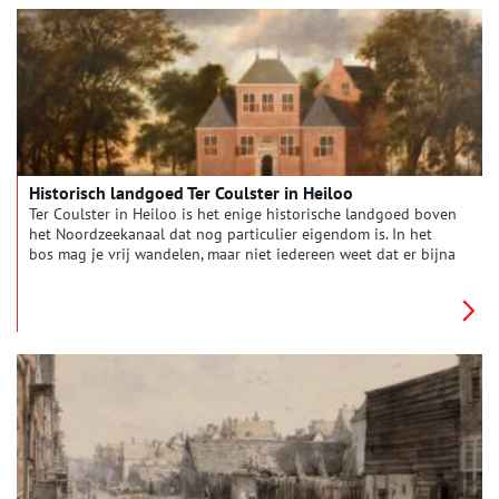
particuliere huiseigenaren hun huis open. Koelemeijer mocht
bij twaalf bewoners van monumentale woonhuizen een kijkje
nemen, om erachter te komen hoe het is om in een molen, een
pakhuis, een kerk of een houten koopmanshuis te wonen.
Vervolgens maakte ze er een prachtig vormgegeven boek van.
Historisch landgoed Ter Coulster in Heiloo
Ter Coulster in Heiloo is het enige historische landgoed boven
het Noordzeekanaal dat nog particulier eigendom is. In het
bos mag je vrij wandelen, maar niet iedereen weet dat er bijna
vier eeuwen lang een kasteel en in de negentiende eeuw een
landhuis heeft gestaan.