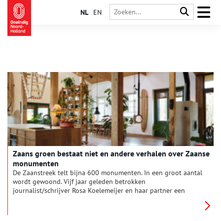
NL
EN
Zaans groen bestaat niet en andere verhalen over Zaanse
monumenten
De Zaanstreek telt bijna 600 monumenten. In een groot aantal
wordt gewoond. Vijf jaar geleden betrokken
journalist/schrijver Rosa Koelemeijer en haar partner een
monumentaal huis in het centrum van Krommenie. Ze wilde
weten hoe andere mensen in hun ‘monument’ woonden, want
tijdens Open Monumentendagen stellen maar weinig