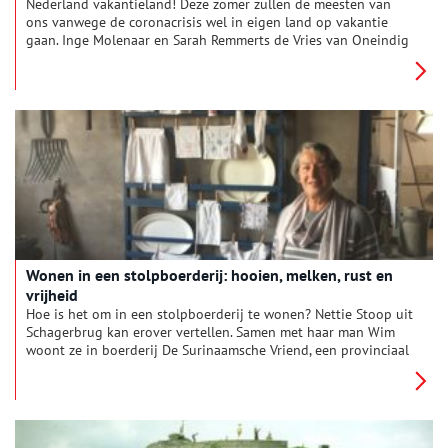
Nederland vakantieland! Deze zomer zullen de meesten van
ons vanwege de coronacrisis wel in eigen land op vakantie
gaan. Inge Molenaar en Sarah Remmerts de Vries van Oneindig
Noord-Holland vonden twee historische toeristische affiches,
die verrassend actueel blijken.
Wonen in een stolpboerderij: hooien, melken, rust en
vrijheid
Hoe is het om in een stolpboerderij te wonen? Nettie Stoop uit
Schagerbrug kan erover vertellen. Samen met haar man Wim
woont ze in boerderij De Surinaamsche Vriend, een provinciaal
monument.