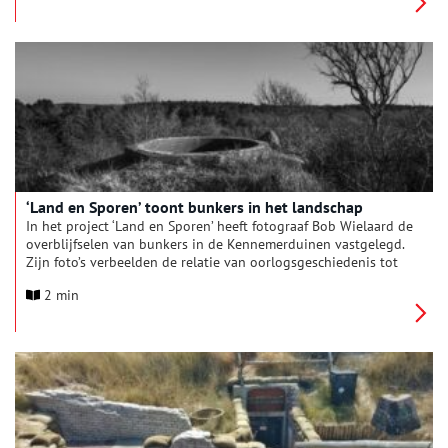
bunkers sinds de oorlog’. Oneindig Noord-Holland sprak met
samensteller Anna Lakmaker over de veelzijdige geschiedenis
van de bunkers in het Noord-Hollandse landschap.
‘Land en Sporen’ toont bunkers in het landschap
In het project ‘Land en Sporen’ heeft fotograaf Bob Wielaard de
overblijfselen van bunkers in de Kennemerduinen vastgelegd.
Zijn foto’s verbeelden de relatie van oorlogsgeschiedenis tot
het landschap. Bob vertelt over het project en de
2 min
crowdfunding die hij is gestart om de fotoserie te bundelen in
een boek.