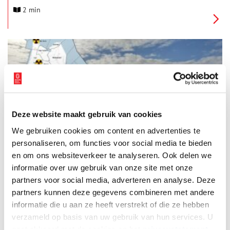
bouw van de bunkers en het ver-borgen verleden van
2 min
Zandvoort tijdens de Tweede Wereldoorlog. De tentoonstelling
is bedoeld om meer in-zicht te verschaffen en de
gebeurtenissen historisch te duiden. De bouw en functie van
de bunkers vormen de basis van de tentoonstelling. De
tentoonstelling begint in het heden. Met het betreden van
elke ruimte wordt het verborgen verleden van Zandvoort
onthuld.
Deze website maakt gebruik van cookies
Historische complottheorieën: het Rode Gevaar
We gebruiken cookies om content en advertenties te
Tijdens de Koude Oorlog heerste een sfeer van onzekerheid. Er
gingen talloze complottheorieën rond, van de moord op John
personaliseren, om functies voor social media te bieden
F. Kennedy tot het in scène zetten van de maanlanding. Maar
en om ons websiteverkeer te analyseren. Ook delen we
bovenal heerste er een groot wantrouwen tegen de
informatie over uw gebruik van onze site met onze
communistische Sovjet-Unie. Uit angst voor een atoomoorlog
werden op verschillende plekken in Noord-Holland geheime
partners voor social media, adverteren en analyse. Deze
schuilkelders aangelegd voor burgers en overheid.
partners kunnen deze gegevens combineren met andere
informatie die u aan ze heeft verstrekt of die ze hebben
verzameld op basis van uw gebruik van hun services. U
gaat akkoord met de cookies en het
privacystatement