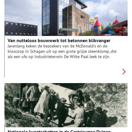
Van nutteloos bouwwerk tot betonnen blikvanger
Jarenlang keken de bezoekers van de McDonald’s en de
bioscoop in Schagen uit op een grote grijze steenklomp, die
als een ufo op industrieterrein De Witte Paal leek te zijn
neergedaald. De transformatorbunker is een van de 92
bunkers, die ooit in het kleine provincieplaatsje Schagen
stonden. Sinds 2016 is in de bunker een kantoor gevestigd
waardoor het grauwste gebouw van Schagen een van de
opvallendste gebouwen van Schagen is geworden.
Nationale kunstschatten in de Castricumse Duinen