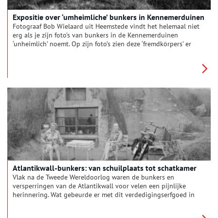
Expositie over ‘umheimliche’ bunkers in Kennemerduinen
Fotograaf Bob Wielaard uit Heemstede vindt het helemaal niet
erg als je zijn foto’s van bunkers in de Kennemerduinen
‘unheimlich’ noemt. Op zijn foto’s zien deze ‘fremdkörpers’ er
vaak donker en duister uit.
Atlantikwall-bunkers: van schuilplaats tot schatkamer
Vlak na de Tweede Wereldoorlog waren de bunkers en
versperringen van de Atlantikwall voor velen een pijnlijke
herinnering. Wat gebeurde er met dit verdedigingserfgoed in
de jaren erna? Je komt er meer over te weten in de
tentoonstelling ‘Van schuilplaats tot schatkamer. Atlantikwall-