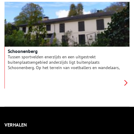
kunnen we nog altijd een groot aantal buitenplaatsen vinden.
Er ontstonden reeksen ten noorden, westen en zuiden van
Haarlem.
Schoonenberg
Tussen sportvelden enerzijds en een uitgestrekt
buitenplaatsengebied anderzijds ligt buitenplaats
Schoonenberg. Op het terrein van voetballers en wandelaars,
opgeluisterd door het pas gerestaureerde negentiende-eeuwse
huis, is de rijke geschiedenis nog goed te zien en te beleven.
VERHALEN