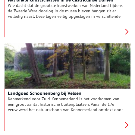
Wie dacht dat de grootste kunstwerken van Nederland tijdens
de Tweede Wereldoorlog in de musea bleven hangen zit er
volledig naast. Deze lagen veilig opgeslagen in verschillende
bunkers in de duinen. Het eerste idee hiervoor ontstond naar
aanleiding van een reis naar Spanje door Jonkheer Willem
Sandberg, destijds conservator van het Stedelijk Museum
Amsterdam. Hij begon in 1939 met de aanleg van een bomvrije
bunker in de Castricumse duinen die het nationaal kunstbezit
moest beschermen tegen de gruwelen van de oorlog.
Landgoed Schoonenberg bij Velsen
Kenmerkend voor Zuid-Kennemerland is het voorkomen van
een groot aantal historische buitenplaatsen. Vanaf de 17e
eeuw werd het natuurschoon van Kennemerland ontdekt door
de stedelijke elite, vooral die van Amsterdam en Haarlem. Men
liet in de 17e en 18e eeuw in de binnenduinrand en op de
oude strandwallen landgoederen en buitenplaatsen
aanleggen. Vooral aan de rand van het voormalige Wijkermeer