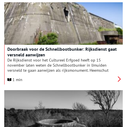
Doorbraak voor de Schnellbootbunker: Rijksdienst gaat
versneld aanwijzen
De Rijksdienst voor het Cultureel Erfgoed heeft op 15
november laten weten de Schnellbootbunker in IJmuiden
versneld te gaan aanwijzen als rijksmonument. Heemschut
deed in juni dit jaar hiertoe een oproep aan de toenmalige
1 min
staatssecretaris toen duidelijk werd dat de grootste bunker
van Nederland wel eens gesloopt zou kunnen worden.
Heemschut is opgelucht en blij met deze daadkrachtige stap.