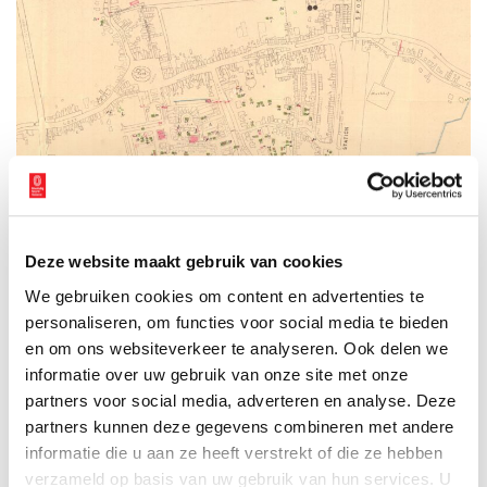
Deze website maakt gebruik van cookies
We gebruiken cookies om content en advertenties te
Detail van de bunkerkaart, die gemaakt was voor het opruimen van de bunkers in
personaliseren, om functies voor social media te bieden
de periode 1945 – 1948. De roze vlakken zijn bunkers, een groene omlijsting
en om ons websiteverkeer te analyseren. Ook delen we
geeft aan dat ze met zand en aarde waren bekleed. Bron: Regionaal Archief
Alkmaar.
informatie over uw gebruik van onze site met onze
partners voor social media, adverteren en analyse. Deze
Een betonnen blikvanger
partners kunnen deze gegevens combineren met andere
Tot 2016 bleef het gebouw met de te kleine deur, inmiddels
informatie die u aan ze heeft verstrekt of die ze hebben
bestempeld tot Rijksmonument, buiten gebruik. Totdat iemand
verzameld op basis van uw gebruik van hun services. U