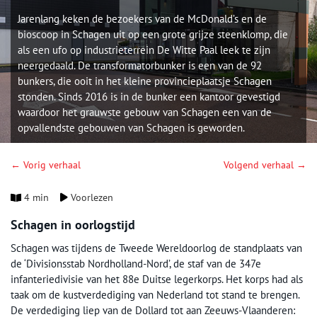
Jarenlang keken de bezoekers van de McDonald’s en de
bioscoop in Schagen uit op een grote grijze steenklomp, die
als een ufo op industrieterrein De Witte Paal leek te zijn
neergedaald. De transformatorbunker is een van de 92
bunkers, die ooit in het kleine provincieplaatsje Schagen
stonden. Sinds 2016 is in de bunker een kantoor gevestigd
waardoor het grauwste gebouw van Schagen een van de
opvallendste gebouwen van Schagen is geworden.
← Vorig verhaal
Volgend verhaal →
4 min
Voorlezen
Schagen in oorlogstijd
Schagen was tijdens de Tweede Wereldoorlog de standplaats van
de ‘Divisionsstab Nordholland-Nord’, de staf van de 347e
infanteriedivisie van het 88e Duitse legerkorps. Het korps had als
taak om de kustverdediging van Nederland tot stand te brengen.
De verdediging liep van de Dollard tot aan Zeeuws-Vlaanderen: