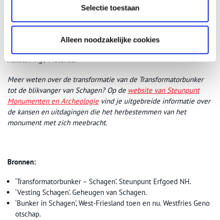
Selectie toestaan
De herbestemde Transformatorbunker door Koop & Partners Architecten. Bron:
Alleen noodzakelijke cookies
Steunpunt Monumenten en Archeologie Noord-Holland.
Auteur:
Inge Molenaar
Meer weten over de transformatie van de Transformatorbunker
tot de blikvanger van Schagen? Op de
website van Steunpunt
Monumenten en Archeologie
vind je uitgebreide informatie over
de kansen en uitdagingen die het herbestemmen van het
monument met zich meebracht.
Bronnen:
‘Transformatorbunker – Schagen’. Steunpunt Erfgoed NH.
‘Vesting Schagen’. Geheugen van Schagen.
‘Bunker in Schagen’, West-Friesland toen en nu. Westfries Geno
otschap.