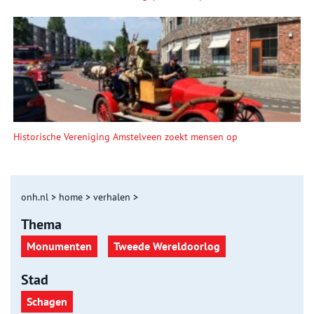
Historische Vereniging Amstelveen zoekt mensen op
onh.nl
>
home
>
verhalen
>
Thema
Monumenten
Tweede Wereldoorlog
Stad
Schagen