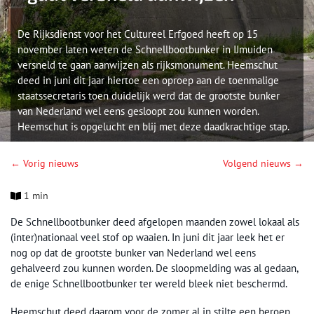
De Rijksdienst voor het Cultureel Erfgoed heeft op 15
november laten weten de Schnellbootbunker in IJmuiden
versneld te gaan aanwijzen als rijksmonument. Heemschut
deed in juni dit jaar hiertoe een oproep aan de toenmalige
staatssecretaris toen duidelijk werd dat de grootste bunker
van Nederland wel eens gesloopt zou kunnen worden.
Heemschut is opgelucht en blij met deze daadkrachtige stap.
← Vorig nieuws
Volgend nieuws →
1 min
De Schnellbootbunker deed afgelopen maanden zowel lokaal als
(inter)nationaal veel stof op waaien. In juni dit jaar leek het er
nog op dat de grootste bunker van Nederland wel eens
gehalveerd zou kunnen worden. De sloopmelding was al gedaan,
de enige Schnellbootbunker ter wereld bleek niet beschermd.
Heemschut deed daarom voor de zomer al in stilte een beroep