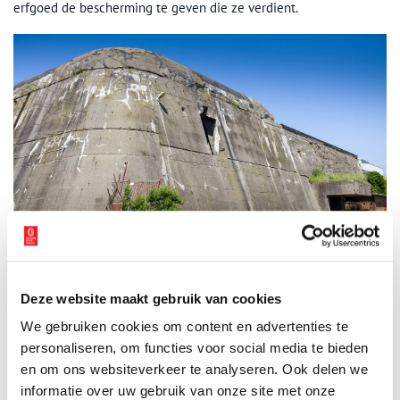
erfgoed de bescherming te geven die ze verdient.
Beeld via Erfgoedvereniging Heemschut.
Deze website maakt gebruik van cookies
Over de Schnellbootbunker
We gebruiken cookies om content en advertenties te
personaliseren, om functies voor social media te bieden
De Schnellbootbunker is de grootste bunker van ons land: 245
en om ons websiteverkeer te analyseren. Ook delen we
meter lang, 75 meter breed en 17 meter hoog. De bunker werd
informatie over uw gebruik van onze site met onze
tijdens de oorlog gebouwd door de Duitse bezetter als onderdeel