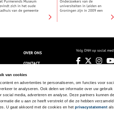
et Purmerends Museum
Onderzoekers van de
evindt zich in het oude
universiteiten in Leiden en
tadhuis van de gemeente
Groningen zijn in 2009 een
urmerend. Het stadhuis is
groot onderzoek begonnen
ebouwd in 1911 en werd
naar opgravingen in West-
ntworpen door de bekende
Friesland en ‘De Gouw’, die
rchitect Jan Stuyt. In het
unieke kennis opleveren over
useum is voorts veel aandacht
de prehistorische mens. De
oor de graficus Jac. Jongert,
regio werd al vele duizenden
en van de belangrijkste
jaren geleden bewoond. Er zijn
unstenaars die Purmerend
vele menselijke sporen
Volg ONH op social med
eeft voortgebracht.
teruggevonden, waaronder het
OVER ONS
skelet van ‘Mies’.
CONTACT
NIEUWSBRIEF
ik van cookies
ontent en advertenties te personaliseren, om functies voor soci
DISCLAIMER
erkeer te analyseren. Ook delen we informatie over uw gebruik
PRIVACY
or social media, adverteren en analyse. Deze partners kunnen 
ormatie die u aan ze heeft verstrekt of die ze hebben verzameld
TOEGANKELIJKHEID
es. U gaat akkoord met de cookies en het
privacystatement
als