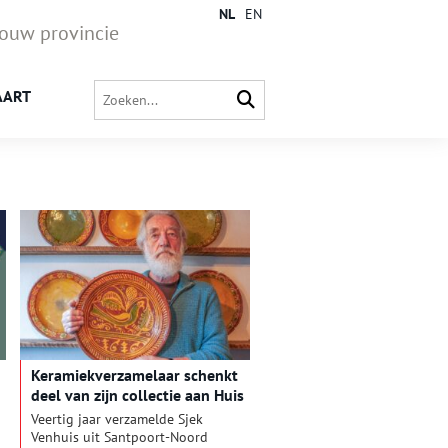
NL
EN
jouw provincie
AART
Keramiekverzamelaar schenkt
deel van zijn collectie aan Huis
van Hilde
Veertig jaar verzamelde Sjek
Venhuis uit Santpoort-Noord