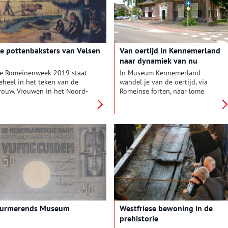
p weg was naar een
het Gooi.
uikerplantage in de koloniën,
as in de zomer van 2022
nderwerp van een nieuwe
entoonstelling in
e pottenbaksters van Velsen
Van oertijd in Kennemerland
rcheologiemuseum Huis van
naar dynamiek van nu
ilde.
e Romeinenweek 2019 staat
In Museum Kennemerland
eheel in het teken van de
wandel je van de oertijd, via
rouw. Vrouwen in het Noord-
Romeinse forten, naar lome
ollandse kustgebied waren
buitenplaatsen. Je ziet tapijten
estijds zeer bekwaam in het
die Kennemer meisjes knoopten
ottenbakken. In Velsen, waar
voor cruiseschepen.
en Romeins fort stond, zijn
Tegenwoordig werkt de
iverse van zulke aardewerken
dynamiek van de IJmond door
otten en scherven gevonden.
tot in Beverwijk.
urmerends Museum
Westfriese bewoning in de
prehistorie