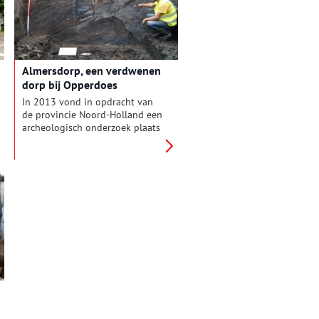
Romeinse soldaten in de
Zaanstreek.
Almersdorp, een verdwenen
dorp bij Opperdoes
In 2013 vond in opdracht van
de provincie Noord-Holland een
archeologisch onderzoek plaats
in de Westfriese Omringdijk ten
noorden van Opperdoes. Bij dit
proefonderzoek zijn op meer
dan een meter onder de weg de
vermoedelijke resten van het
verzonken Almersdorp
gevonden.