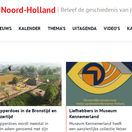
 Noord-Holland
Beleef de geschiedenis van 
IEUWS
KALENDER
THEMA’S
UITAGENDA
VIDEO’S
K
pperdoes in de Bronstijd en
Liefhebbers in Museum
Jzertijd
Kennemerland
pperdoes wordt meestal in
Museum Kennemerland heeft
én adem genoemd met zijn
een aanzienlijke collectie Velser