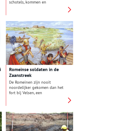
schotels, kommen en
vuurklokken uit de zestiende en
zeventiende eeuw. Het is
keramiek met een hoge museale
waarde, maar omdat ook Sjek
niet het eeuwige leven heeft,
schonk hij een groot deel van
zijn collectie aan archeologisch
museum Huis van Hilde in
Castricum.
i
Romeinse soldaten in de
Zaanstreek
De Romeinen zijn nooit
noordelijker gekomen dan het
fort bij Velsen, een
vooruitgeschoven post van de
Limes (grens) ter hoogte van de
rivier de Rijn. Of toch wel? De
ontdekking van een Romeinse
wachttoren op het Provily
sportpark in Krommenie wijst
op de aanwezigheid van