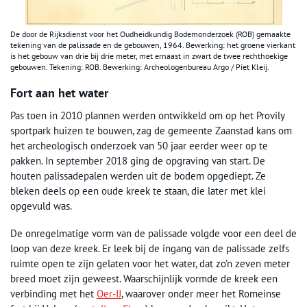
De door de Rijksdienst voor het Oudheidkundig Bodemonderzoek (ROB) gemaakte
tekening van de palissade en de gebouwen, 1964. Bewerking: het groene vierkant
is het gebouw van drie bij drie meter, met ernaast in zwart de twee rechthoekige
gebouwen. Tekening: ROB. Bewerking: Archeologenbureau Argo / Piet Kleij.
Fort aan het water
Pas toen in 2010 plannen werden ontwikkeld om op het Provily
sportpark huizen te bouwen, zag de gemeente Zaanstad kans om
het archeologisch onderzoek van 50 jaar eerder weer op te
pakken. In september 2018 ging de opgraving van start. De
houten palissadepalen werden uit de bodem opgediept. Ze
bleken deels op een oude kreek te staan, die later met klei
opgevuld was.
De onregelmatige vorm van de palissade volgde voor een deel de
loop van deze kreek. Er leek bij de ingang van de palissade zelfs
ruimte open te zijn gelaten voor het water, dat zo’n zeven meter
breed moet zijn geweest. Waarschijnlijk vormde de kreek een
verbinding met het
Oer-IJ
, waarover onder meer het Romeinse