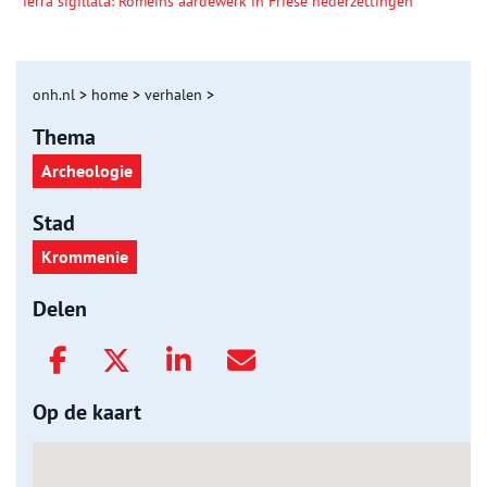
Terra sigillata: Romeins aardewerk in Friese nederzettingen
onh.nl
>
home
>
verhalen
>
Thema
Archeologie
Stad
Krommenie
Delen
Op de kaart