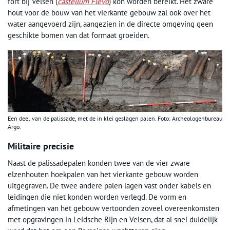
fort bij Velsen (
castellum Flevo
) kon worden bereikt. Het zware
hout voor de bouw van het vierkante gebouw zal ook over het
water aangevoerd zijn, aangezien in de directe omgeving geen
geschikte bomen van dat formaat groeiden.
Een deel van de palissade, met de in klei geslagen palen. Foto: Archeologenbureau
Argo.
Militaire precisie
Naast de palissadepalen konden twee van de vier zware
elzenhouten hoekpalen van het vierkante gebouw worden
uitgegraven. De twee andere palen lagen vast onder kabels en
leidingen die niet konden worden verlegd. De vorm en
afmetingen van het gebouw vertoonden zoveel overeenkomsten
met opgravingen in Leidsche Rijn en Velsen, dat al snel duidelijk