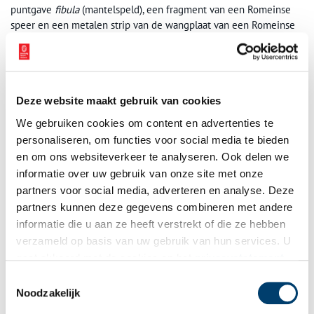
puntgave
fibula
(mantelspeld), een fragment van een Romeinse
speer en een metalen strip van de wangplaat van een Romeinse
helm aangetroffen. Maar ook zo’n 6.500 scherven en soms zelfs
complete potten van inheems en
Romeins aardewerk
. Allen
typische voorwerpen uit Romeinse legerkampen.
Het gebied van ‘t Hain lag destijds ver buiten de grenzen van het
Deze website maakt gebruik van cookies
Romeinse Rijk. De Romeinse wachttoren in Krommenie is dan ook
We gebruiken cookies om content en advertenties te
de meest noordelijke Romeinse militaire nederzetting op het
personaliseren, om functies voor social media te bieden
vasteland. Dankzij deze vondst weten we nu dat de Romeinen
en om ons websiteverkeer te analyseren. Ook delen we
een stuk noordelijker zijn gekomen dan we altijd dachten. En
informatie over uw gebruik van onze site met onze
daarmee heeft de Zaanstreek een bijzonder stukje geschiedenis
partners voor social media, adverteren en analyse. Deze
in huis.
partners kunnen deze gegevens combineren met andere
informatie die u aan ze heeft verstrekt of die ze hebben
verzameld op basis van uw gebruik van hun services. U
gaat akkoord met de cookies en het
privacystatement
als u onze website blijft gebruiken.
Toestemmingsselectie
Noodzakelijk