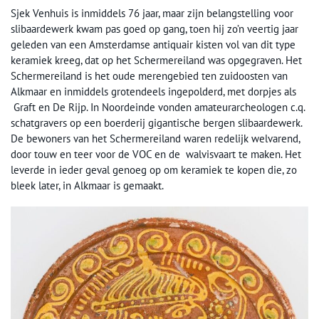
Sjek Venhuis is inmiddels 76 jaar, maar zijn belangstelling voor
slibaardewerk kwam pas goed op gang, toen hij zo’n veertig jaar
geleden van een Amsterdamse antiquair kisten vol van dit type
keramiek kreeg, dat op het Schermereiland was opgegraven. Het
Schermereiland is het oude merengebied ten zuidoosten van
Alkmaar en inmiddels grotendeels ingepolderd, met dorpjes als
Graft en De Rijp. In Noordeinde vonden amateurarcheologen c.q.
schatgravers op een boerderij gigantische bergen slibaardewerk.
De bewoners van het Schermereiland waren redelijk welvarend,
door touw en teer voor de VOC en de walvisvaart te maken. Het
leverde in ieder geval genoeg op om keramiek te kopen die, zo
bleek later, in Alkmaar is gemaakt.