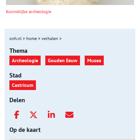
Koninklijke archeologie
onh.nl
>
home
>
verhalen
>
Thema
Archeologie
Gouden Eeuw
Musea
Stad
Castricum
Delen
Op de kaart