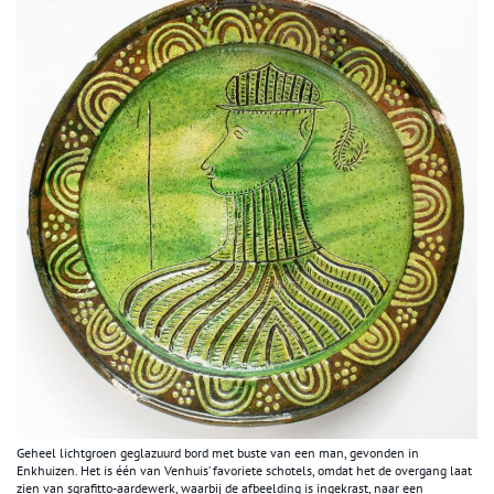
Geheel lichtgroen geglazuurd bord met buste van een man, gevonden in
Enkhuizen. Het is één van Venhuis’ favoriete schotels, omdat het de overgang laat
zien van sgrafitto-aardewerk, waarbij de afbeelding is ingekrast, naar een