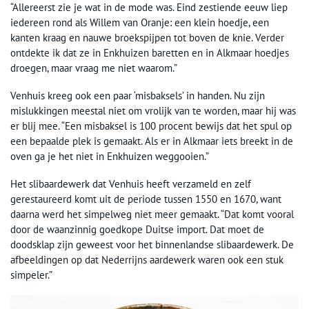
“Allereerst zie je wat in de mode was. Eind zestiende eeuw liep
iedereen rond als Willem van Oranje: een klein hoedje, een
kanten kraag en nauwe broekspijpen tot boven de knie. Verder
ontdekte ik dat ze in Enkhuizen baretten en in Alkmaar hoedjes
droegen, maar vraag me niet waarom.”
Venhuis kreeg ook een paar ‘misbaksels’ in handen. Nu zijn
mislukkingen meestal niet om vrolijk van te worden, maar hij was
er blij mee. “Een misbaksel is 100 procent bewijs dat het spul op
een bepaalde plek is gemaakt. Als er in Alkmaar iets breekt in de
oven ga je het niet in Enkhuizen weggooien.”
Het slibaardewerk dat Venhuis heeft verzameld en zelf
gerestaureerd komt uit de periode tussen 1550 en 1670, want
daarna werd het simpelweg niet meer gemaakt. “Dat komt vooral
door de waanzinnig goedkope Duitse import. Dat moet de
doodsklap zijn geweest voor het binnenlandse slibaardewerk. De
afbeeldingen op dat Nederrijns aardewerk waren ook een stuk
simpeler.”