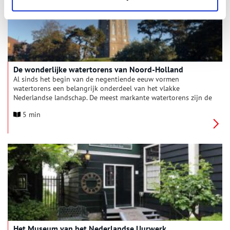
Assendelft.
De wonderlijke watertorens van Noord-Holland
Al sinds het begin van de negentiende eeuw vormen
watertorens een belangrijk onderdeel van het vlakke
Nederlandse landschap. De meest markante watertorens zijn de
drinkwatertorens, die vanaf 1856 werden gebouwd. Vanwege
5 min
de forse afmetingen vallen deze het meest op en werden ze
door de waterleidingbedrijven als een visitekaartje
beschouwd. Zodanig dat er veel aandacht werd besteed aan
het uiterlijk van de torens. Hieronder vind je de zeven meest
bijzondere torens van Noord-Holland.
Het Museum van het Nederlandse Uurwerk