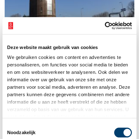
Nieuw leven in oude watertoren: ‘de rauwheid kunnen
behouden’
Een molen die niet meer maalt, wordt een dood object. Maar
Deze website maakt gebruik van cookies
hoe houd je een oude watertoren ‘levend’? Vol pompen met
water heeft geen zin. In Assendelft is de oudst bestaande
We gebruiken cookies om content en advertenties te
watertoren in Noord-Holland helemaal getransformeerd. Het
personaliseren, om functies voor social media te bieden
6 min
monument is nu van deze tijd, zelfs gasloos!
en om ons websiteverkeer te analyseren. Ook delen we
informatie over uw gebruik van onze site met onze
partners voor social media, adverteren en analyse. Deze
partners kunnen deze gegevens combineren met andere
informatie die u aan ze heeft verstrekt of die ze hebben
verzameld op basis van uw gebruik van hun services. U
gaat akkoord met de cookies en het
privacystatement
als u onze website blijft gebruiken.
Toestemmingsselectie
Met Jan Feith door de Zaanstreek (1933)
Noodzakelijk
Deze zomer neemt Jan Feith je mee op reis door onze