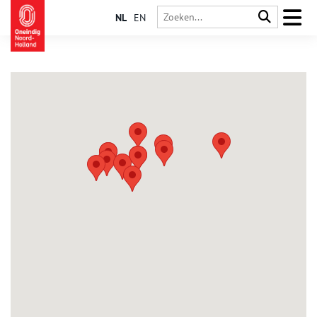
NL
EN
Assendelft