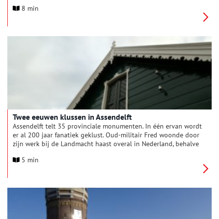
leven in.
8 min
Twee eeuwen klussen in Assendelft
Assendelft telt 35 provinciale monumenten. In één ervan wordt
er al 200 jaar fanatiek geklust. Oud-militair Fred woonde door
zijn werk bij de Landmacht haast overal in Nederland, behalve
in Noord-Holland. 20 jaar geleden streken hij en zijn vrouw
5 min
neer in Assendelft. ‘Als ik niet weg hoef, ga ik hier niet meer
weg.’