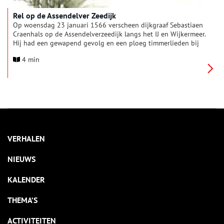
Rel op de Assendelver Zeedijk
Op woensdag 23 januari 1566 verscheen dijkgraaf Sebastiaen
Craenhals op de Assendelverzeedijk langs het IJ en Wijkermeer.
Hij had een gewapend gevolg en een ploeg timmerlieden bij
zich. De timmerknechten begonnen met het versperren van een
4 min
serie sluisjes in de dijk. Maar direct liep heel Assendelft
bewapend met stokken, pieken, hooivorken, bijlen, messen en
andere landbouwgereedschap te hoop. Craenhals en zijn
gevolg werden ernstig bedreigd en urenlang vastgehouden.
Wat zat er achter deze actie van de Assendelver boeren?
VERHALEN
NIEUWS
KALENDER
THEMA’S
ACTIVITEITEN