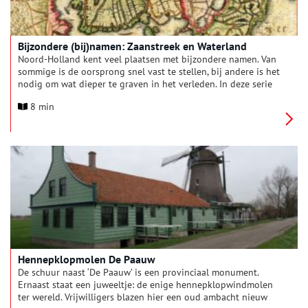
Bijzondere (bij)namen: Zaanstreek en Waterland
Noord-Holland kent veel plaatsen met bijzondere namen. Van
sommige is de oorsprong snel vast te stellen, bij andere is het
nodig om wat dieper te graven in het verleden. In deze serie
verhalen onderzoeken we elke maand een andere regio van
8 min
onze provincie, om achter de herkomst van de lokale
plaatsnamen én bijnamen van de inwoners te komen. Deze
maand: de Zaanstreek en Waterland.
Hennepklopmolen De Paauw
De schuur naast ‘De Paauw’ is een provinciaal monument.
Ernaast staat een juweeltje: de enige hennepklopwindmolen
ter wereld. Vrijwilligers blazen hier een oud ambacht nieuw