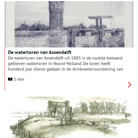
De watertoren van Assendelft
De watertoren van Assendelft uit 1885 is de oudste bewaard
gebleven watertoren in Noord-Holland. De toren heeft
honderd jaar dienst gedaan in de drinkwatervoorziening van
de Zaanstreek. In de architectuur- geschiedenis is dit baken
2 min
een uniek voorbeeld van een gemetselde, cilindervormige
toren. Inmiddels is het monument gerestaureerd, verbouwd en
geschikt gemaakt voor kantoren en ontvangsten.