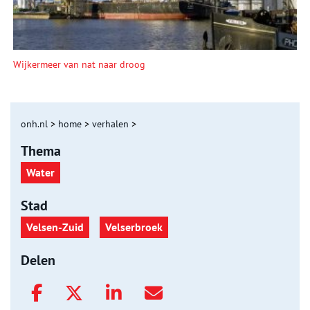
Wijkermeer van nat naar droog
onh.nl
>
home
>
verhalen
>
Thema
Water
Stad
Velsen-Zuid
Velserbroek
Delen