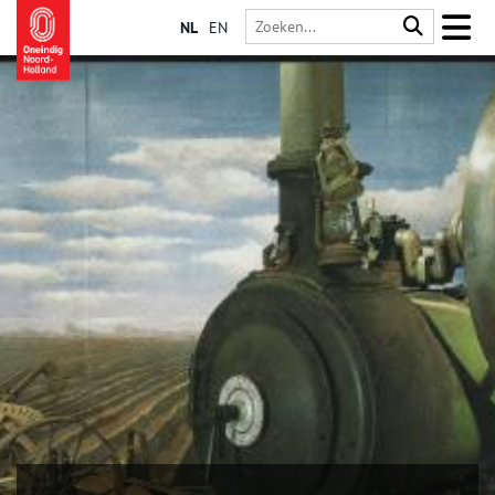
NL
EN