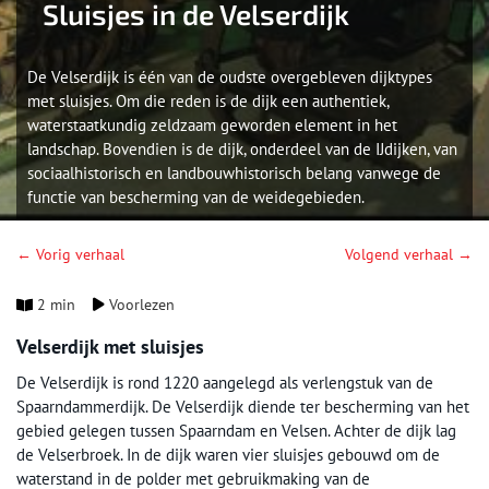
Sluisjes in de Velserdijk
De Velserdijk is één van de oudste overgebleven dijktypes
met sluisjes. Om die reden is de dijk een authentiek,
waterstaatkundig zeldzaam geworden element in het
landschap. Bovendien is de dijk, onderdeel van de IJdijken, van
sociaalhistorisch en landbouwhistorisch belang vanwege de
functie van bescherming van de weidegebieden.
← Vorig verhaal
Volgend verhaal →
2 min
Voorlezen
Velserdijk met sluisjes
De Velserdijk is rond 1220 aangelegd als verlengstuk van de
Spaarndammerdijk. De Velserdijk diende ter bescherming van het
gebied gelegen tussen Spaarndam en Velsen. Achter de dijk lag
de Velserbroek. In de dijk waren vier sluisjes gebouwd om de
waterstand in de polder met gebruikmaking van de