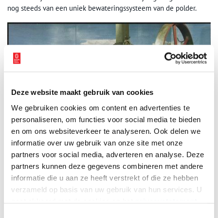
nog steeds van een uniek bewateringssysteem van de polder.
Deze website maakt gebruik van cookies
We gebruiken cookies om content en advertenties te
personaliseren, om functies voor social media te bieden
en om ons websiteverkeer te analyseren. Ook delen we
informatie over uw gebruik van onze site met onze
partners voor social media, adverteren en analyse. Deze
Een kluitenbreker en een stoomlocomobiel. De locomobiel werd behalve voor het
partners kunnen deze gegevens combineren met andere
pompen van water ook gebruikt voor het aandrijven van ploegen en
informatie die u aan ze heeft verstrekt of die ze hebben
dorsmachines. Beeld: Noord-Hollands Archief.
verzameld op basis van uw gebruik van hun services. U
Auteur
: Eva van Dijk.
gaat akkoord met de cookies en het
privacystatement
als u onze website blijft gebruiken.
Toestemmingsselectie