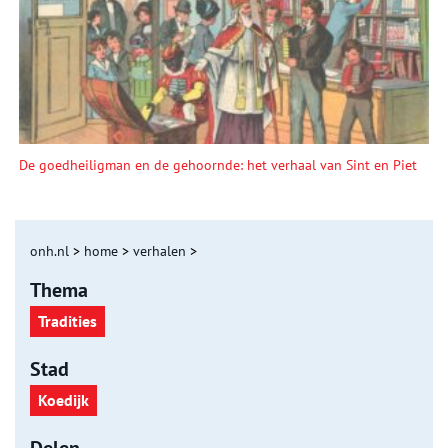
De goedheiligman en de gehoornde: het verhaal van Sint en Piet
onh.nl
>
home
>
verhalen
>
Thema
Tradities
Stad
Koedijk