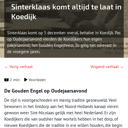
Sinterklaas komt altijd te laat in
Koedijk
Sinterklaas komt op 5 december overal, behalve in Koedijk. Pas
op Oudejaarsavond vierden de Koedijkers hun eigen
pakjesavond; het Gouden Engelfeest. Zo ging het steevast in
de vroegere jaren.
← Vorig verhaal
Volgend verhaal →
2 min
Voorlezen
De Gouden Engel op Oudejaarsavond
De tijd is voortgeschreden en menig traditie gesneuveld. Veel
bewoners in het lintdorp aan het Noord-Hollands kanaal vieren
gewoon weer Sint-Nicolaas gelijk met heel Nederland. Er zijn
Koedijkers die van oudsher haar wortels hebben in het dorp, of
nieuwe Koedijkers die de traditie in ere willen houden, die begin