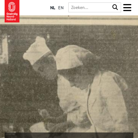
NL
EN