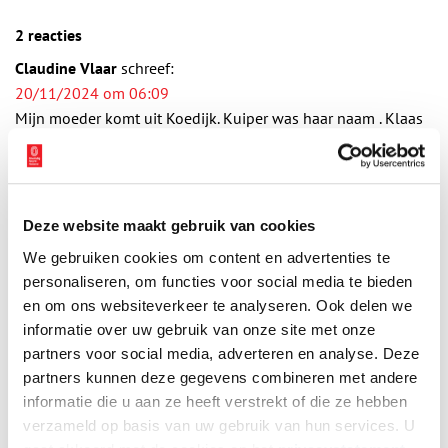
2 reacties
Claudine Vlaar
schreef:
20/11/2024 om 06:09
Mijn moeder komt uit Koedijk. Kuiper was haar naam . Klaas
haar vader en haar broer. Mijn oma was Nelly de Vries. Ze
had geloof ik een zus en een broer . Opa was enig kind Ze
woonde op een eiland dat alleen bereikbaar was bij boot of
houten brug.
Deze website maakt gebruik van cookies
Reply
We gebruiken cookies om content en advertenties te
John Scheffel
schreef:
personaliseren, om functies voor social media te bieden
21/12/2025 om 20:57
en om ons websiteverkeer te analyseren. Ook delen we
Ik ben in koedijk geboren op de boerderij van mijn opa en
informatie over uw gebruik van onze site met onze
oma Butter. Opa was kool boer en had een akker in het
partners voor social media, adverteren en analyse. Deze
Geestmerambacht! Hij bracht de witte kool naar de
partners kunnen deze gegevens combineren met andere
Broekerveiling met zijn bootje!
Reply
informatie die u aan ze heeft verstrekt of die ze hebben
verzameld op basis van uw gebruik van hun services. U