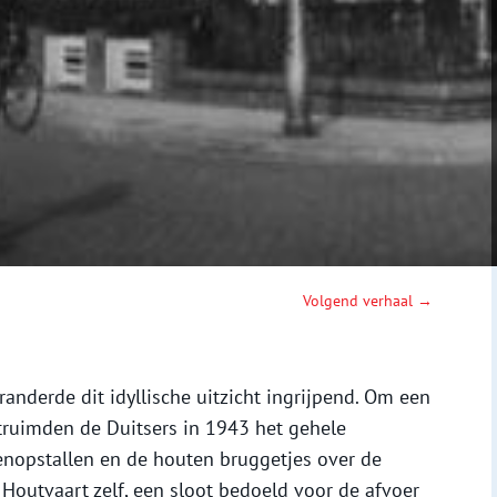
Volgend verhaal →
randerde dit idyllische uitzicht ingrijpend. Om een
truimden de Duitsers in 1943 het gehele
nopstallen en de houten bruggetjes over de
Houtvaart zelf, een sloot bedoeld voor de afvoer