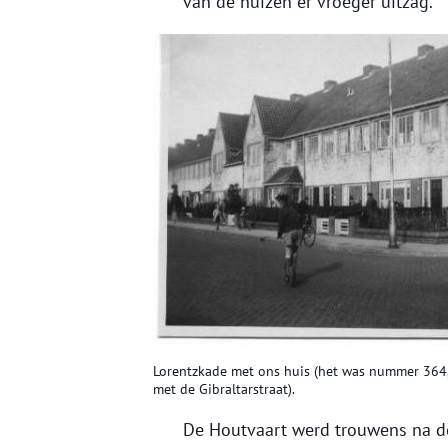
van de huizen er vroeger uitzag.
Lorentzkade met ons huis (het was nummer 364,
met de Gibraltarstraat).
De Houtvaart werd trouwens na de