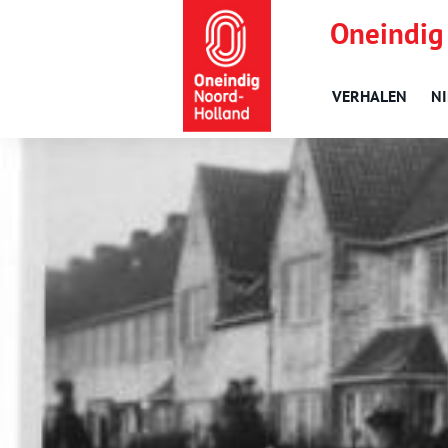
Oneindig
VERHALEN
N