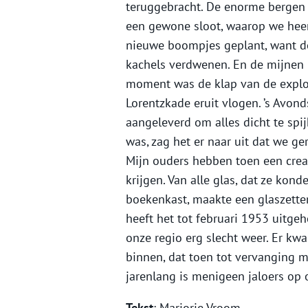
teruggebracht. De enorme bergen
een gewone sloot, waarop we heer
nieuwe boompjes geplant, want de
kachels verdwenen. En de mijnen
moment was de klap van de explosi
Lorentzkade eruit vlogen. ’s Avo
aangeleverd om alles dicht te spij
was, zag het er naar uit dat we ge
Mijn ouders hebben toen een crea
krijgen. Van alle glas, dat ze kond
boekenkast, maakte een glaszetter
heeft het tot februari 1953 uitg
onze regio erg slecht weer. Er kw
binnen, dat toen tot vervanging m
jarenlang is menigeen jaloers op 
Tekst
: Marjorie Vroom.