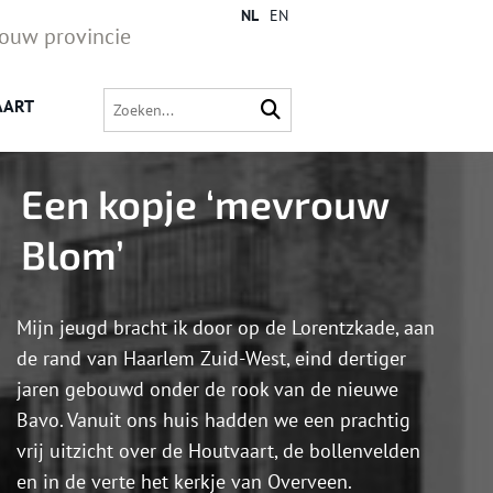
NL
EN
jouw provincie
AART
Een kopje ‘mevrouw
Blom’
Mijn jeugd bracht ik door op de Lorentzkade, aan
de rand van Haarlem Zuid-West, eind dertiger
jaren gebouwd onder de rook van de nieuwe
Bavo. Vanuit ons huis hadden we een prachtig
vrij uitzicht over de Houtvaart, de bollenvelden
en in de verte het kerkje van Overveen.