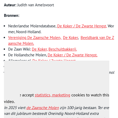
Auteur:
Judith van Amelsvoort
Bronnen:
Nederlandse Molendatabase,
De Koker / De Zwarte Hengst,
Wor
mer, Noord-Holland.
Vereniging De Zaansche Molen,
De Koker
,
Beeldbank van De Z
aansche Molen.
De Zaan Wiki:
De Koker,
Beschuitbakkerij.
De Hollandsche Molen,
De Koker / De Zwarte Hengst.
Allemolens.nl,
De Koker / Zwarte Hengst.
Wikipedia:
Scheepsbeschuit
Molens in Noord-Holland, inventaris van het Noordhollands mol
enbezit
, 1981.
Please accept
statistics, marketing
cookies to watch this
video.
In 2025 viert
de Zaansche Molen
zijn 100-jarig bestaan. Ter ere
van dit jubileum besteedt Oneindig Noord-Holland extra