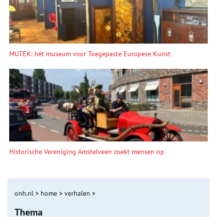
MUTEK: hét museum voor Toegepaste Europese Kunst
Historische Vereniging Amstelveen zoekt mensen op
onh.nl
>
home
>
verhalen
>
Thema