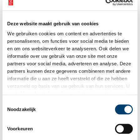
Deze website maakt gebruik van cookies
We gebruiken cookies om content en advertenties te
personaliseren, om functies voor social media te bieden
en om ons websiteverkeer te analyseren. Ook delen we
Molen Het Pink in volle glorie, 2011. Foto: Rasbak,
CC BY-SA 3.0
, via Wikimedia
informatie over uw gebruik van onze site met onze
Commons.
partners voor social media, adverteren en analyse. Deze
Van zaad tot olie
partners kunnen deze gegevens combineren met andere
informatie die u aan ze heeft verstrekt of die ze hebben
Het Pink is een typisch voorbeeld van een traditionele
verzameld op basis van uw gebruik van hun services. U
olieslagerij. Met behulp van windkracht en een ingenieus
gaat akkoord met de cookies en het
privacystatement
systeem van houten tandwielen en stampers wordt olie geperst
als u onze website blijft gebruiken.
uit lijnzaad of koolzaad. Het proces begint met het malen van het
Toestemmingsselectie
zaad onder twee verticale kantstenen. Deze kneuzen het zaad tot
Noodzakelijk
een meelachtige substantie. Daarna wordt het zaad verwarmd op
het vuister tot het handwarm is, zodat de olie zich beter laat
scheiden. Het warme meel gaat in ‘builen’ (filterzakken), die in
Voorkeuren
een ‘haar’ (een soort persmat) worden geplaatst.