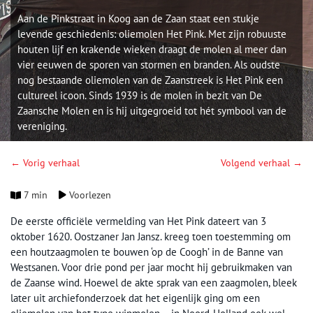
Aan de Pinkstraat in Koog aan de Zaan staat een stukje
levende geschiedenis: oliemolen Het Pink. Met zijn robuuste
houten lijf en krakende wieken draagt de molen al meer dan
vier eeuwen de sporen van stormen en branden. Als oudste
nog bestaande oliemolen van de Zaanstreek is Het Pink een
cultureel icoon. Sinds 1939 is de molen in bezit van De
Zaansche Molen en is hij uitgegroeid tot hét symbool van de
vereniging.
← Vorig verhaal
Volgend verhaal →
7 min
Voorlezen
De eerste officiële vermelding van Het Pink dateert van 3
oktober 1620. Oostzaner Jan Jansz. kreeg toen toestemming om
een houtzaagmolen te bouwen ‘op de Coogh’ in de Banne van
Westsanen. Voor drie pond per jaar mocht hij gebruikmaken van
de Zaanse wind. Hoewel de akte sprak van een zaagmolen, bleek
later uit archiefonderzoek dat het eigenlijk ging om een