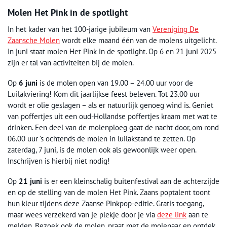
Molen Het Pink in de spotlight
In het kader van het 100-jarige jubileum van
Vereniging De
Zaansche Molen
wordt elke maand één van de molens uitgelicht.
In juni staat molen Het Pink in de spotlight. Op 6 en 21 juni 2025
zijn er tal van activiteiten bij de molen.
Op
6 juni
is de molen open van 19.00 – 24.00 uur voor de
Luilakviering! Kom dit jaarlijkse feest beleven. Tot 23.00 uur
wordt er olie geslagen – als er natuurlijk genoeg wind is. Geniet
van poffertjes uit een oud-Hollandse poffertjes kraam met wat te
drinken. Een deel van de molenploeg gaat de nacht door, om rond
06.00 uur ’s ochtends de molen in luilakstand te zetten. Op
zaterdag, 7 juni, is de molen ook als gewoonlijk weer open.
Inschrijven is hierbij niet nodig!
Op
21 juni
is er een kleinschalig buitenfestival aan de achterzijde
en op de stelling van de molen Het Pink. Zaans poptalent toont
hun kleur tijdens deze Zaanse Pinkpop-editie. Gratis toegang,
maar wees verzekerd van je plekje door je via
deze link
aan te
melden. Bezoek ook de molen, praat met de molenaar en ontdek