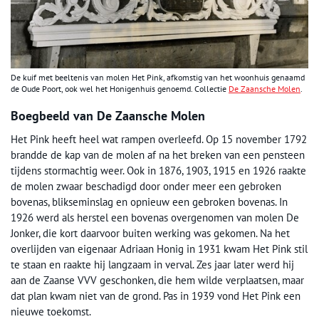
De kuif met beeltenis van molen Het Pink, afkomstig van het woonhuis genaamd
de Oude Poort, ook wel het Honigenhuis genoemd. Collectie
De Zaansche Molen
.
Boegbeeld van De Zaansche Molen
Het Pink heeft heel wat rampen overleefd. Op 15 november 1792
brandde de kap van de molen af na het breken van een pensteen
tijdens stormachtig weer. Ook in 1876, 1903, 1915 en 1926 raakte
de molen zwaar beschadigd door onder meer een gebroken
bovenas, blikseminslag en opnieuw een gebroken bovenas. In
1926 werd als herstel een bovenas overgenomen van molen De
Jonker, die kort daarvoor buiten werking was gekomen. Na het
overlijden van eigenaar Adriaan Honig in 1931 kwam Het Pink stil
te staan en raakte hij langzaam in verval. Zes jaar later werd hij
aan de Zaanse VVV geschonken, die hem wilde verplaatsen, maar
dat plan kwam niet van de grond. Pas in 1939 vond Het Pink een
nieuwe toekomst.