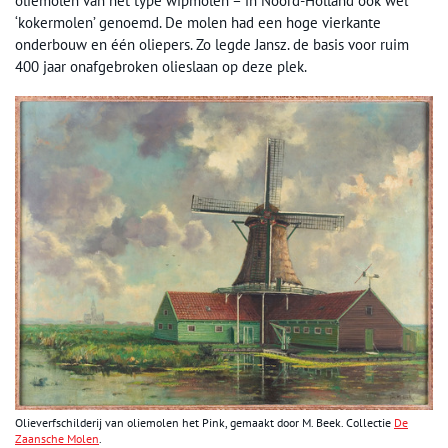
oliemolen van het type wipmolen – in Noord-Holland ook wel
‘kokermolen’ genoemd. De molen had een hoge vierkante
onderbouw en één oliepers. Zo legde Jansz. de basis voor ruim
400 jaar onafgebroken olieslaan op deze plek.
Olieverfschilderij van oliemolen het Pink, gemaakt door M. Beek. Collectie
De
Zaansche Molen
.