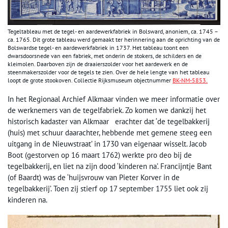
Tegeltableau met de tegel- en aardewerkfabriek in Bolsward, anoniem, ca. 1745 –
ca. 1765. Dit grote tableau werd gemaakt ter herinnering aan de oprichting van de
Bolswardse tegel- en aardewerkfabriek in 1737. Het tableau toont een
dwarsdoorsnede van een fabriek, met onderin de stokers, de schilders en de
kleimolen. Daarboven zijn de draaierszolder voor het aardewerk en de
steenmakerszolder voor de tegels te zien. Over de hele lengte van het tableau
loopt de grote stookoven. Collectie Rijksmuseum objectnummer
BK-NM-5853.
In het Regionaal Archief Alkmaar vinden we meer informatie over
de werknemers van de tegelfabriek. Zo komen we dankzij het
historisch kadaster van Alkmaar erachter dat ‘de tegelbakkerij
(huis) met schuur daarachter, hebbende met gemene steeg een
uitgang in de Nieuwstraat’ in 1730 van eigenaar wisselt. Jacob
Boot (gestorven op 16 maart 1762) werkte pro deo bij de
tegelbakkerij, en liet na zijn dood ‘kinderen na’. Francijntje Bant
(of Baardt) was de ‘huijsvrouw van Pieter Korver in de
tegelbakkerij’. Toen zij stierf op 17 september 1755 liet ook zij
kinderen na.