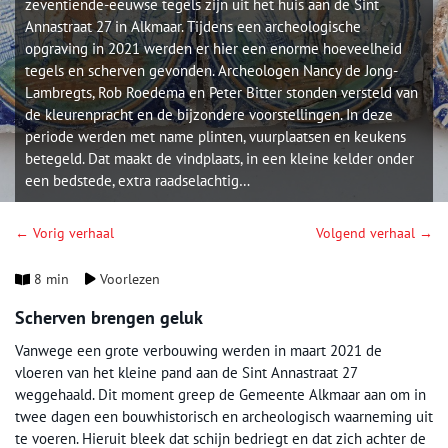
zeventiende-eeuwse tegels zijn uit het huis aan de Sint
Annastraat 27 in Alkmaar. Tijdens een archeologische
opgraving in 2021 werden er hier een enorme hoeveelheid
tegels en scherven gevonden. Archeologen Nancy de Jong-
Lambregts, Rob Roedema en Peter Bitter stonden versteld van
de kleurenpracht en de bijzondere voorstellingen. In deze
periode werden met name plinten, vuurplaatsen en keukens
betegeld. Dat maakt de vindplaats, in een kleine kelder onder
een bedstede, extra raadselachtig…
← Vorig verhaal
Volgend verhaal →
8 min
Voorlezen
Scherven brengen geluk
Vanwege een grote verbouwing werden in maart 2021 de
vloeren van het kleine pand aan de Sint Annastraat 27
weggehaald. Dit moment greep de Gemeente Alkmaar aan om in
twee dagen een bouwhistorisch en archeologisch waarneming uit
te voeren. Hieruit bleek dat schijn bedriegt en dat zich achter de