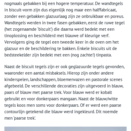
nogmaals gebakken bij een hogere temperatuur. De wandtegels
in biscuit-vorm zijn dus eigenlijk nog maar een halffabricaat,
zonder een gebakken glazuurlaag zijn ze onbruikbaar en poreus.
Wandtegels werden in twee fasen gebakken, eerst de ruwe tegel
(het zogenaamde ‘biscuit’) die daarna werd bedekt met een
tinoplossing en beschilderd met blauwe of kleurige verf.
Vervolgens ging de tegel een tweede keer in de oven om het
glazuur en de beschildering te bakken. Enkele biscuits uit de
bedsteekelder zijn bedekt met een (nog zachte!) tinpasta.
Naast de biscuit tegels zijn er ook geglazuurde tegels gevonden,
waaronder een aantal misbaksels. Hierop zijn onder andere
kinderspelen, landschappen, bloemenvazen en pastorale scenes
afgebeeld. De verschillende decoraties zijn uitgevoerd in blauw,
paars of blauw met paarse trek. Voor blauw werd er kobalt
gebruikt en voor donkerpaars mangaan. Naast de blauw/witte
tegels koos men soms voor donkerpaars. Of er werd een paarse
contourlijn getekend die blauw werd ingekleurd. Dit noemde
men ‘paarse trek’.