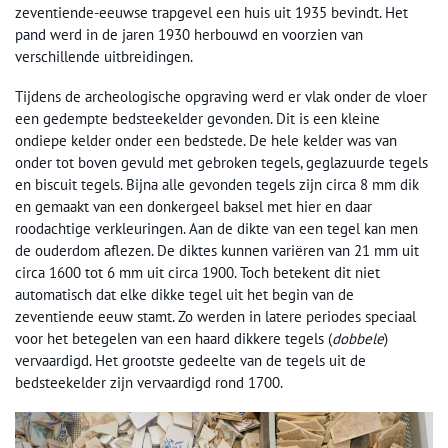
zeventiende-eeuwse trapgevel een huis uit 1935 bevindt. Het
pand werd in de jaren 1930 herbouwd en voorzien van
verschillende uitbreidingen.
Tijdens de archeologische opgraving werd er vlak onder de vloer
een gedempte bedsteekelder gevonden. Dit is een kleine
ondiepe kelder onder een bedstede. De hele kelder was van
onder tot boven gevuld met gebroken tegels, geglazuurde tegels
en biscuit tegels. Bijna alle gevonden tegels zijn circa 8 mm dik
en gemaakt van een donkergeel baksel met hier en daar
roodachtige verkleuringen. Aan de dikte van een tegel kan men
de ouderdom aflezen. De diktes kunnen variëren van 21 mm uit
circa 1600 tot 6 mm uit circa 1900. Toch betekent dit niet
automatisch dat elke dikke tegel uit het begin van de
zeventiende eeuw stamt. Zo werden in latere periodes speciaal
voor het betegelen van een haard dikkere tegels (
dobbele
)
vervaardigd. Het grootste gedeelte van de tegels uit de
bedsteekelder zijn vervaardigd rond 1700.