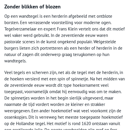
Zonder blikken of blozen
Op een wandtegel is een herderin afgebeeld met ontblote
borsten. Een verrassende voorstelling voor moderne ogen.
Tegelverzamelaar en expert Frans Klein vertelt ons dat dit motief
wel vaker werd gebruikt. In de zeventiende eeuw waren
pastorale scenes in de kunst ongekend populair. Welgestelde
burgers lieten zich portretteren als een herder of herderin in de
natuur of zagen dit onderwerp graag terugkomen op hun
wandtegels.
Veel tegels en scherven zijn, net als de tegel met de herderin, in
de hoeken versierd met een spin of spinnetje. Na het midden van
de zeventiende eeuw wordt dit type hoekornament veel
toegepast, voornamelijk omdat hij eenvoudig was om te maken.
De spinnetjes worden in het begin sierlijk uitgevoerd, maar
naarmate de tijd vordert worden ze kleiner en strakker
weergegeven. Een ander hoekmotief wat veel voorkomt zijn de
ossenkopjes. Dit is verreweg het meeste toegepaste hoekmotief
op de Hollandse tegel. Het motief is rond 1620 ontstaan vanuit
een gestileerde lelie. De eerste voorbeelden zijn grof en fors