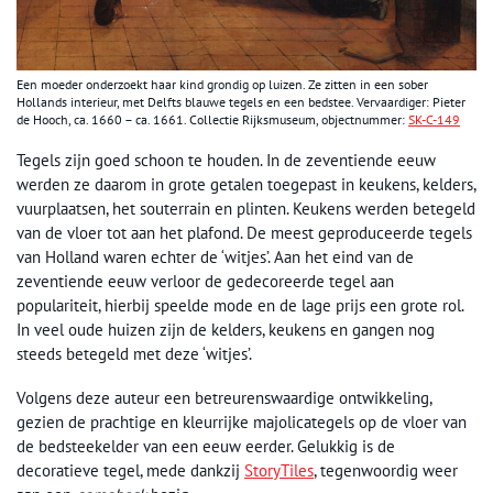
Een moeder onderzoekt haar kind grondig op luizen. Ze zitten in een sober
Hollands interieur, met Delfts blauwe tegels en een bedstee. Vervaardiger: Pieter
de Hooch, ca. 1660 – ca. 1661. Collectie Rijksmuseum, objectnummer:
SK-C-149
Tegels zijn goed schoon te houden. In de zeventiende eeuw
werden ze daarom in grote getalen toegepast in keukens, kelders,
vuurplaatsen, het souterrain en plinten. Keukens werden betegeld
van de vloer tot aan het plafond. De meest geproduceerde tegels
van Holland waren echter de ‘witjes’. Aan het eind van de
zeventiende eeuw verloor de gedecoreerde tegel aan
populariteit, hierbij speelde mode en de lage prijs een grote rol.
In veel oude huizen zijn de kelders, keukens en gangen nog
steeds betegeld met deze ‘witjes’.
Volgens deze auteur een betreurenswaardige ontwikkeling,
gezien de prachtige en kleurrijke majolicategels op de vloer van
de bedsteekelder van een eeuw eerder. Gelukkig is de
decoratieve tegel, mede dankzij
StoryTiles
, tegenwoordig weer