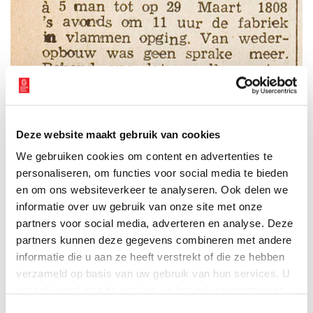
Deze website maakt gebruik van cookies
Fragment uit het Nieuw Noordhollandsch Dagblad : voor Alkmaar en omgeving,
We gebruiken cookies om content en advertenties te
29 maart 1947. Beeld: Regionaal Archief Alkmaar.
personaliseren, om functies voor social media te bieden
en om ons websiteverkeer te analyseren. Ook delen we
Een verborgen schat onder al het puin
informatie over uw gebruik van onze site met onze
Onder al dit afval kwamen de archeologen op de vloer van de
partners voor social media, adverteren en analyse. Deze
bedsteekelder oude majolicategels tegen met gekleurde
partners kunnen deze gegevens combineren met andere
mythologische- en jachtscènes. Op de tegels staan afbeeldingen
informatie die u aan ze heeft verstrekt of die ze hebben
van dieren, jagers, eenhoorns en stadsgezichten, ieder geplaatst
verzameld op basis van uw gebruik van hun services. U
binnen een cirkelband met in de hoeken een kwartrozet. De
gaat akkoord met de cookies en het
privacystatement
afmetingen van de tegels zijn 13,5 x 13,5 x 1,5 cm. Dit type tegel
als u onze website blijft gebruiken.
is te dateren op 1590/1620. Het waren gebruikte en daarna
Toestemmingsselectie