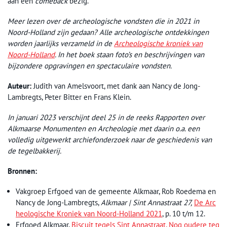
aan een
comeback
bezig.
Meer lezen over de archeologische vondsten die in 2021 in
Noord-Holland zijn gedaan? Alle archeologische ontdekkingen
worden jaarlijks verzameld in de
Archeologische kroniek van
Noord-Holland
. In het boek staan foto’s en beschrijvingen van
bijzondere opgravingen en spectaculaire vondsten.
Auteur:
Judith van Amelsvoort, met dank aan Nancy de Jong-
Lambregts, Peter Bitter en Frans Klein.
In januari 2023 verschijnt deel 25 in de reeks Rapporten over
Alkmaarse Monumenten en Archeologie met daarin o.a. een
volledig uitgewerkt archiefonderzoek naar de geschiedenis van
de tegelbakkerij.
Bronnen:
Vakgroep Erfgoed van de gemeente Alkmaar, Rob Roedema en
Nancy de Jong-Lambregts,
Alkmaar | Sint Annastraat 27,
De Arc
heologische Kroniek van Noord-Holland 2021
, p. 10 t/m 12.
Erfgoed Alkmaar,
Biscuit tegels Sint Annastraat,
Nog oudere teg