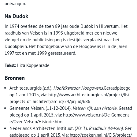
ontvangen.
Na Dudok
In 1974 overleed de toen 89 jaar oude Dudok in Hilversum. Het
raadhuis van Velsen is in 1993 uitgebreid met een nieuwe
vleugel en de publieksingang is destijds verplaatst naar het
Dudokplein. Het hoofdgebouw van de Hoogovens is in de jaren
1997 tot en met 1999 gerestaureerd.
Tekst:
Liza Koppenrade
Bronnen
Architectuurgids.(z.d.).
Hoofdkantoor Hoogovens
,Geraadpleegd
op 1 april 2015, via: http://www.architectuurgids.nl/project/list_
projects_of_architect/arc_id/24/prj_id/686
Gemeente Velsen. (11-12-2014).
Velsen rijk aan historie.
Geraad
pleegd op 1 april 2015, via: http://www.velsen.nl/De-Gemeent
e/Over-Velsen/Historie.htm
Nederlands Architecten Instituut. (2013).
Raadhuis (Velsen).
Ger
aadpleegd op 1 april 2015, via: http://zoeken.nai.nl/CIS/project/