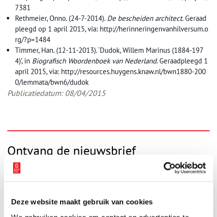
7381
Rethmeier, Onno. (24-7-2014).
De bescheiden architect
. Geraad
pleegd op 1 april 2015, via: http://herinneringenvanhilversum.o
rg/?p=1484
Timmer, Han. (12-11-2013). ‘Dudok, Willem Marinus (1884-197
4)’, in
Biografisch Woordenboek van Nederland
. Geraadpleegd 1
april 2015, via: http://resources.huygens.knaw.nl/bwn1880-200
0/lemmata/bwn6/dudok
Publicatiedatum: 08/04/2015
Ontvang de nieuwsbrief
Wilt u op de hoogte blijven van de mooiste verhalen en het
laatste erfgoednieuws? Schrijf u dan nu in voor onze
wekelijkse nieuwsbrief!
Deze website maakt gebruik van cookies