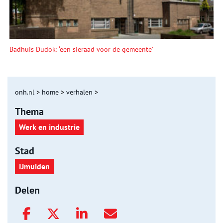
Badhuis Dudok: ‘een sieraad voor de gemeente’
onh.nl
>
home
>
verhalen
>
Thema
Werk en industrie
Stad
IJmuiden
Delen