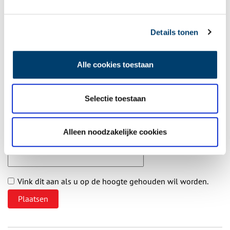
21/06/2023 om 23:41
Die vraag kunt u beter stellen via
info@velsen.nl
Reply
Details tonen
Alle cookies toestaan
Vereiste velden zijn gemarkeerd met *. Het e-mailadres wordt niet
gepubliceerd.
Selectie toestaan
Naam
*
Alleen noodzakelijke cookies
E-mail
*
Vink dit aan als u op de hoogte gehouden wil worden.