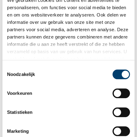
We gebruiken cookies om content en advertenties te
personaliseren, om functies voor social media te bieden
Bij inschrijving gaat u akkoord met ons
privacybeleid
.
en om ons websiteverkeer te analyseren. Ook delen we
informatie over uw gebruik van onze site met onze
partners voor social media, adverteren en analyse. Deze
Aanvullingen
partners kunnen deze gegevens combineren met andere
informatie die u aan ze heeft verstrekt of die ze hebben
Vul deze informatie aan of geef een reactie.
verzameld op basis van uw gebruik van hun services. U
gaat akkoord met de cookies en het
privacystatement
2 reacties
als u onze website blijft gebruiken.
Toestemmingsselectie
Rob Loos
schreef:
Noodzakelijk
29/09/2022 om 17:59
Vraag.
Voorkeuren
Ik wil graag het stadhuis van Dudok in IJmuiden/Velsen van
binnen bekijken.
Zijn er rondleidingen in het stadhuis waar ik met een gids
Statistieken
mee te lopen?
Reply
Bartmans
schreef:
Marketing