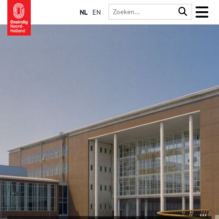
NL
EN