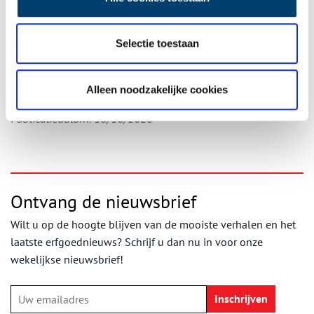
Bronnen
:
Sytse Jan van der Molen, Het gruwelijke verhaal van Wabe Dou
wes. Leeuwarder Courant 3-10-1986
Selectie toestaan
Jan T. Bremer, Het gruwelijke verhaal van Wabe Douwes. In: Wie
ringen, het Wad en het water. Schoorl 2003
Alleen noodzakelijke cookies
Publicatiedatum: 10/10/2020
Ontvang de nieuwsbrief
Wilt u op de hoogte blijven van de mooiste verhalen en het
laatste erfgoednieuws? Schrijf u dan nu in voor onze
wekelijkse nieuwsbrief!