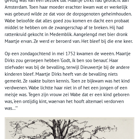
gevolg was van een bezoek dat Maartje Dirks had gebracht aan
Amsterdam. Toen haar moeder erachter kwam wat er werkelijk
was gebeurd wilde ze dat voor de dorpsgenoten geheimhouden.
Wabe beloofde dat alles goed zou komen en dacht een probaat
middel te hebben om de zwangerschap af te breken. Hij had
rattenkruid gekocht in Medemblik. Aangelengd met bier dronk
Maartje ervan. Ze werd er beroerd van. Het bleef bij die ene keer.
Op een zondagochtend in mei 1752 kwamen de weeën. Maartje
Dirks zou geroepen hebben ‘Godt, ik ben soo benaut’. Haar
stiefvader was bij de bevalling, terwijl Dieuwertje bij de andere
kinderen bleef. Maartje Dirks heeft van de bevalling niets
gemerkt. Ze raakte buiten kennis. Toen ze bijkwam was het kind
verdwenen. Wabe lichtte haar niet in of het een jongen of een
meisje was. Tegen zijn vrouw zei Wabe dat er een kind geboren
was, ‘een ontijdig kint, waervan het hooft altemael verdorven
was…’”