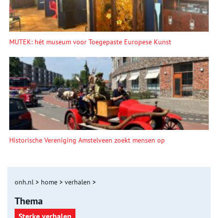
MUTEK: hét museum voor Toegepaste Europese Kunst
Historische Vereniging Amstelveen zoekt mensen op
onh.nl
>
home
>
verhalen
>
Thema
Sterke verhalen