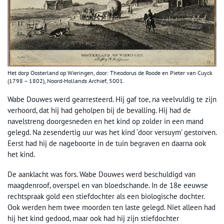
Het dorp Oosterland op Wieringen, door: Theodorus de Roode en Pieter van Cuyck
(1798 – 1802), Noord-Hollands Archief, 5001.
Wabe Douwes werd gearresteerd. Hij gaf toe, na veelvuldig te zijn
verhoord, dat hij had geholpen bij de bevalling. Hij had de
navelstreng doorgesneden en het kind op zolder in een mand
gelegd. Na zesendertig uur was het kind ‘door versuym’ gestorven.
Eerst had hij de nageboorte in de tuin begraven en daarna ook
het kind.
De aanklacht was fors. Wabe Douwes werd beschuldigd van
maagdenroof, overspel en van bloedschande. In de 18e eeuwse
rechtspraak gold een stiefdochter als een biologische dochter.
Ook werden hem twee moorden ten laste gelegd. Niet alleen had
hij het kind gedood, maar ook had hij zijn stiefdochter