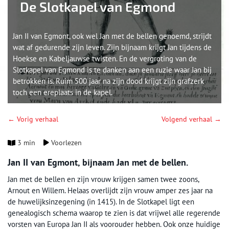
De Slotkapel van Egmond
Jan II van Egmont, ook wel Jan met de bellen genoemd, strijdt
wat af gedurende zijn leven. Zijn bijnaam krijgt Jan tijdens de
Hoekse en Kabeljauwse twisten. En de vergroting van de
Slotkapel van Egmond is te danken aan een ruzie waar Jan bij
betrokken is. Ruim 500 jaar na zijn dood krijgt zijn grafzerk
toch een ereplaats in de kapel.
← Vorig verhaal
Volgend verhaal →
3 min
Voorlezen
Jan II van Egmont, bijnaam Jan met de bellen.
Jan met de bellen en zijn vrouw krijgen samen twee zoons,
Arnout en Willem. Helaas overlijdt zijn vrouw amper zes jaar na
de huwelijksinzegening (in 1415). In de Slotkapel ligt een
genealogisch schema waarop te zien is dat vrijwel alle regerende
vorsten van Europa Jan II als voorouder hebben. Ook onze huidige