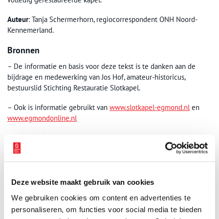
Auteur
: Tanja Schermerhorn, regiocorrespondent ONH Noord-
Kennemerland.
Bronnen
– De informatie en basis voor deze tekst is te danken aan de
bijdrage en medewerking van Jos Hof, amateur-historicus,
bestuurslid Stichting Restauratie Slotkapel.
– Ook is informatie gebruikt van
www.slotkapel-egmond.nl
en
www.egmondonline.nl
– Het boek ‘De stadt Alkmaer met haere dorpen. Door Gijsbert
Boomkamp. Een beschrijving uit 1790 van historisch erfgoed in
NH (2010, Stichting Uitgeverij NH i.s.m. Regionaal Archief
Alkmaar).
Deze website maakt gebruik van cookies
– Wikipedia.nl
We gebruiken cookies om content en advertenties te
Publicatiedatum: 06/06/2011
personaliseren, om functies voor social media te bieden