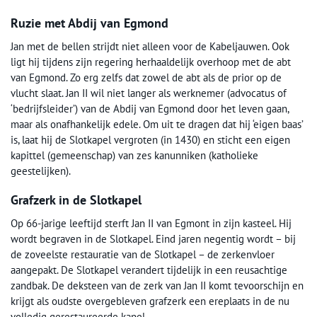
Ruzie met Abdij van Egmond
Jan met de bellen strijdt niet alleen voor de Kabeljauwen. Ook
ligt hij tijdens zijn regering herhaaldelijk overhoop met de abt
van Egmond. Zo erg zelfs dat zowel de abt als de prior op de
vlucht slaat. Jan II wil niet langer als werknemer (advocatus of
‘bedrijfsleider’) van de Abdij van Egmond door het leven gaan,
maar als onafhankelijk edele. Om uit te dragen dat hij ‘eigen baas’
is, laat hij de Slotkapel vergroten (in 1430) en sticht een eigen
kapittel (gemeenschap) van zes kanunniken (katholieke
geestelijken).
Grafzerk in de Slotkapel
Op 66-jarige leeftijd sterft Jan II van Egmont in zijn kasteel. Hij
wordt begraven in de Slotkapel. Eind jaren negentig wordt – bij
de zoveelste restauratie van de Slotkapel – de zerkenvloer
aangepakt. De Slotkapel verandert tijdelijk in een reusachtige
zandbak. De deksteen van de zerk van Jan II komt tevoorschijn en
krijgt als oudste overgebleven grafzerk een ereplaats in de nu
volledig gerestaureerde kapel.