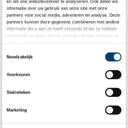
en om ons websiteverkeer te analyseren. Ook delen we
informatie over uw gebruik van onze site met onze
partners voor social media, adverteren en analyse. Deze
partners kunnen deze gegevens combineren met andere
Ontvang de nieuwsbrief
informatie die u aan ze heeft verstrekt of die ze hebben
verzameld op basis van uw gebruik van hun services. U
Wilt u op de hoogte blijven van de mooiste verhalen en het
gaat akkoord met de cookies en het
privacystatement
laatste erfgoednieuws? Schrijf u dan nu in voor onze
als u onze website blijft gebruiken.
Toestemmingsselectie
wekelijkse nieuwsbrief!
Noodzakelijk
Voorkeuren
Bij inschrijving gaat u akkoord met ons
privacybeleid
.
Statistieken
Aanvullingen
Marketing
Vul deze informatie aan of geef een reactie.