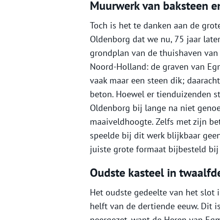
Muurwerk van baksteen e
Toch is het te danken aan de grote
Oldenborg dat we nu, 75 jaar lat
grondplan van de thuishaven van e
Noord-Holland: de graven van Egm
vaak maar een steen dik; daaracht
beton. Hoewel er tienduizenden s
Oldenborg bij lange na niet gen
maaiveldhoogte. Zelfs met zijn b
speelde bij dit werk blijkbaar ge
juiste grote formaat bijbesteld bi
Oudste kasteel in twaalfd
Het oudste gedeelte van het slot i
helft van de dertiende eeuw. Dit is
neergezet, want de Heren van Egm