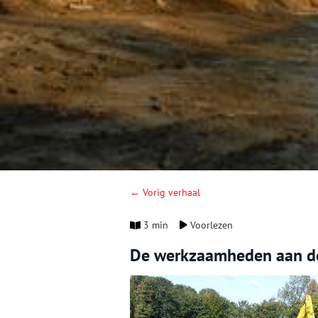
← Vorig verhaal
3 min
Voorlezen
De werkzaamheden aan de