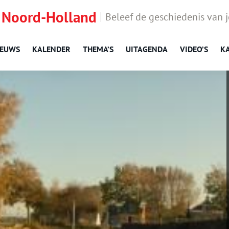
 Noord-Holland
Beleef de geschiedenis van 
IEUWS
KALENDER
THEMA’S
UITAGENDA
VIDEO’S
K