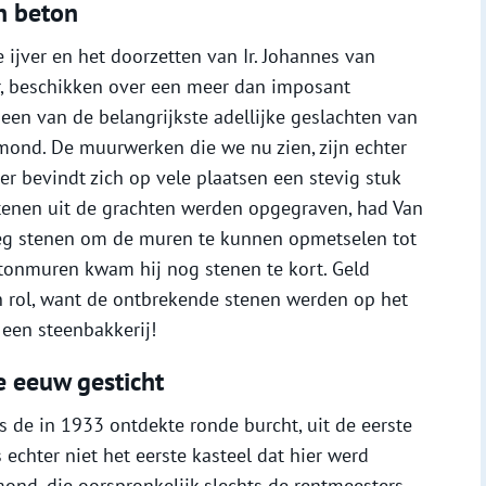
n beton
 ijver en het doorzetten van Ir. Johannes van
er, beschikken over een meer dan imposant
en van de belangrijkste adellijke geslachten van
ond. De muurwerken die we nu zien, zijn echter
er bevindt zich op vele plaatsen een stevig stuk
tenen uit de grachten werden opgegraven, had Van
oeg stenen om de muren te kunnen opmetselen tot
etonmuren kwam hij nog stenen te kort. Geld
en rol, want de ontbrekende stenen werden op het
j een steenbakkerij!
e eeuw gesticht
s de in 1933 ontdekte ronde burcht, uit de eerste
 echter niet het eerste kasteel dat hier werd
ond, die oorspronkelijk slechts de rentmeesters